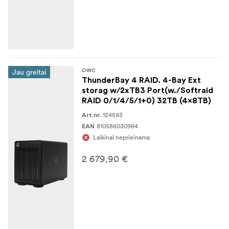
Jau greitai
OWC
ThunderBay 4 RAID. 4-Bay Ext
storag w/2xTB3 Port(w./Softraid
RAID 0/1/4/5/1+0) 32TB (4x8TB)
124593
Art.nr.
810586030984
EAN
Laikinai neprieinama
2 679,90 €