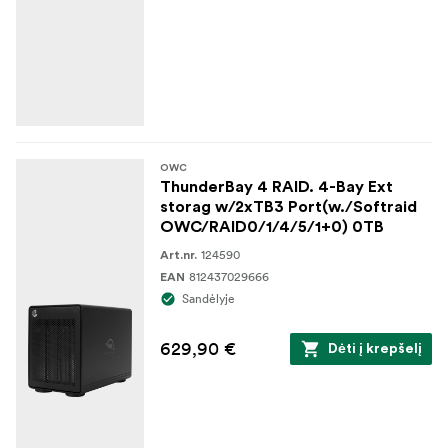
OWC
ThunderBay 4 RAID. 4-Bay Ext
storag w/2xTB3 Port(w./Softraid
OWC/RAID0/1/4/5/1+0) 0TB
124590
Art.nr.
812437029666
EAN
Sandėlyje
629,90 €
Dėti į krepšelį