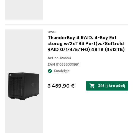
OWC
ThunderBay 4 RAID. 4-Bay Ext
storag w/2xTB3 Port(w./Softraid
RAID 0/1/4/5/1+0) 48TB (4x12TB)
124594
Art.nr.
810586030991
EAN
Sandėlyje
3 459,90 €
Dėti į krepšelį