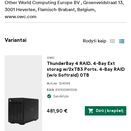
Other World Computing Europe BV , Groenveldstraat 13,
3001 Heverlee, Flamisch-Brabant, Belgium,
www.owc.com
Variantai
Rodyti kaip
OWC
ThunderBay 4 RAID. 4-Bay Ext
storag w/2xTB3 Ports. 4-Bay RAID
(w/o Softraid) 0TB
124589
Art.nr.
810100981006
EAN
Sandėlyje
481,90 €
Dėti į krepšelį