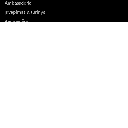
Ambasadoriai
Įkvėpimas & turinys
Kampanijos
Naujienos
Media bankas
Programinė įranga ir
atnaujinimai
Naujienlaiškio prenumerata
Gaukite naujjienas paie produktus, įkvepiančių įdėjų ir
specialių pasiūlymų.
Privatus klientas
Perpardavėjas
Prisijungti