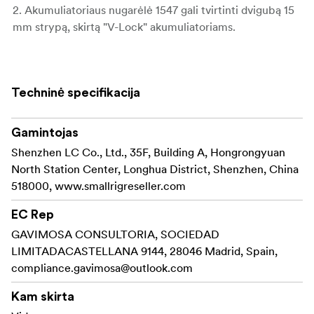
2. Akumuliatoriaus nugarėlė 1547 gali tvirtinti dvigubą 15
mm strypą, skirtą "V-Lock" akumuliatoriams.
2.
3. "V-Lock" surinkimo rinkinys 1846 naudojamas
akumuliatoriams su "V-Lock" prievadais, kad būtų
Techninė specifikacija
užtikrintas maitinimas ilgam fotografavimui.
Gamintojas
3.
4. Prie 15 mm strypo 1050, kuriuo tvirtinama
Shenzhen LC Co., Ltd., 35F, Building A, Hongrongyuan
akumuliatoriaus nugarėlė 1547 maitinimui, galima
North Station Center, Longhua District, Shenzhen, China
pritvirtinti atsvarą 1890 (parduodamas atskirai), kad būtų
518000, www.smallrigreseller.com
išlaikytas rinkinio balansas.
EC Rep
5. Pečių pagalvėlė 1954 gali būti naudojama paleidžiant ir
GAVIMOSA CONSULTORIA, SOCIEDAD
šaudant, taip pat ją galima greitai perjungti iš paleidimo ir
LIMITADACASTELLANA 9144, 28046 Madrid, Spain,
šaudymo režimo į trikojo režimą.
compliance.gavimosa@outlook.com
6. Medinė rankena 1891 naudojama ergonomiškumu
Kam skirta
pagrįstai suėmimo patirčiai užtikrinti.