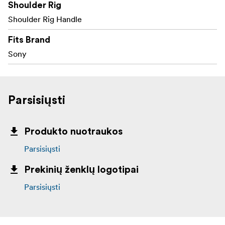
1 x peties pagalvėlė 1954
Shoulder Rig
1 x ilgintuvas su "Arri" rozete 1870
Shoulder Rig Handle
1 x medinė rankena 1891
1 x 15 mm strypas 1051
Fits Brand
Sony
Parsisiųsti
Produkto nuotraukos
Parsisiųsti
Prekinių ženklų logotipai
Parsisiųsti