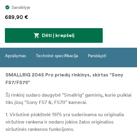
Sandėlyje
689,90 €
Dėti į krepšelį
Aprašymas
Techninė specifikacija
Parsisiųsti
SMALLRIG 2045 Pro priedų rinkinys, skirtas "Sony
FS7/FS7II"
Šį rinkinį sudaro daugybė "Smallrig" gaminių, kurie puikiai
tiks jūsų "Sony FS7 &; FS7II" kamerai.
1. Viršutinė plokštelė 1975 yra suderinama su originalia
viršutine rankena ir nedaro jokios žalos originalios
viršutinės rankenos funkcijoms.