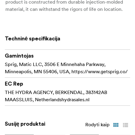
product is constructed from durable injection-molded
material, it can withstand the rigors of life on location.
Sprig makes it easy and convenient to organize
your cables along the surface of your cinema
equipment. The patent-pending design features a
Techninė specifikacija
flexible thread for a lightning-quick install that
keeps you in control even when your schedule
Gamintojas
becomes hectic.
Sprig, Matic LLC, 3506 E Minnehaha Parkway,
Sprig models the funcionality of a 3/8"-16 screw
Minneapolis, MN 55406, USA, https://www.getsprig.co/
and can with a simple twist be installed or removed.
The flexible sprig can handle being removed in a
EC Rep
hurry aswell due to the durability of the product.
THE HYDRA AGENCY, BERKENDAL, 383142AB
MAASSLUIS, Netherlandshydrasales.nl
Sprig is injection molded from a strong and flexible
material to create a cable hook that can survive on
set and won't crack under pressure.
Susiję produktai
Rodyti kaip