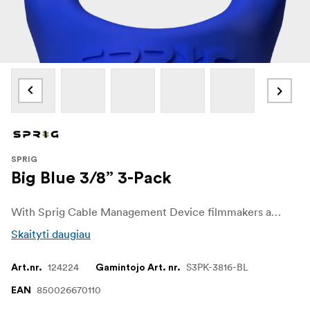
SPRIG
Big Blue 3/8” 3-Pack
With Sprig Cable Management Device filmmakers and sound recordists can easily get control over unwanted cable chaos on set. The Sprig Cable Management Device is a simple, fast and convenient solution for keeping cable runs tidy on the rigs and other equipment. It is designed for a 3/8"-16 hole.
Skaityti daugiau
124224
S3PK-3816-BL
Art.nr.
Gamintojo Art. nr.
850026670110
EAN