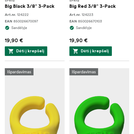
SPRIG
SPRIG
Big Black 3/8” 3-Pack
Big Red 3/8” 3-Pack
124222
124223
Art.nr.
Art.nr.
850026670097
850026670103
EAN
EAN
Sandėlyje
Sandėlyje
19,90 €
19,90 €
Dėti į krepšelį
Dėti į krepšelį
Išpardavimas
Išpardavimas