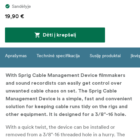
Sandėlyje
19,90 €
Dėti į krepšelį
Aprašymas
Techninė specifikacija
Susiję produktai
Įkvė
With Sprig Cable Management Device filmmakers
and sound recordists can easily get control over
unwanted cable chaos on set. The Sprig Cable
Management Device is a simple, fast and convenient
solution for keeping cable runs tidy on the rigs and
other equipment. It is designed for a 3/8"-16 hole.
With a quick twist, the device can be installed or
removed from a 3/8"-16 threaded hole in a hurry. The