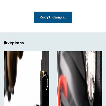
Rodyti daugiau
Įkvėpimas