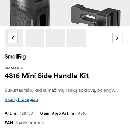
SMALLRIG
4816 Mini Side Handle Kit
Sukurtas taip, kad sumažintų rankų apkrovą, palengvintų fotoaparato judėjimą ir suteiktų priedų tvirtinimo taškų. Rinkinį sudaro: viena rankena ir du rankenos adapteriai, vienas šaltasis batas.
Skaityti daugiau
128750
4816
Art.nr.
Gamintojo Art. nr.
6941590018102
EAN