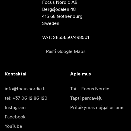
Focus Nordic AB

Bergsjödalen 48

415 68 Gothenburg

Sweden

VAT: SE556507498501
Rasti Google Maps
Kontaktai
Apie mus
info@focusnordic.lt
Tai – Focus Nordic
tel: +37 06 12 86 120
Tapti pardavėju
Instagram
Pritaikymas neįgaliesiems
Facebook
YouTube