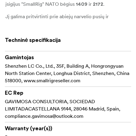
įsigijus "SmallRig" NATO bėgius
ir
.
1409
2172
Jį galima pritvirtinti prie abiejų narvelio pusių ir
reguliuoti aukštyn ir žemyn, kad rastumėte geriausią
padėtį.
Techninė specifikacija
Trys 1/4"-20 srieginės skylės viršuje padeda pritvirtinti
"SmallRig Magic Arm"
, skirtą monitoriui, ir "Cold
2070
Gamintojas
Shoe"
, skirtą mikrofonui, LED lemputėms ir kt.
2260
Shenzhen LC Co., Ltd., 35F, Building A, Hongrongyuan
Abiejose pusėse esančios skylės dirželiui leidžia
North Station Center, Longhua District, Shenzhen, China
pritvirtinti riešo dirželį, kad padidėtų stabilumas.
518000, www.smallrigreseller.com
Apačioje įmontuotas magnetinis veržliaraktis, kad būtų
EC Rep
lengva surinkti ir išardyti.
GAVIMOSA CONSULTORIA, SOCIEDAD
LIMITADACASTELLANA 9144, 28046 Madrid, Spain,
Pastaba:
compliance.gavimosa@outlook.com
"SmallRig NATO Rail 1409" ir "2172"
Warranty (year(s))
rekomenduojama naudoti narveliuose, kuriuose nėra
įmontuoto NATO bėgio.