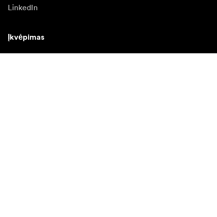
LinkedIn
Įkvėpimas
Ambasadoriai
Įkvėpimas & turinys
Kampanijos
Naujienos
Media bankas
Programinė įranga ir
atnaujinimai
Naujienlaiškio prenumerata
Gaukite naujjienas paie produktus, įkvepiančių įdėjų ir