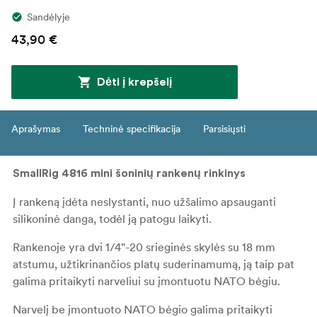
Sandėlyje
43,90 €
Dėti į krepšelį
Aprašymas
Techninė specifikacija
Parsisiųsti
SmallRig 4816 mini šoninių rankenų rinkinys
Į rankeną įdėta neslystanti, nuo užšalimo apsauganti
silikoninė danga, todėl ją patogu laikyti.
Rankenoje yra dvi 1/4"-20 srieginės skylės su 18 mm
atstumu, užtikrinančios platų suderinamumą, ją taip pat
galima pritaikyti narveliui su įmontuotu NATO bėgiu.
Narvelį be įmontuoto NATO bėgio galima pritaikyti