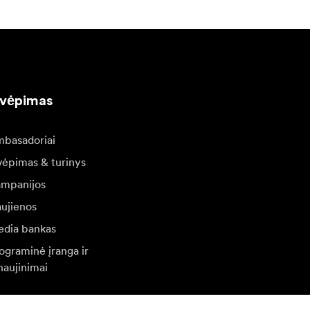
kvėpimas
basadoriai
vėpimas & turinys
mpanijos
ujienos
dia bankas
ograminė įranga ir
naujinimai