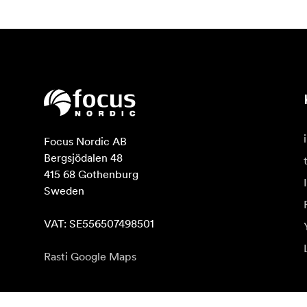
Focus Nordic AB

Bergsjödalen 48

415 68 Gothenburg

Sweden

VAT: SE556507498501
Rasti Google Maps