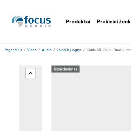
Produktai
Prekiniai ženk
Pagrindinis
Video
Audio
Laidai ir jungtys
Cable SR-C2019 Dual 3.5m
Išpardavimas