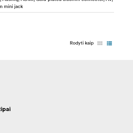
 mini jack
Rodyti kaip
ipai