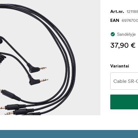
12118
Art.nr.
6974700
EAN
Sandėlyje
37,90 €
Variantai