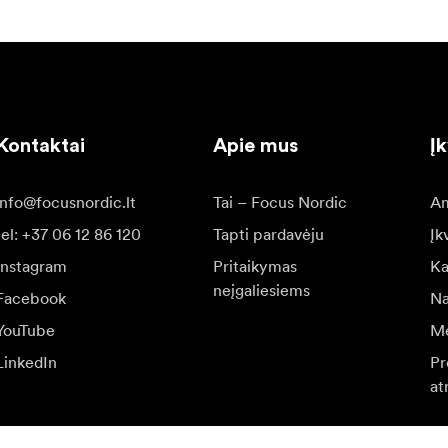
Kontaktai
Apie mus
Į
info@focusnordic.lt
Tai – Focus Nordic
Am
tel: +37 06 12 86 120
Tapti pardavėju
Įk
Instagram
Pritaikymas
Ka
neįgaliesiems
Facebook
Na
YouTube
Me
LinkedIn
Pr
at