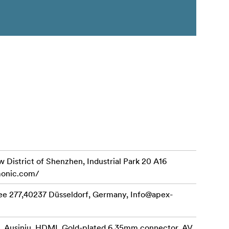
 District of Shenzhen, Industrial Park 20 A16
monic.com/
ee 277,40237 Düsseldorf, Germany,
Info@apex-
g, Ausinių, HDMI, Gold-plated 6.35mm connector, AV,