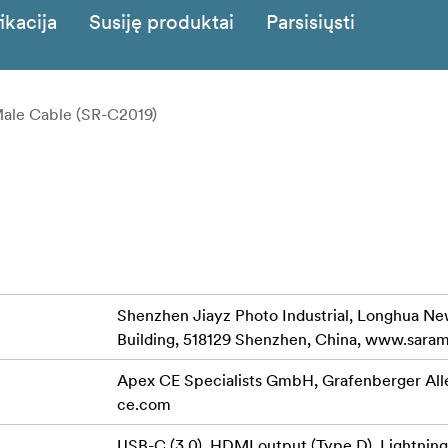
ikacija
Susiję produktai
Parsisiųsti
ale Cable (SR-C2019)
Shenzhen Jiayz Photo Industrial, Longhua New
Building, 518129 Shenzhen, China, www.sara
Apex CE Specialists GmbH, Grafenberger All
ce.com
USB-C (3.0), HDMI output (Type D), Lightnin