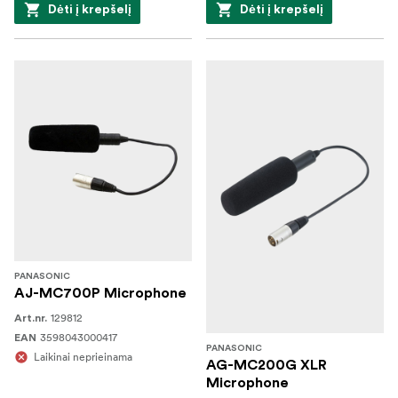
Dėti į krepšelį
Dėti į krepšelį
PANASONIC
AJ-MC700P Microphone
129812
Art.nr.
3598043000417
EAN
PANASONIC
Laikinai neprieinama
AG-MC200G XLR
Microphone