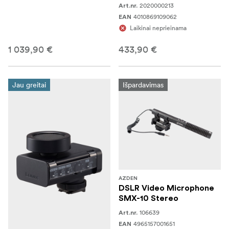
2020000213
Art.nr.
4010869109062
EAN
Laikinai neprieinama
1 039,90 €
433,90 €
Jau greitai
Išpardavimas
AZDEN
DSLR Video Microphone
SMX-10 Stereo
106639
Art.nr.
4965157001651
EAN