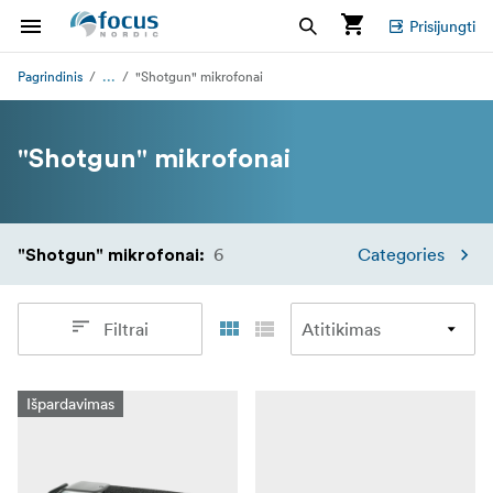
Prisijungti
...
Pagrindinis
"Shotgun" mikrofonai
"Shotgun" mikrofonai
6
Categories
"Shotgun" mikrofonai
:
Filtrai
Išpardavimas