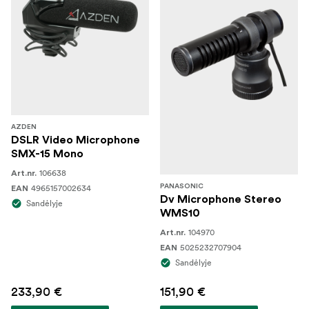
AZDEN
DSLR Video Microphone
SMX-15 Mono
106638
Art.nr.
4965157002634
PANASONIC
EAN
Dv Microphone Stereo
Sandėlyje
WMS10
104970
Art.nr.
5025232707904
EAN
Sandėlyje
233,90 €
151,90 €