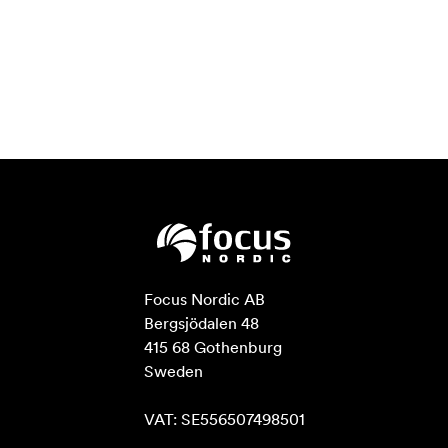
Focus Nordic AB

Bergsjödalen 48

415 68 Gothenburg

Sweden

VAT: SE556507498501