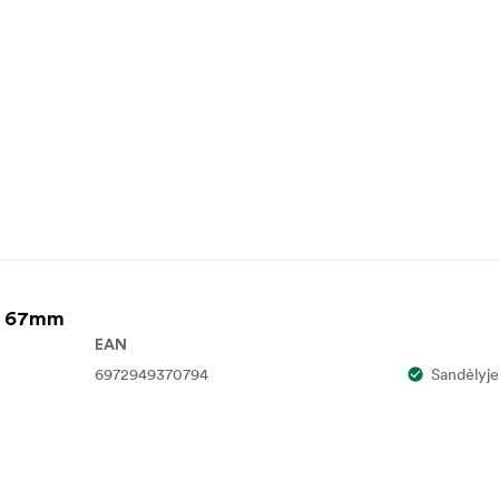
ng 67mm
EAN
6972949370794
Sandėlyje