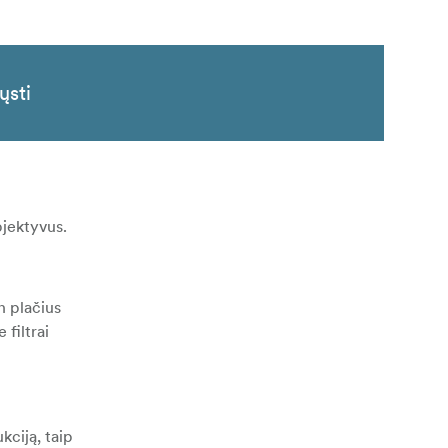
ųsti
objektyvus.
n plačius
 filtrai
kciją, taip