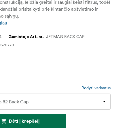
strukciją, leidžia greitai ir saugiai keisti filtrus, todėl
sklandžiai prisitaikyti prie kintančio apšvietimo ir
o sąlygų.
giau
4
JETMAG BACK CAP
Gamintojo Art. nr.
9370770
Rodyti variantus
Dėti į krepšelį