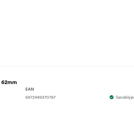
g 62mm
EAN
6972949370787
Sandėlyje