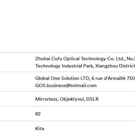
e fotografavimo scenarijuose.
tentuota fiksavimo konstrukcija saugo filtrus, net kai dinamišk
ataus kampo objektyvų vinjetavimo, todėl nuotraukos yra ryškio
ienas filtro tipas turi spalvomis pažymėtą rankeną, kad būtų l
Zhuhai Cufu Optical Technology Co. Ltd., No.
ą.
Technology Industrial Park, Xiangzhou District
ui su "NiSi JETMAG" filtrais, sukurtais siekiant greičio, tiksl
Global One Solution LTD, 6 rue d'Armaillé 7501
GOS.business@hotmail.com
Mirrorless, Objektyvui, DSLR
82
Kita