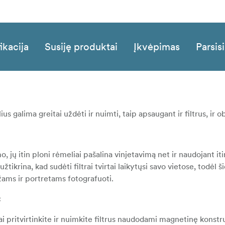
ikacija
Susiję produktai
Įkvėpimas
Parsisi
ius galima greitai uždėti ir nuimti, taip apsaugant ir filtrus, ir 
, jų itin ploni rėmeliai pašalina vinjetavimą net ir naudojant iti
krina, kad sudėti filtrai tvirtai laikytųsi savo vietose, todėl šie
žams ir portretams fotografuoti.
:
i pritvirtinkite ir nuimkite filtrus naudodami magnetinę konstru