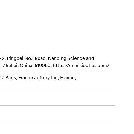
oje aplinkoje
s ir aiškios,
engva
22, Pingbei No.1 Road, Nanping Science and
, Zhuhai, China, 519060, https://en.nisioptics.com/
umo ir
7 Paris, France Jeffrey Lin, France,