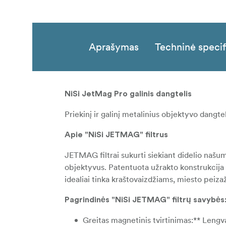
Aprašymas
Techninė specif
NiSi JetMag Pro galinis dangtelis
Priekinį ir galinį metalinius objektyvo dangtel
Apie "NiSi JETMAG" filtrus
JETMAG filtrai sukurti siekiant didelio našumo
objektyvus. Patentuota užrakto konstrukcija užti
idealiai tinka kraštovaizdžiams, miesto peiza
Pagrindinės "NiSi JETMAG" filtrų savybės
Greitas magnetinis tvirtinimas:** Lengva