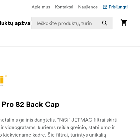
Apie mus
Kontaktai
Naujienos
Prisijungti
duktų apžvalga
Pro 82 Back Cap
talinis galinis dangtelis. "NiSi" JETMAG filtrai skirti
ir videografams, kuriems reikia greičio, stabilumo ir
 kiekviename kadre. Šie filtrai, turintys unikalią