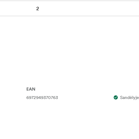
2
EAN
6972949370763
Sandėlyje