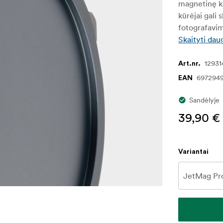
magnetinę kon
kūrėjai gali 
fotografavim
Skaityti dau
12931
Art.nr.
697294
EAN
Sandėlyje
39,90 €
Variantai