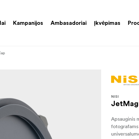
lai
Kampanijos
Ambasadoriai
Įkvėpimas
Pro
Cap
NISI
JetMag 
Apsauginis me
fotografams 
universalumo