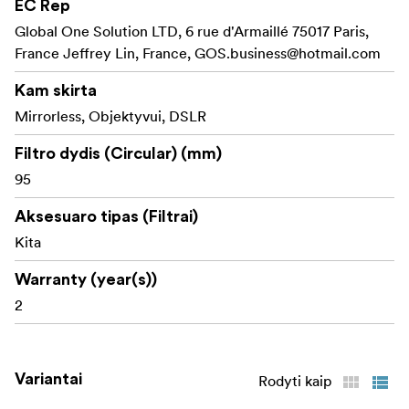
EC Rep
Vengia vinjetavimo
Itin ploni rėmeliai:
Global One Solution LTD, 6 rue d'Armaillé 75017 Paris,
plačiakampiais objektyvais, leidžia gauti ryškius,
France Jeffrey Lin, France,
GOS.business@hotmail.com
aiškius kadrus be kraštų iškraipymų.
Kam skirta
Kiekvienas filtro
Spalvomis pažymėtos rankenos:
Mirrorless, Objektyvui, DSLR
tipas turi spalvą atitinkančią rankeną, kad būtų
lengva atpažinti ir greitai pasiekti reikiamą filtrą.
Filtro dydis (Circular) (mm)
95
Išlaisvinkite savo kūrybinį procesą su NiSi JETMAG
filtrais – sukurtais greičiui, tikslumui ir ilgaamžiškumui.
Aksesuaro tipas (Filtrai)
Kita
Komplektacija:
NiSi JetMag Pro 95 adapterio žiedas 95 mm
Warranty (year(s))
2
Variantai
Rodyti kaip