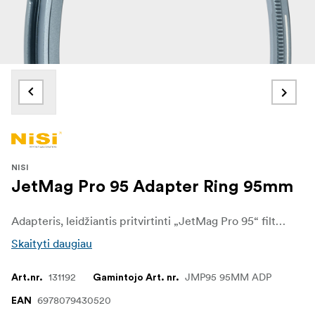
NISI
JetMag Pro 95 Adapter Ring 95mm
Adapteris, leidžiantis pritvirtinti „JetMag Pro 95“ filtrus prie objektyvų su 95 mm filtro sriegiu. „NiSi“ „JETMAG“ filtrai sukurti fotografams ir videografams, kuriems kiekviename kadre svarbus greitis, stabilumas ir universalumas. Dėl unikalios magnetinės konstrukcijos šiuos filtrus galima greitai ir patikimai keisti, todėl kūrėjai gali lengvai prisitaikyti prie besikeičiančių apšvietimo ir fotografavimo sąlygų.
Skaityti daugiau
131192
JMP95 95MM ADP
Art.nr.
Gamintojo Art. nr.
6978079430520
EAN