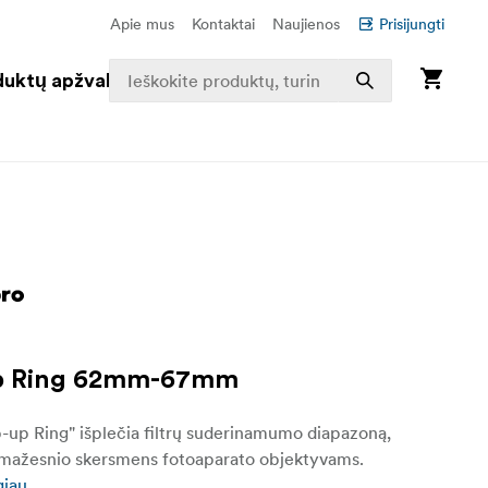
Apie mus
Kontaktai
Naujienos
Prisijungti
duktų apžvalga
p Ring 62mm-67mm
-up Ring" išplečia filtrų suderinamumo diapazoną,
ų mažesnio skersmens fotoaparato objektyvams.
giau