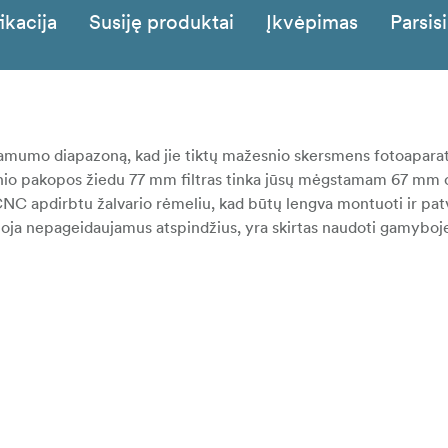
ikacija
Susiję produktai
Įkvėpimas
Parsisi
inamumo diapazoną, kad jie tiktų mažesnio skersmens fotoapara
nio pakopos žiedu 77 mm filtras tinka jūsų mėgstamam 67 mm 
C apdirbtu žalvario rėmeliu, kad būtų lengva montuoti ir patv
uoja nepageidaujamus atspindžius, yra skirtas naudoti gamyboj