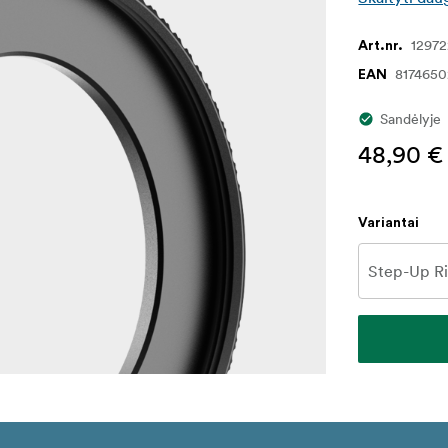
1297
Art.nr.
8174650
EAN
Sandėlyje
48,90 €
Variantai