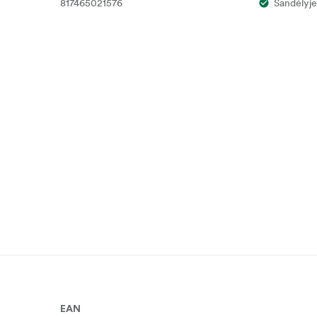
817465021576
Sandėlyje
EAN