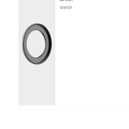
Art.nr.
129721