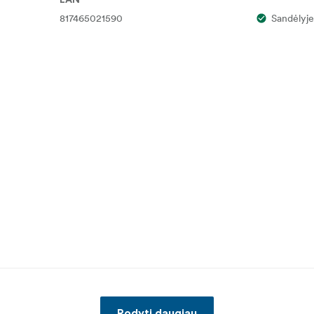
EAN
817465021590
Sandėlyje
Rodyti daugiau