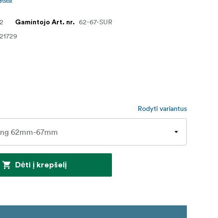
22
62-67-SUR
Gamintojo Art. nr.
21729
Rodyti variantus
Dėti į krepšelį