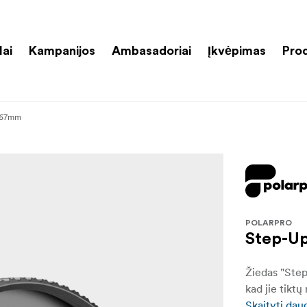
lai
Kampanijos
Ambasadoriai
Įkvėpimas
Pro
-67mm
POLARPRO
Step-U
Žiedas "Step
kad jie tikt
Skaityti dau