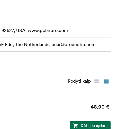
CA 92627, USA, www.polarpro.com
 AE Ede, The Netherlands,
euar@productip.com
Rodyti kaip
48,90 €
Dėti į krepšelį