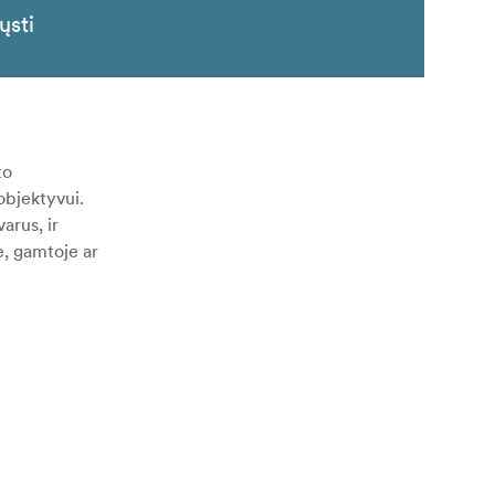
ųsti
to
objektyvui.
arus, ir
e, gamtoje ar