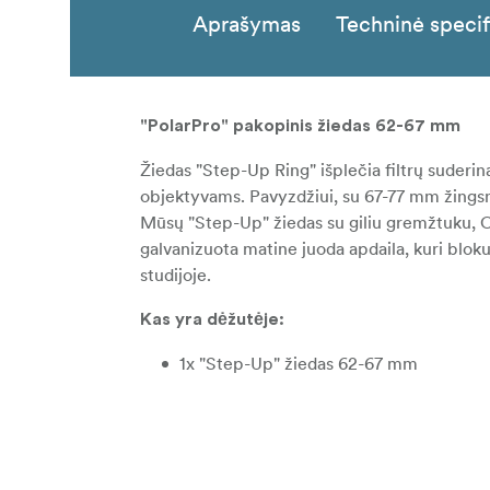
Aprašymas
Techninė specif
"PolarPro" pakopinis žiedas 62-67 mm
Žiedas "Step-Up Ring" išplečia filtrų suder
objektyvams. Pavyzdžiui, su 67-77 mm žings
Mūsų "Step-Up" žiedas su giliu gremžtuku, CN
galvanizuota matine juoda apdaila, kuri blok
studijoje.
Kas yra dėžutėje:
1x "Step-Up" žiedas 62-67 mm