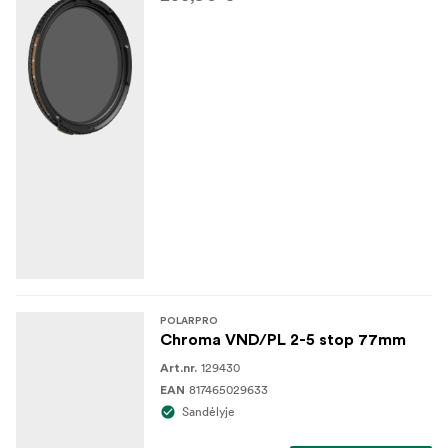
POLARPRO
Chroma VND/PL 2-5 stop 77mm
129430
Art.nr.
817465029633
EAN
Sandėlyje