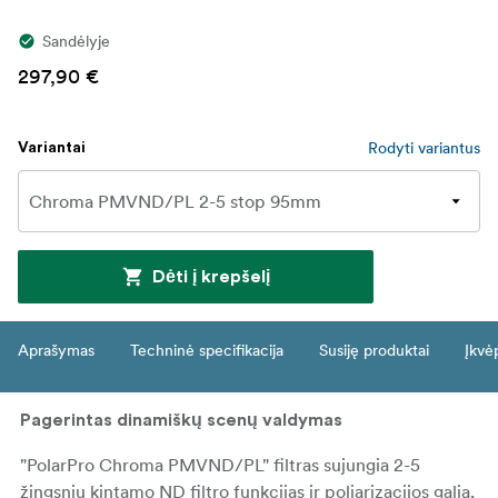
Sandėlyje
297,90 €
Rodyti variantus
Variantai
Dėti į krepšelį
Aprašymas
Techninė specifikacija
Susiję produktai
Įkvė
Pagerintas dinamiškų scenų valdymas
"PolarPro Chroma PMVND/PL" filtras sujungia 2-5
žingsnių kintamo ND filtro funkcijas ir poliarizacijos galią,