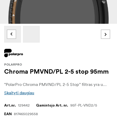
POLARPRO
Chroma PMVND/PL 2-5 stop 95mm
"PolarPro Chroma PMVND/PL 2-5 Stop" filtras yra universalus, universalus įrankis fotografams ir filmų kūrėjams, kuriems reikia ir tikslios ekspozicijos kontrolės, ir poliarizacijos. Šis filtras, kuriame kintamas ND filtras derinamas su poliarizatoriumi, padeda valdyti šviesą, sumažinti atspindžius ir padidinti spalvų sodrumą, o nuotraukos išlieka ryškios ir aiškios. Nesvarbu, ar fotografuojate ryškius kraštovaizdžius, ar dinamiškas lauko scenas, "Chroma PMVND/PL 2-5 Stop" filtras užtikrina, kad jūsų vaizdai atrodys stulbinamai net esant sudėtingoms apšvietimo sąlygoms.
Skaityti daugiau
129442
95F-PL-VND2/5
Art.nr.
Gamintojo Art. nr.
817465029558
EAN