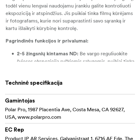
todėl vienu lengvai naudojamu įrankiu galite kontroliuoti
ekspoziciją ir atspindžius. Jis puikiai tinka filmų kūrėjams
ir fotografams, kurie nori supaprastinti savo sąranką ir
kartu išlaikyti kūrybinę kontrolę.
Pagrindinės funkcijos ir privalumai:
Be vargo reguliuokite
2-5 žingsnių kintamas ND:
šviesos ekspoziciją ryškiomis sąlygomis, puikiai tinka
fotografuojant lauke ir dirbant su plačia diafragma,
užtikrinant sklandžius ir nuoseklius rezultatus.
Techninė specifikacija
Sumažina atspindinčių
Integruotas poliarizatorius:
paviršių, tokių kaip vanduo ir stiklas, atspindžius,
Gamintojas
kartu padidindamas spalvų sodrumą, todėl
Polar Pro, 1987 Placentia Ave, Costa Mesa, CA 92627,
kraštovaizdžiai ir lauko scenos tampa gyvesni ir
USA, www.polarpro.com
tikresni.
EC Rep
Pašalinamas kai
Nulinis kryžminis poliarizavimas:
Product IP AR Services, Galvanistraat 1, 6716 AE Ede, The
kurių ND filtrų "X" modelis, todėl šviesa tolygiai