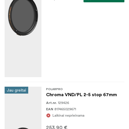
geriausius ekspozicijos ir poliarizacijos valdymo būdus
viename supaprastintame sprendime, užtikrinančiame ir
patogumą, ir profesionalaus lygio veikimą. Nesvarbu, ar
fotografuojate, ar filmuojate, šis filtras suteikia lankstumo
ir kūrybinės laisvės, kad galėtumėte pasiekti puikių
rezultatų bet kokiomis sąlygomis.
Kas yra dėžutėje:
1x filtras
1x dėklas,
1x mikropluošto valymo šluostė
Jau greitai
POLARPRO
Chroma VND/PL 2-5 stop 67mm
129426
Art.nr.
817465029671
EAN
Laikinai neprieinama
253,90 €