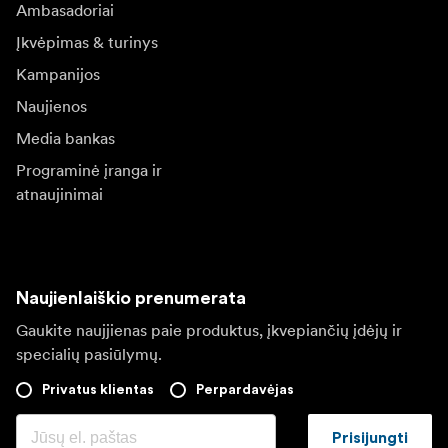
Ambasadoriai
Įkvėpimas & turinys
Kampanijos
Naujienos
Media bankas
Programinė įranga ir
atnaujinimai
Naujienlaiškio prenumerata
Gaukite naujjienas paie produktus, įkvepiančių įdėjų ir
specialių pasiūlymų.
Privatus klientas
Perpardavėjas
Prisijungti