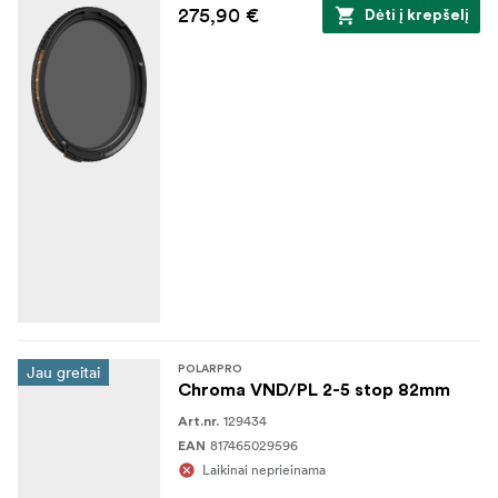
275,90 €
Dėti į krepšelį
Jau greitai
POLARPRO
Chroma VND/PL 2-5 stop 82mm
129434
Art.nr.
817465029596
EAN
Laikinai neprieinama