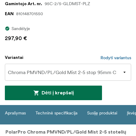
95C-2/5-GLDMST-PLZ
Gamintojo Art. nr.
810148701550
EAN
Sandėlyje
297,90 €
Rodyti variantus
Variantai
Dėti į krepšelį
Aprašymas
Techninė specifikacija
Susiję produktai
Įkvė
PolarPro Chroma PMVND/PL/Gold Mist 2-5 stotelių