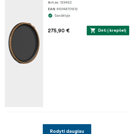
129452
Art.nr.
810148701512
EAN
Sandėlyje
275,90 €
Dėti į krepšelį
Rodyti daugiau