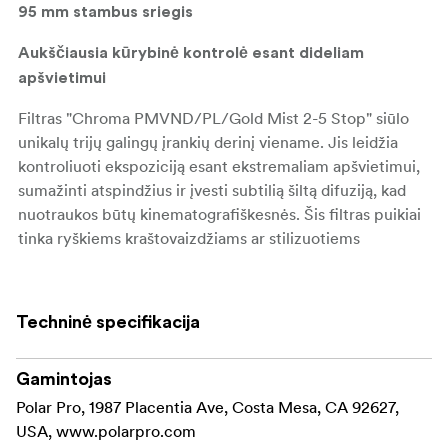
95 mm stambus sriegis
Aukščiausia kūrybinė kontrolė esant dideliam
apšvietimui
Filtras "Chroma PMVND/PL/Gold Mist 2-5 Stop" siūlo
unikalų trijų galingų įrankių derinį viename. Jis leidžia
kontroliuoti ekspoziciją esant ekstremaliam apšvietimui,
sumažinti atspindžius ir įvesti subtilią šiltą difuziją, kad
nuotraukos būtų kinematografiškesnės. Šis filtras puikiai
tinka ryškiems kraštovaizdžiams ar stilizuotiems
portretams fiksuoti, todėl juo galima pasiekti
profesionalių rezultatų net ir sudėtingomis sąlygomis.
Techninė specifikacija
Grubus sriegis
Šis filtras pagamintas su šiek tiek šiurkštesniu sriegiu, kad
Gamintojas
tiktų tokiems objektyvams kaip "Canon RF 24-70 mm
Polar Pro, 1987 Placentia Ave, Costa Mesa, CA 92627,
f/2,0", "Zeiss Milvus 15 mm f/2,0" arba "Sigma 150-600
USA, www.polarpro.com
f/5,6-6,3", kurių priekinis sriegis yra šiurkštesnis.