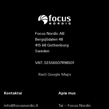
Focus Nordic AB

Bergsjödalen 48

415 68 Gothenburg

Sweden

VAT: SE556507498501
Rasti Google Maps
Kontaktai
Apie mus
info@focusnordic.lt
Tai – Focus Nordic