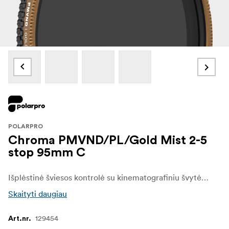
POLARPRO
Chroma PMVND/PL/Gold Mist 2-5
stop 95mm C
Išplėstinė šviesos kontrolė su kinematografiniu švytėjimu - "PolarPro Chroma PMVND/PL/Gold Mist 2-5 Stop" filtras sukurtas filmų kūrėjams ir fotografams, kuriems reikia tiksliai kontroliuoti šviesą, atspindžius ir atmosferą. Suderinus kintamo neutralaus tankio filtrą, poliarizatorių ir švelnią "Gold Mist" sklaidą, šis filtras suteikia galimybę lanksčiai valdyti ekspoziciją ryškiomis sąlygomis, o filmuotai medžiagai suteikia šilto kinematografinio švytėjimo. Šis filtras idealiai tinka didelio kontrasto lauko scenoms fiksuoti, jis išryškina sodrias spalvas, sumažina ryškius atspindžius ir sušvelnina šviesas, kad sukurtų svajingą, auksinę atmosferą.
Skaityti daugiau
129454
Art.nr.