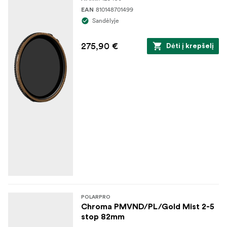
810148701499
EAN
Sandėlyje
275,90 €
Dėti į krepšelį
POLARPRO
Chroma PMVND/PL/Gold Mist 2-5
stop 82mm