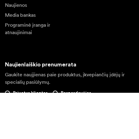
Naujienos
Media bankas
Programinė įranga ir
atnaujinimai
Naujienlaiškio prenumerata
Gaukite naujjienas paie produktus, įkvepiančių įdėjų ir
specialių pasiūlymų.
Privatus klientas
Perpardavėjas
Prisijungti
Apsilankykite kitoje vietinėje svetainėje