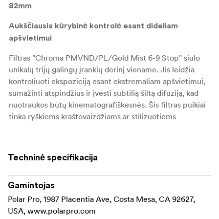
82mm
Aukščiausia kūrybinė kontrolė esant dideliam
apšvietimui
Filtras "Chroma PMVND/PL/Gold Mist 6-9 Stop" siūlo
unikalų trijų galingų įrankių derinį viename. Jis leidžia
kontroliuoti ekspoziciją esant ekstremaliam apšvietimui,
sumažinti atspindžius ir įvesti subtilią šiltą difuziją, kad
nuotraukos būtų kinematografiškesnės. Šis filtras puikiai
tinka ryškiems kraštovaizdžiams ar stilizuotiems
portretams fiksuoti, todėl juo galima pasiekti
profesionalių rezultatų net ir sudėtingomis sąlygomis.
Techninė specifikacija
Pagrindinės savybės ir privalumai:
Be vargo reguliuokite
6-9 žingsnių kintamas ND:
Gamintojas
nuo 6 iki 9 žingsnių šviesos mažinimą, todėl galite
Polar Pro, 1987 Placentia Ave, Costa Mesa, CA 92627,
visiškai kontroliuoti ekspoziciją itin šviesioje
USA, www.polarpro.com
aplinkoje, idealiai tinka fotografuojant su ilga