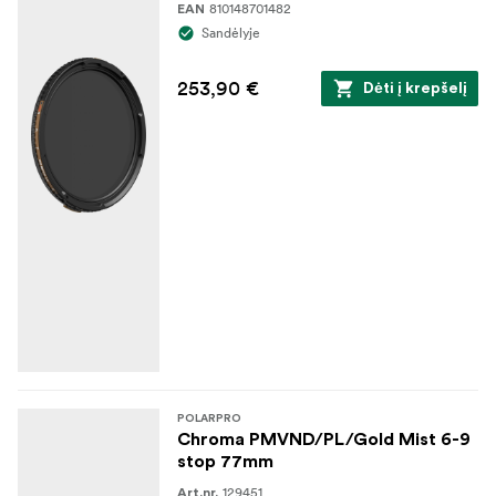
profesionalią kontrolę ir kinematografinę šilumą
810148701482
EAN
kiekviename kadre.
Sandėlyje
Kas yra dėžutėje:
253,90 €
Dėti į krepšelį
1x filtras
1x dėklas
1x mikropluošto valymo šluostė
POLARPRO
Chroma PMVND/PL/Gold Mist 6-9
stop 77mm
129451
Art.nr.