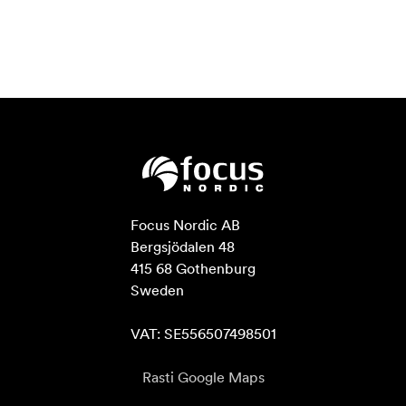
Focus Nordic AB

Bergsjödalen 48

415 68 Gothenburg

Sweden

VAT: SE556507498501
Rasti Google Maps