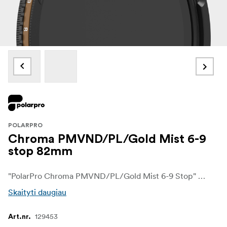
POLARPRO
Chroma PMVND/PL/Gold Mist 6-9
stop 82mm
"PolarPro Chroma PMVND/PL/Gold Mist 6-9 Stop" - pažangus šviesos valdymas su kinematografiniu švytėjimu - "PolarPro Chroma PMVND/PL/Gold Mist 6-9 Stop" filtras skirtas filmų kūrėjams ir fotografams, kuriems reikia tiksliai valdyti šviesą, atspindžius ir atmosferą. Suderinus kintamo neutralaus tankio filtrą, poliarizatorių ir švelnią "Gold Mist" sklaidą, šis filtras suteikia galimybę lanksčiai valdyti ekspoziciją ryškiomis sąlygomis, o filmuotai medžiagai suteikia šilto kinematografinio švytėjimo. Šis filtras idealiai tinka didelio kontrasto lauko scenoms fiksuoti, jis išryškina sodrias spalvas, sumažina ryškius atspindžius ir sušvelnina šviesas, kad sukurtų svajingą, auksinę atmosferą.
Skaityti daugiau
129453
Art.nr.