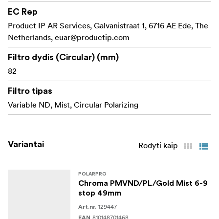
ekspozicija ir filmuojant su plačia diafragma.
EC Rep
Product IP AR Services, Galvanistraat 1, 6716 AE Ede, The
Sumažina atspindinčių
Integruotas poliarizatorius:
Netherlands,
euar@productip.com
paviršių, tokių kaip vanduo ir stiklas, atspindžius,
kartu padidindamas spalvų sodrumą, kad vaizdai
Filtro dydis (Circular) (mm)
būtų ryškūs ir pilni detalių.
82
suteikia šiltą, auksinį
Auksinės miglos išsklaidymas:
Filtro tipas
švytėjimą ryškiems akcentams ir sušvelnina odos
Variable ND, Mist, Circular Polarizing
atspalvius, sukurdamas sklandų, kinematografinį
vaizdą, neprarandant aštrumo ir aiškumo.
Išvengiama
Nulinis kryžminis poliarizavimas:
Variantai
Rodyti kaip
nepageidaujamo "X" modelio, kuris būdingas kai
kuriems ND filtrams, ir užtikrinamas tolygus, švarus
šviesos sumažinimas visame kadre.
POLARPRO
Chroma PMVND/PL/Gold Mist 6-9
Pagamintas iš lengvo
stop 49mm
Tvirtas aliuminio rėmelis:
kosminio aliuminio, filtro rėmelis yra tvirtas ir
129447
Art.nr.
ilgaamžis, užtikrinantis sklandų reguliavimą ir
810148701468
EAN