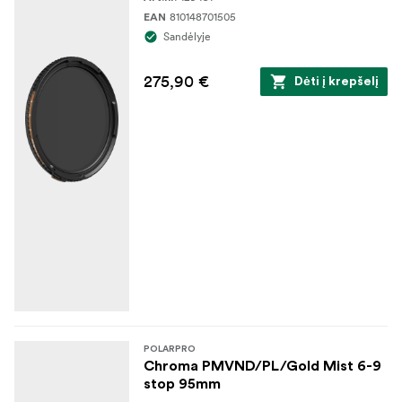
810148701505
EAN
Sandėlyje
275,90 €
Dėti į krepšelį
POLARPRO
Chroma PMVND/PL/Gold Mist 6-9
stop 95mm