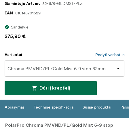
82-6/9-GLDMST-PLZ
Gamintojo Art. nr.
810148701529
EAN
Sandėlyje
275,90 €
Rodyti variantus
Variantai
Dėti į krepšelį
Aprašymas
Techninė specifikacija
Susiję produktai
Parsi
PolarPro Chroma PMVND/PL/Gold Mist 6-9 stop