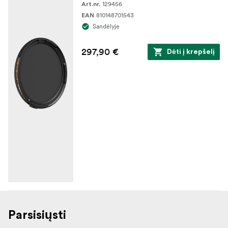
129456
Art.nr.
810148701543
EAN
Sandėlyje
297,90 €
Dėti į krepšelį
Parsisiųsti