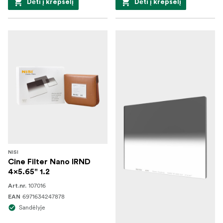
Dėti į krepšelį
Dėti į krepšelį
NISI
Cine Filter Nano IRND
4x5.65" 1.2
107016
Art.nr.
6971634247878
EAN
Sandėlyje