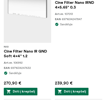
Cine Filter Nano IRND
4x5.65" 0.3
107013
Art.nr.
6971634247847
EAN
Sandėlyje
NISI
Cine Filter Nano IR GND
Soft 4x4" 1.2
106992
Art.nr.
6971634247632
EAN
Sandėlyje
270,90 €
239,90 €
Dėti į krepšelį
Dėti į krepšelį