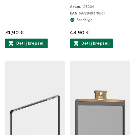
128204
Art.nr.
6972949379537
EAN
Sandėlyje
74,90 €
43,90 €
Dėti į krepšelį
Dėti į krepšelį