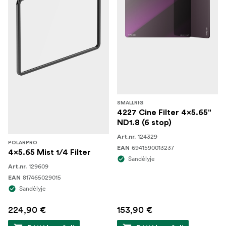
SMALLRIG
4227 Cine Filter 4x5.65"
ND1.8 (6 stop)
124329
Art.nr.
POLARPRO
6941590013237
EAN
4x5.65 Mist 1/4 Filter
Sandėlyje
129609
Art.nr.
817465029015
EAN
Sandėlyje
224,90 €
153,90 €