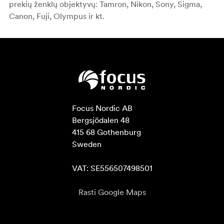
prekių ženklų objektyvų: Tamron, Nikon, Sony, Sigma,
Canon, Fuji, Olympus ir kt.
Focus Nordic AB

Bergsjödalen 48

415 68 Gothenburg

Sweden

VAT: SE556507498501
Rasti Google Maps