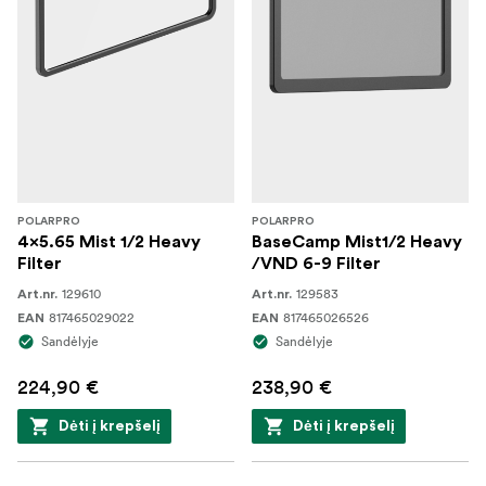
POLARPRO
POLARPRO
4x5.65 Mist 1/2 Heavy
BaseCamp Mist1/2 Heavy
Filter
/VND 6-9 Filter
129610
129583
Art.nr.
Art.nr.
817465029022
817465026526
EAN
EAN
Sandėlyje
Sandėlyje
224,90 €
238,90 €
Dėti į krepšelį
Dėti į krepšelį