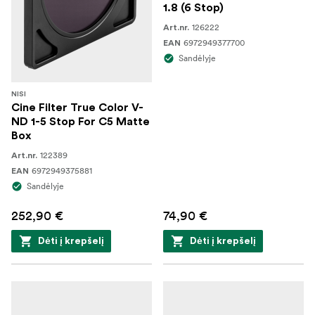
1.8 (6 Stop)
126222
Art.nr.
6972949377700
EAN
Sandėlyje
NISI
Cine Filter True Color V-
ND 1-5 Stop For C5 Matte
Box
122389
Art.nr.
6972949375881
EAN
Sandėlyje
252,90 €
74,90 €
Dėti į krepšelį
Dėti į krepšelį