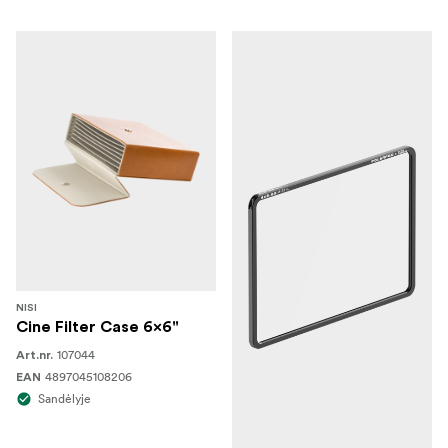
zenklai/tokina/" title="Tokina">Tokina</a> prekių ženklų.
Čia taip pat rasite filtrų dėklus ir filtrų laikiklius.
NISI
Cine Filter Case 6x6"
107044
Art.nr.
4897045108206
EAN
Sandėlyje