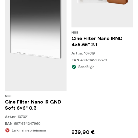
NISI
Cine Filter Nano IRND
4x5.65" 2.1
107019
Art.nr.
4897045106370
EAN
Sandėlyje
NISI
Cine Filter Nano IR GND
Soft 6x6" 0.3
107021
Art.nr.
6971634247960
EAN
Laikinai neprieinama
239,90 €