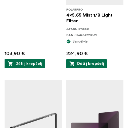
POLARPRO
4x5.65 Mist 1/8 Light
Filter
129608
Art.nr.
817465029039
EAN
Sandėlyje
103,90 €
224,90 €
Dėti į krepšelį
Dėti į krepšelį