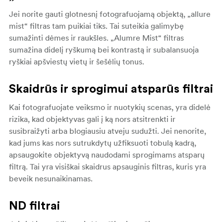
Jei norite gauti glotnesnį fotografuojamą objektą, „allure
mist“ filtras tam puikiai tiks. Tai suteikia galimybę
sumažinti dėmes ir raukšles. „Alumre Mist“ filtras
sumažina didelį ryškumą bei kontrastą ir subalansuoja
ryškiai apšviestų vietų ir šešėlių tonus.
Skaidrūs ir sprogimui atsparūs filtrai
Kai fotografuojate veiksmo ir nuotykių scenas, yra didelė
rizika, kad objektyvas gali į ką nors atsitrenkti ir
susibraižyti arba blogiausiu atveju sudužti. Jei nenorite,
kad jums kas nors sutrukdytų užfiksuoti tobulą kadrą,
apsaugokite objektyvą naudodami sprogimams atsparų
filtrą. Tai yra visiškai skaidrus apsauginis filtras, kuris yra
beveik nesunaikinamas.
ND filtrai