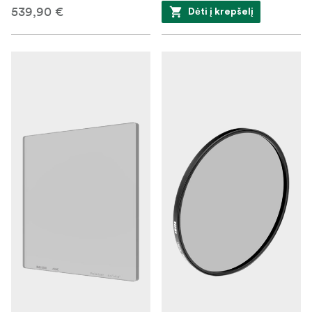
539,90 €
Dėti į krepšelį