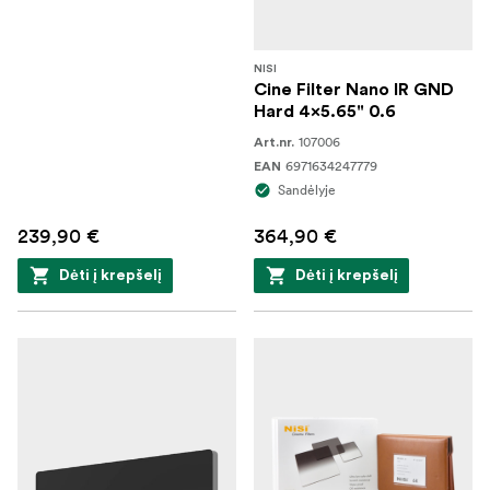
NISI
Cine Filter Nano IR GND
Hard 4x5.65" 0.6
107006
Art.nr.
6971634247779
EAN
Sandėlyje
239,90 €
364,90 €
Dėti į krepšelį
Dėti į krepšelį