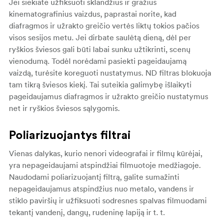
Jei siekiate užfiksuoti sklandžius ir gražius
kinematografinius vaizdus, paprastai norite, kad
diafragmos ir užrakto greičio vertės liktų tokios pačios
visos sesijos metu. Jei dirbate saulėtą dieną, dėl per
ryškios šviesos gali būti labai sunku užtikrinti, scenų
vienodumą. Todėl norėdami pasiekti pageidaujamą
vaizdą, turėsite koreguoti nustatymus. ND filtras blokuoja
tam tikrą šviesos kiekį. Tai suteikia galimybę išlaikyti
pageidaujamus diafragmos ir užrakto greičio nustatymus
net ir ryškios šviesos sąlygomis.
Poliarizuojantys filtrai
Vienas dalykas, kurio nenori videografai ir filmų kūrėjai,
yra nepageidaujami atspindžiai filmuotoje medžiagoje.
Naudodami poliarizuojantį filtrą, galite sumažinti
nepageidaujamus atspindžius nuo metalo, vandens ir
stiklo paviršių ir užfiksuoti sodresnes spalvas filmuodami
tekantį vandenį, dangų, rudeninę lapiją ir t. t.