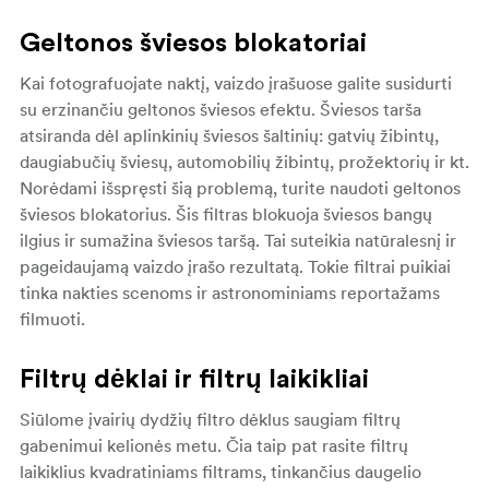
Geltonos šviesos blokatoriai
Kai fotografuojate naktį, vaizdo įrašuose galite susidurti
su erzinančiu geltonos šviesos efektu. Šviesos tarša
atsiranda dėl aplinkinių šviesos šaltinių: gatvių žibintų,
daugiabučių šviesų, automobilių žibintų, prožektorių ir kt.
Norėdami išspręsti šią problemą, turite naudoti geltonos
šviesos blokatorius. Šis filtras blokuoja šviesos bangų
ilgius ir sumažina šviesos taršą. Tai suteikia natūralesnį ir
pageidaujamą vaizdo įrašo rezultatą. Tokie filtrai puikiai
tinka nakties scenoms ir astronominiams reportažams
filmuoti.
Filtrų dėklai ir filtrų laikikliai
Siūlome įvairių dydžių filtro dėklus saugiam filtrų
gabenimui kelionės metu. Čia taip pat rasite filtrų
laikiklius kvadratiniams filtrams, tinkančius daugelio