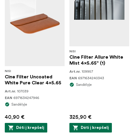
NISI
Cine Filter Allure White
Mist 4x5.65" (1)
109957
NISI
Art.nr.
Cine Filter Uncoated
6971634240343
EAN
White Pure Clear 4x5.65
Sandėlyje
107039
Art.nr.
6971634247946
EAN
Sandėlyje
40,90 €
325,90 €
Dėti į krepšelį
Dėti į krepšelį