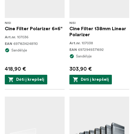
NISI
NISI
Cine Filter Polarizer 6x6"
Cine Filter 138mm Linear
Polarizer
107036
Art.nr.
107038
6971634248110
Art.nr.
EAN
6972949371692
Sandėlyje
EAN
Sandėlyje
418,90 €
303,90 €
Dėti į krepšelį
Dėti į krepšelį