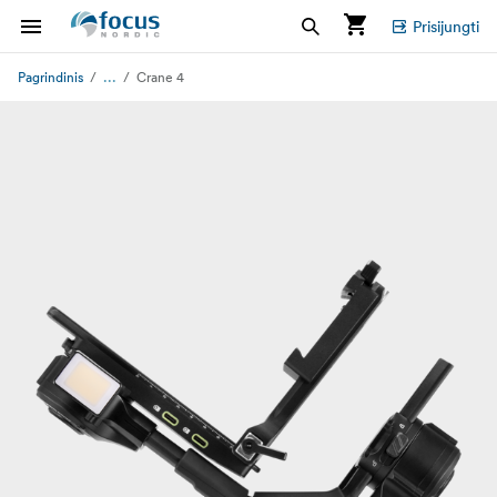
Prisijungti
...
Pagrindinis
Crane 4