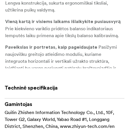
Lengva konstrukcija, sukurta ergonomiškai tiksliai,
užtikrina puikų valdymą.
Vieną kartą ir visiems laikams išlaikykite pusiausvyrą
Prie kiekvieno variklio pridėtos balanso indikatoriaus
lemputės laiku primena apie tikslų balanso kalibravimą.
Pasižymi
Paveikslas ir portretas, kaip pageidaujate
naujovišku greitojo atleidimo moduliu, kuriame
integruota horizontali ir vertikali užrakto struktūra,
leidžianti be vargo perjungti natūralų kraštovaizdžio ir
portreto fotografavimo režimą.
Revoliucinis stropo režimas su universalia stropo
Techninė specifikacija
Reguliuojama
rankena suteikia tikslesnį valdymą
timpos rankena (įskaitant kombinuotą versiją) kartu su
Gamintojas
lanksčia riešo atrama (įskaitant kombinuotą versiją), kuria
Guilin Zhishen Information Technology Co., Ltd., 10F,
galima tiksliai reguliuoti kampą, gerokai sumažina
Tower G2, Galaxy World, Yabao Road #1, Longgang
fotografavimo nuovargį ir kartu leidžia tiksliau valdyti
District, Shenzhen, China, www.zhiyun-tech.com/en
judesius.