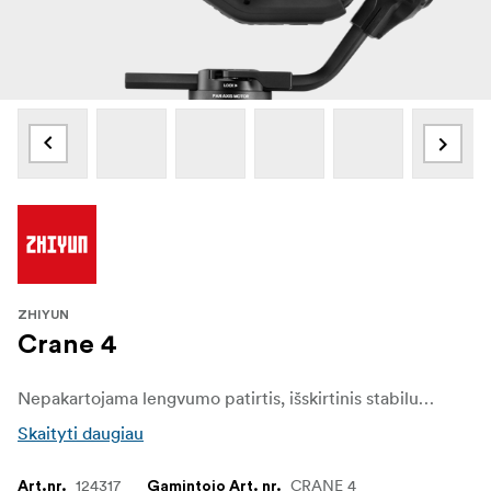
ZHIYUN
Crane 4
Nepakartojama lengvumo patirtis, išskirtinis stabilumas ir didelė keliamoji galia. Dėl ilgesnės rankos, stipresnių variklių ir pailgintos greitojo nuėmimo plokštelės "Crane 4" be vargo ir saugiai pritvirtina viso kadro DSLR ir kompaktines kino kameras. Išlaisvinkite visą galią neprarasdami portatyvumo.
Skaityti daugiau
124317
CRANE 4
Art.nr.
Gamintojo Art. nr.