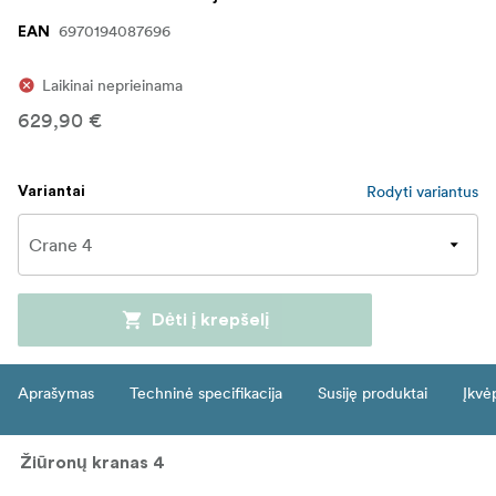
6970194087696
EAN
Laikinai neprieinama
629,90 €
Rodyti variantus
Variantai
Dėti į krepšelį
Aprašymas
Techninė specifikacija
Susiję produktai
Įkvė
Žiūronų kranas 4