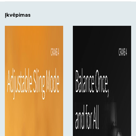
įkraunate ir fotografuojate, mėgaudamiesi sklandžia ir
stabilia kūrybine kelione.
Įkvėpimas
1x "Crane 4 Gimbal 1x Stalo trikojis
Pakuotę sudaro:
(WB2) 1x laikymo krepšys 1x Fotoaparato atraminis
pagrindas 1x Objektyvo atrama 1x Dvisluoksnė greito
nuėmimo plokštelė 1x Atspindys 1x 3/8" varžtas 3x 1/4"
varžtas 1x 1/4" veržliaraktis 1x "Sony" valdymo kabelis iš C
tipo į daugiafunkcinį USB 1x "Canon" valdymo kabelis-1 1x
"Canon" valdymo kabelis-2 1x "Panasonic" valdymo
kabelis 1x C tipo USB kabelis 1x Trumpasis pradžios
vadovas