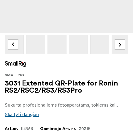
SMALLRIG
3031 Extented QR-Plate for Ronin
RS2/RSC2/RS3/RS3Pro
Sukurta profesionaliems fotoaparatams, tokiems kaip "Canon C100/200/300", "RED", "Komodo", tvirtinti prie kardaninio svirties. Pailginta plokštelė, palyginti su originalia kameros plokštele, padidina plokštelę 40 mm.
Skaityti daugiau
114956
3031B
Art.nr.
Gamintojo Art. nr.