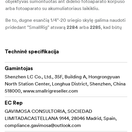
objektyvas sumontuotas ant didelio fotoaparato korpuso
arba fotoaparato su akumuliatoriaus laikikliu.
Be to, dugne esančią 1/4"-20 sriegio skylę galima naudoti
pridedant "SmallRig" atsvarą
arba
, kad būtų
2284
2285
užtikrintas balansas.
Suderinamumas:
Techninė specifikacija
DJI RS 2
DJI Ronin-S
DJI RS 3
Gamintojas
DJI RS 3 Pro
Shenzhen LC Co., Ltd., 35F, Building A, Hongrongyuan
North Station Center, Longhua District, Shenzhen, China
Į pakuotę įeina:
518000, www.smallrigreseller.com
1 x Greito atleidimo plokštelė
1 x Alleninis veržliaraktis
EC Rep
GAVIMOSA CONSULTORIA, SOCIEDAD
LIMITADACASTELLANA 9144, 28046 Madrid, Spain,
compliance.gavimosa@outlook.com