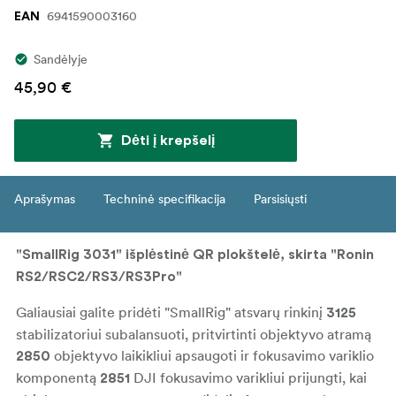
6941590003160
EAN
Sandėlyje
45,90 €
Dėti į krepšelį
Aprašymas
Techninė specifikacija
Parsisiųsti
"SmallRig 3031" išplėstinė QR plokštelė, skirta "Ronin
RS2/RSC2/RS3/RS3Pro"
Galiausiai galite pridėti "SmallRig" atsvarų rinkinį
3125
stabilizatoriui subalansuoti, pritvirtinti objektyvo atramą
objektyvo laikikliui apsaugoti ir fokusavimo variklio
2850
komponentą
DJI fokusavimo varikliui prijungti, kai
2851