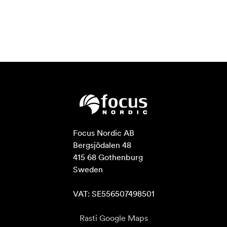
Focus Nordic AB

Bergsjödalen 48

415 68 Gothenburg

Sweden

VAT: SE556507498501
Rasti Google Maps