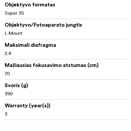
Gražus ovalus bokeh ir geresnis objektų atskyrimas
Objektyvo formatas
Super 35
Kompaktiška ir lengva konstrukcija, puikiai tinkanti
filmuoti iš rankų, su kardanine svirtimi ir dronu
Objektyvo/Fotoaparato jungtis
Tiksli anamorfinė optika su minimaliu fokusavimo
L Mount
dvelksmu
Maksimali diafragma
Standartiniai 0,8 modo krumpliaračiai sklandžiam
2.4
sekančiam fokusavimui
Mažiausias fokusavimo atstumas (cm)
Rankinis fokusavimas ir diafragmos valdymas, kad
70
galėtumėte visiškai valdyti kūrybinius veiksmus
Svoris (g)
Tvirta viso metalo konstrukcija, užtikrinanti
390
profesionalaus lygio patikimumą
Warranty (year(s))
Kas yra dėžutėje:
3
Laowa Nanomorph 50 mm T2.4 1.5X S35 (mėlynas)
objektyvas