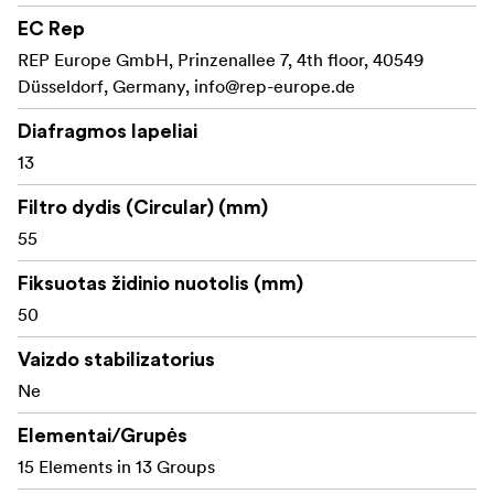
todėl šis objektyvas ypač gerai tinka veiksmo, trilerių ir
EC Rep
stilizuotiems filmams.
REP Europe GmbH, Prinzenallee 7, 4th floor, 40549
Pagrindinės savybės:
Düsseldorf, Germany,
info@rep-europe.de
1,5x anamorfinis suspaudimas, užtikrinantis tikrą
Diafragmos lapeliai
kinematografinę plačiaekranę išvaizdą
13
50 mm židinio nuotolis, idealiai tinkantis
Filtro dydis (Circular) (mm)
portretiniam kadravimui ir personažų kadrams
55
T2.4 diafragma, užtikrinanti puikų veikimą esant
Fiksuotas židinio nuotolis (mm)
silpnam apšvietimui ir lauko gylio valdymą
50
13 lapelių diafragma, užtikrinanti nedidelį lauko gylį
Vaizdo stabilizatorius
ir sklandų, menišką bokeh
Ne
Klasikiniai mėlyni anamorfiniai blyksniai,
užtikrinantys didelį kontrastą ir kinematografinę
Elementai/Grupės
estetiką
15 Elements in 13 Groups