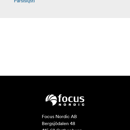
Parsisiųsti
Focus Nordic AB

Bergsjödalen 48
