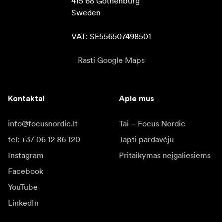
415 68 Gothenburg

Sweden

VAT: SE556507498501
Rasti Google Maps
Kontaktai
Apie mus
info@focusnordic.lt
Tai – Focus Nordic
tel: +37 06 12 86 120
Tapti pardavėju
Instagram
Pritaikymas neįgaliesiems
Facebook
YouTube
LinkedIn