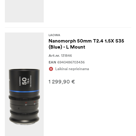
LAOWA
Nanomorph 50mm T2.4 1.5X S35
(Blue) - L Mount
131846
Art.nr.
6940486703436
EAN
Laikinai neprieinama
1 299,90 €