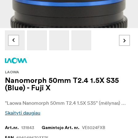
LAOWA
Nanomorph 50mm T2.4 1.5X S35
(Blue) - Fuji X
"Laowa Nanomorph 50mm T2.4 1.5X S35" (mėlynas) yra kompaktiškas ir lengvas anamorfinis kinematografinis objektyvas, skirtas "Super35" kino kameroms. Šis objektyvas pasižymi 1,5 karto anamorfiniu suspaudimu, todėl užtikrina tikrą kinematografinį plačiaekranį vaizdą su gražiai perteikiamu ovaliniu bokeh ir pailgintais horizontaliais blyksniais. 50 mm židinio nuotolis užtikrina natūralią perspektyvą ir plokščią suspaudimą, todėl idealiai tinka fotografuojant personažus, portretinio stiliaus kinematografiją ir dramatiškus pasakojimus.
Skaityti daugiau
131843
VE5024FXB
Art.nr.
Gamintojo Art. nr.
6940486703375
EAN