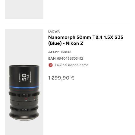
LAOWA
Nanomorph 50mm T2.4 1.5X S35
(Blue) - Nikon Z
131845
Art.nr.
6940486703412
EAN
Laikinai neprieinama
1 299,90 €