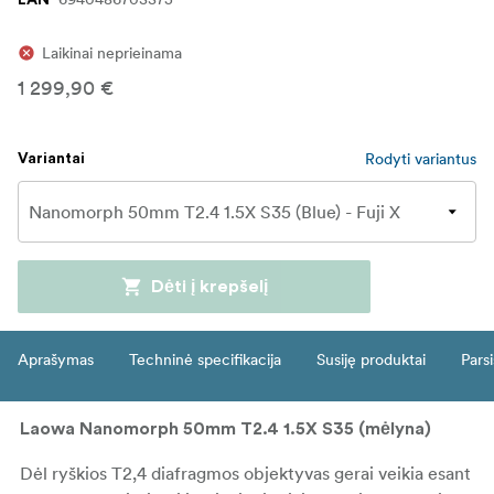
Laikinai neprieinama
1 299,90 €
Rodyti variantus
Variantai
Dėti į krepšelį
Aprašymas
Techninė specifikacija
Susiję produktai
Parsi
Laowa Nanomorph 50mm T2.4 1.5X S35 (mėlyna)
Dėl ryškios T2,4 diafragmos objektyvas gerai veikia esant