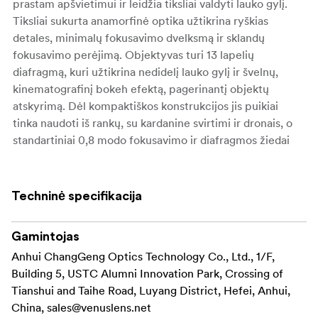
prastam apšvietimui ir leidžia tiksliai valdyti lauko gylį.
Tiksliai sukurta anamorfinė optika užtikrina ryškias
detales, minimalų fokusavimo dvelksmą ir sklandų
fokusavimo perėjimą. Objektyvas turi 13 lapelių
diafragmą, kuri užtikrina nedidelį lauko gylį ir švelnų,
kinematografinį bokeh efektą, pagerinantį objektų
atskyrimą. Dėl kompaktiškos konstrukcijos jis puikiai
tinka naudoti iš rankų, su kardanine svirtimi ir dronais, o
standartiniai 0,8 modo fokusavimo ir diafragmos žiedai
užtikrina sklandų integravimą su profesionaliomis sekimo
fokusavimo sistemomis. Šis objektyvas yra mėlynos,
gintarinės ir sidabrinės atspindžių spalvų, todėl filmų
Techninė specifikacija
kūrėjai gali pritaikyti savo produkcijos vizualinį stilių.
Ši objektyvo versija sukuria
Gamintojas
klasikinį mėlyną anamorfinį
, kuris suteikia tradiciniams Holivudo
Anhui ChangGeng Optics Technology Co., Ltd., 1/F,
blyksnį
anamorfiniams objektyvams būdingą mokslinės
Building 5, USTC Alumni Innovation Park, Crossing of
fantastikos ir didelio kontrasto vaizdą. Ryškūs mėlyni
Tianshui and Taihe Road, Luyang District, Hefei, Anhui,
dryžiai suteikia filmuotai medžiagai kinematografiškumo,
China,
sales@venuslens.net