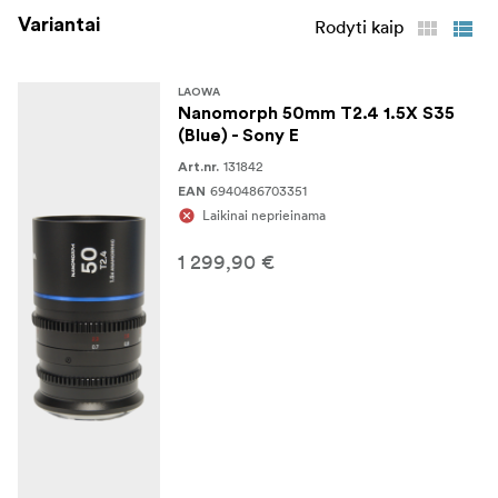
Variantai
Rodyti kaip
Priekinis objektyvo dangtelis
Galinis objektyvo dangtelis
LAOWA
Nanomorph 50mm T2.4 1.5X S35
Apsauginis objektyvo dėklas
(Blue) - Sony E
131842
Art.nr.
6940486703351
EAN
Laikinai neprieinama
1 299,90 €