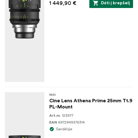
1 449,90 €
Dėti į krepšelį
NISI
Cine Lens Athena Prime 25mm T1.9
PL-Mount
123977
Art.nr.
6972949376314
EAN
Sandėlyje