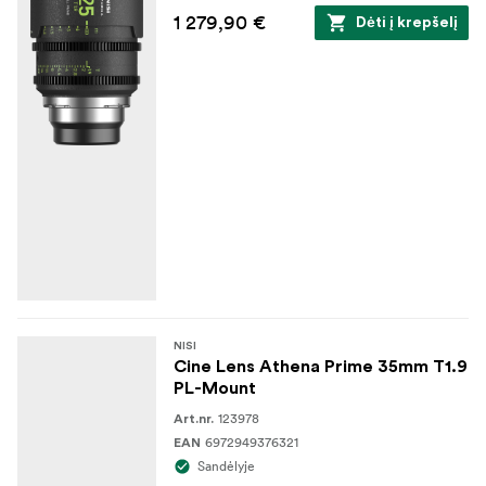
1 279,90 €
Dėti į krepšelį
NISI
Cine Lens Athena Prime 35mm T1.9
PL-Mount
123978
Art.nr.
6972949376321
EAN
Sandėlyje