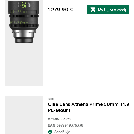
1 279,90 €
Dėti į krepšelį
NISI
Cine Lens Athena Prime 50mm T1.9
PL-Mount
123979
Art.nr.
6972949376338
EAN
Sandėlyje