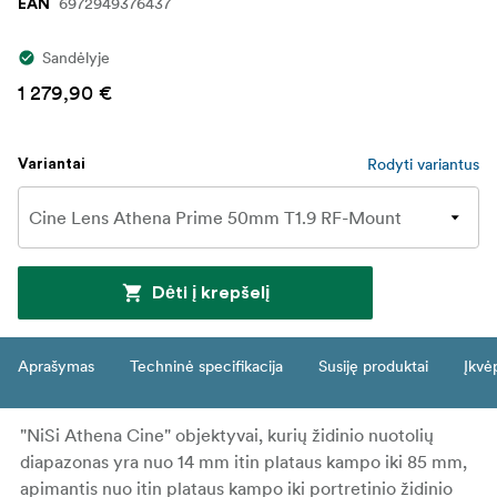
6972949376437
EAN
Sandėlyje
1 279,90 €
Rodyti variantus
Variantai
Dėti į krepšelį
Aprašymas
Techninė specifikacija
Susiję produktai
Įkvė
"NiSi Athena Cine" objektyvai, kurių židinio nuotolių
diapazonas yra nuo 14 mm itin plataus kampo iki 85 mm,
apimantis nuo itin plataus kampo iki portretinio židinio