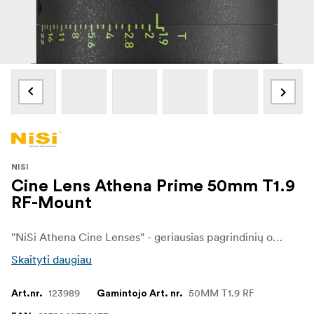
NISI
Cine Lens Athena Prime 50mm T1.9
RF-Mount
"NiSi Athena Cine Lenses" - geriausias pagrindinių objektyvų rinkinys kinematografininkams ir vaizdo operatoriams, kuriems reikia bekompromisės vaizdo kokybės ir našumo. Šie objektyvai, sukurti naudojant naujausias technologijas ir pasižymintys išskirtine optika, neabejotinai pakylės jūsų filmavimą į naujas aukštumas.
Skaityti daugiau
123989
50MM T1.9 RF
Art.nr.
Gamintojo Art. nr.