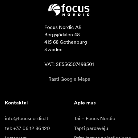
Focus Nordic AB

Bergsjödalen 48

415 68 Gothenburg

Sweden

VAT: SE556507498501
Rasti Google Maps
Kontaktai
Apie mus
info@focusnordic.lt
Tai – Focus Nordic
tel: +37 06 12 86 120
Tapti pardavėju
Instagram
Pritaikymas neįgaliesiems