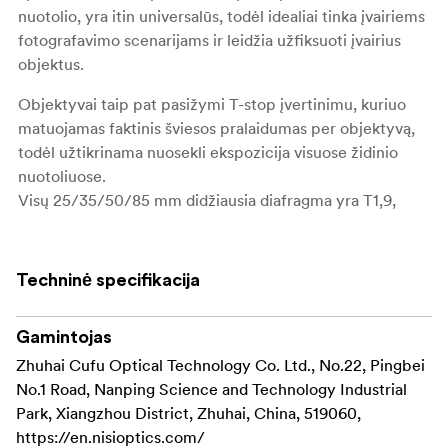
nuotolio, yra itin universalūs, todėl idealiai tinka įvairiems
fotografavimo scenarijams ir leidžia užfiksuoti įvairius
objektus.
Objektyvai taip pat pasižymi T-stop įvertinimu, kuriuo
matuojamas faktinis šviesos pralaidumas per objektyvą,
todėl užtikrinama nuosekli ekspozicija visuose židinio
nuotoliuose.
Visų 25/35/50/85 mm didžiausia diafragma yra T1,9,
todėl galima išgauti minkštą bokeh efektą ir gražiai
atskirti foną. 14 mm objektyvo T diafragma yra T2,4
Techninė specifikacija
Jų įspūdingas 46 mm vaizdo apskritimas, todėl jie tinka
naudoti su viso kadro ir net didelio formato jutikliais.
Gamintojas
Visa serija gaminama su ARRI PL, "Canon RF", "Sony E",
Zhuhai Cufu Optical Technology Co. Ltd., No.22, Pingbei
"Panasonic/Leica L" ir "Fuji G" objektyvų montavimo
No.1 Road, Nanping Science and Technology Industrial
galimybėmis ir pasižymi itin maža chromatine aberacija
Park, Xiangzhou District, Zhuhai, China, 519060,
bei mikrokontrasto valdymu.
https://en.nisioptics.com/
Tai užtikrina neprilygstamą vaizdo kokybę ir smulkesnes