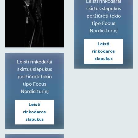
Leisti rinkodarai
skirtus slapukus
peržiūrėti tokio
tipo Focus
Nordic turinį
Leisti
rinkodaros
slapukus
Leisti rinkodarai
skirtus slapukus
peržiūrėti tokio
tipo Focus
Nordic turinį
Leisti
rinkodaros
slapukus