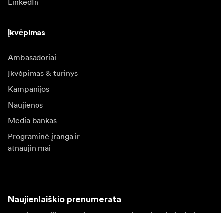
LinkedIn
Įkvėpimas
Ambasadoriai
Įkvėpimas & turinys
Kampanijos
Naujienos
Media bankas
Programinė įranga ir
atnaujinimai
Naujienlaiškio prenumerata
Gaukite naujjienas paie produktus, įkvepiančių įdėjų ir