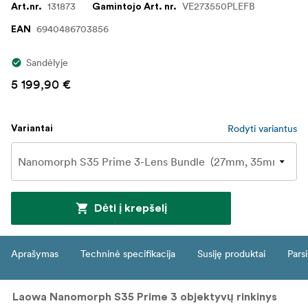
131873
VE273550PLEFB
Art.nr.
Gamintojo Art. nr.
6940486703856
EAN
Sandėlyje
5 199,90 €
Rodyti variantus
Variantai
Dėti į krepšelį
Aprašymas
Techninė specifikacija
Susiję produktai
Parsi
Laowa Nanomorph S35 Prime 3 objektyvų rinkinys