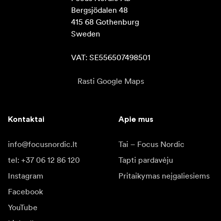
Bergsjödalen 48

415 68 Gothenburg

Sweden

VAT: SE556507498501
Rasti Google Maps
Kontaktai
Apie mus
info@focusnordic.lt
Tai – Focus Nordic
tel: +37 06 12 86 120
Tapti pardavėju
Instagram
Pritaikymas neįgaliesiems
Facebook
YouTube