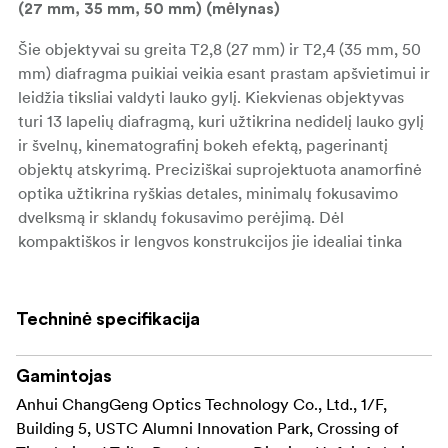
(27 mm, 35 mm, 50 mm) (mėlynas)
Šie objektyvai su greita T2,8 (27 mm) ir T2,4 (35 mm, 50
mm) diafragma puikiai veikia esant prastam apšvietimui ir
leidžia tiksliai valdyti lauko gylį. Kiekvienas objektyvas
turi 13 lapelių diafragmą, kuri užtikrina nedidelį lauko gylį
ir švelnų, kinematografinį bokeh efektą, pagerinantį
objektų atskyrimą. Preciziškai suprojektuota anamorfinė
optika užtikrina ryškias detales, minimalų fokusavimo
dvelksmą ir sklandų fokusavimo perėjimą. Dėl
kompaktiškos ir lengvos konstrukcijos jie idealiai tinka
filmuoti iš rankų, su kardanine svirtimi ir dronais, o
standartiniai 0,8 mod. fokusavimo ir diafragmos žiedai
užtikrina sklandų integravimą su profesionaliomis sekimo
Techninė specifikacija
fokusavimo sistemomis.
Gamintojas
Šioje komplekto versijoje yra klasikiniai mėlyni
anamorfiniai atšvaitai, suteikiantys tradiciniams Holivudo
Anhui ChangGeng Optics Technology Co., Ltd., 1/F,
anamorfiniams objektyvams būdingą didelio kontrasto
Building 5, USTC Alumni Innovation Park, Crossing of