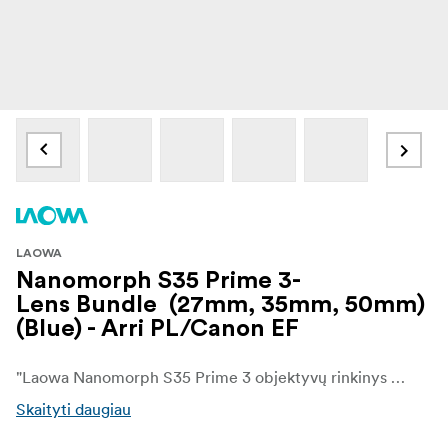
LAOWA
Nanomorph S35 Prime 3-
Lens Bundle (27mm, 35mm, 50mm)
(Blue) - Arri PL/Canon EF
"Laowa Nanomorph S35 Prime 3 objektyvų rinkinys (27 mm, 35 mm, 50 mm) (mėlynas) - tai universalus anamorfinių objektyvų rinkinys, skirtas "Super35" kino kameroms. Šie objektyvai, pasižymintys 1,5 karto anamorfiniu suspaudimu, sukuria tikrą kinematografinį plačiaekranį vaizdą su gražiai perteikiamu ovaliniu bokeh ir pailgintais horizontaliais blyksniais. Šis rinkinys apima platų židinio nuotolių diapazoną ir užtikrina lankstumą, reikalingą įvairiems filmavimo scenarijams - nuo plačių kadrų iki intymių, su personažais susijusių stambių planų.
Skaityti daugiau