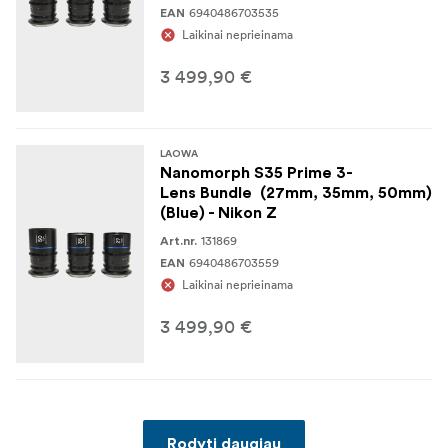
6940486703535
EAN
Laikinai neprieinama
3 499,90 €
LAOWA
Nanomorph S35 Prime 3-
Lens Bundle (27mm, 35mm, 50mm)
(Blue) - Nikon Z
131869
Art.nr.
6940486703559
EAN
Laikinai neprieinama
3 499,90 €
Rodyti daugiau