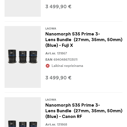
objektyvas
3 499,90 €
Laowa Nanomorph 35 mm T2.4 1.5X S35 (mėlynas)
objektyvas
LAOWA
Laowa Nanomorph 50 mm T2.4 1.5X S35 (mėlynas)
Nanomorph S35 Prime 3-
objektyvas
Lens Bundle (27mm, 35mm, 50mm)
(Blue) - Fuji X
Kiekvieno objektyvo priekinis ir galinis objektyvo
131867
Art.nr.
dangteliai
6940486703511
EAN
Laikinai neprieinama
Apsauginiai objektyvų dėklai
3 499,90 €
LAOWA
Nanomorph S35 Prime 3-
Lens Bundle (27mm, 35mm, 50mm)
(Blue) - Canon RF
131868
Art.nr.