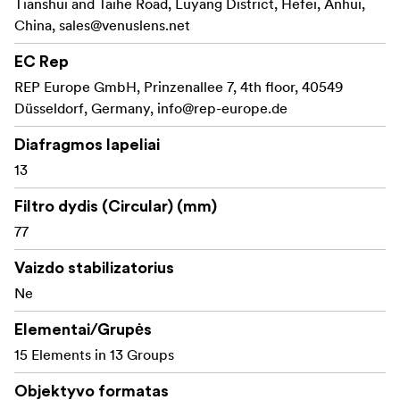
išvaizdą. Ryškūs mėlyni dryžiai sustiprina
Tianshui and Taihe Road, Luyang District, Hefei, Anhui,
kinematografinę estetiką.
China,
sales@venuslens.net
Pagrindinės savybės:
EC Rep
REP Europe GmbH, Prinzenallee 7, 4th floor, 40549
1,5x anamorfinis suspaudimas, užtikrinantis tikrą
Düsseldorf, Germany,
info@rep-europe.de
kinematografinę plačiaekranę išvaizdą
Diafragmos lapeliai
Trys židinio nuotoliai (27 mm, 35 mm, 50 mm),
13
apimantys įvairias kino programas
Filtro dydis (Circular) (mm)
T2,8 (27 mm) ir T2,4 (35 mm, 50 mm) diafragmos,
užtikrinančios puikų veikimą esant silpnam
77
apšvietimui ir lauko gylio valdymą
Vaizdo stabilizatorius
13 lapelių diafragma, užtikrinanti nedidelį lauko gylį
Ne
ir sklandų, menišką bokeh
Elementai/Grupės
Klasikiniai mėlyni anamorfiniai blyksniai,
15 Elements in 13 Groups
užtikrinantys įspūdingą ir kinematografinį vaizdo
efektą
Objektyvo formatas