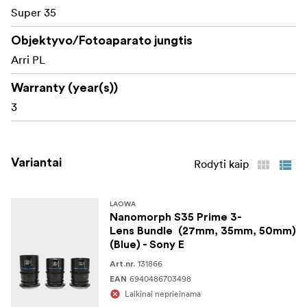
Super 35
Gražus ovalus bokeh ir geresnis objektų atskyrimas
Objektyvo/Fotoaparato jungtis
Kompaktiška ir lengva konstrukcija, puikiai tinkanti
Arri PL
filmuoti iš rankų, su kardanine svirtimi ir dronu
Warranty (year(s))
Tiksli anamorfinė optika su minimaliu fokusavimo
dvelksmu
3
Standartiniai 0,8 modo krumpliaračiai sklandžiam
sekančiam fokusavimui
Variantai
Rodyti kaip
Rankinis fokusavimas ir diafragmos valdymas, kad
galėtumėte visiškai valdyti kūrybinius veiksmus
LAOWA
Nanomorph S35 Prime 3-
Tvirta viso metalo konstrukcija, užtikrinanti
Lens Bundle (27mm, 35mm, 50mm)
profesionalaus lygio patikimumą
(Blue) - Sony E
131866
Kas yra dėžutėje:
Art.nr.
6940486703498
EAN
Laowa Nanomorph 27mm T2.8 1.5X S35 (mėlynas)
Laikinai neprieinama