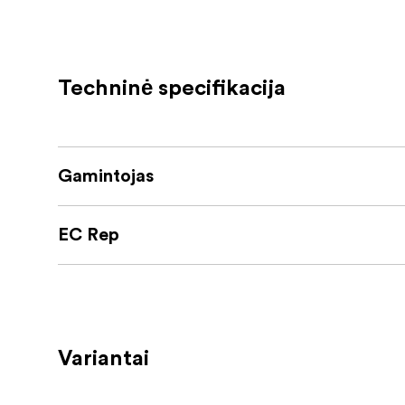
Universalus "Bowens" laikiklis, užtikrina
CT: 2700K - 6500K
Techninė specifikacija
Šviesos efektyvumas 1 m atstumu, su atšva
2700K - 6120lux
3200K - 7590lux
Gamintojas
5600k - 9180lux
EC Rep
Daugiafunkciniai maitinimo šaltiniai:
Palaiko adapterius, V formos baterijas i
šaltiniai, leidžiantys lanksčiai ir nevar
Itin didelis ryškumas:
Variantai
Dėl pritaikytos optinio objektyvo konst
sumažėjo 10 %, o ryškumas išliko toks pa