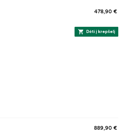
478,90 €
umažinantis
Dėti į krepšelį
rogramėlę,
889,90 €