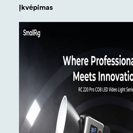
Įkvėpimas