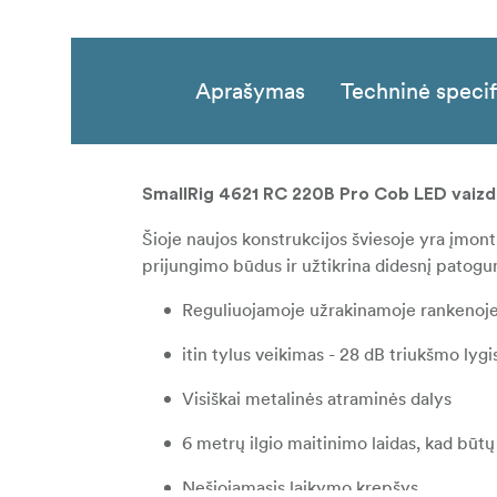
Aprašymas
Techninė specif
SmallRig 4621 RC 220B Pro Cob LED vaizd
Šioje naujos konstrukcijos šviesoje yra įmont
prijungimo būdus ir užtikrina didesnį patog
Reguliuojamoje užrakinamoje rankenoje y
itin tylus veikimas - 28 dB triukšmo lyg
Visiškai metalinės atraminės dalys
6 metrų ilgio maitinimo laidas, kad būtų
Nešiojamasis laikymo krepšys