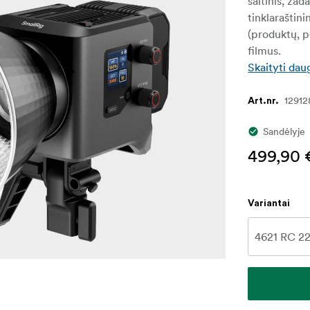
šaltinis, ža
tinklaraštin
(produktų, p
filmus.
Skaityti dau
12912
Art.nr.
Sandėlyje
499,90 
Variantai