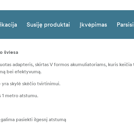
ikacija
Susiję produktai
Įkvėpimas
Parsisi
o šviesa
uotas adapteris, skirtas V formos akumuliatoriams, kuris keičia 
umą bei efektyvumą.
ra skylė skėčio tvirtinimui.
is 1 metro atstumu.
 galima pasiekti ilgesnį atstumą