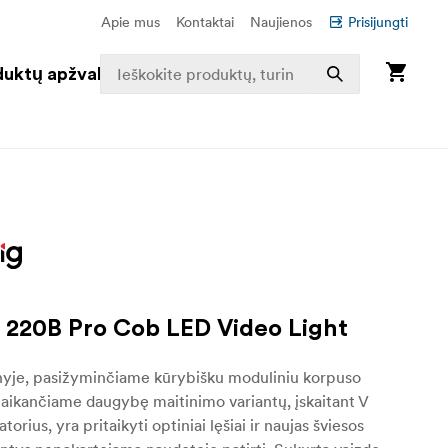
Apie mus
Kontaktai
Naujienos
Prisijungti
duktų apžvalga
 220B Pro Cob LED Video Light
yje, pasižyminčiame kūrybišku moduliniu korpuso
alaikančiame daugybę maitinimo variantų, įskaitant V
torius, yra pritaikyti optiniai lęšiai ir naujas šviesos