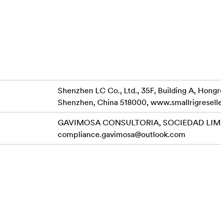
ntis platų suderinamumą su įvairiais priedais
itu (be reflektoriaus):
Shenzhen LC Co., Ltd., 35F, Building A, Hong
Shenzhen, China 518000, www.smallrigresell
GAVIMOSA CONSULTORIA, SOCIEDAD LIMIT
compliance.gavimosa@outlook.com
r NP-F970 (reikalingas NPF adapteris), todėl yra trys universal
žomai naudoti įvairiomis sąlygomis.
rukcijos energijos sąnaudos, palyginti su ankstesnės kartos mod
t. Įdiegta "Three Times Optics", užtikrinanti didelį ryškumą, t