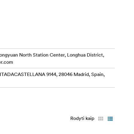
rongyuan North Station Center, Longhua District,
er.com
ADACASTELLANA 9144, 28046 Madrid, Spain,
ūs maitinimo
Rodyti kaip
eliu,
olygų šviesos