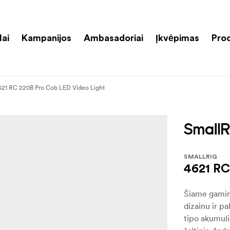
lai
Kampanijos
Ambasadoriai
Įkvėpimas
Pro
621 RC 220B Pro Cob LED Video Light
SMALLRIG
4621 RC
Šiame gamin
dizainu ir p
tipo akumulia