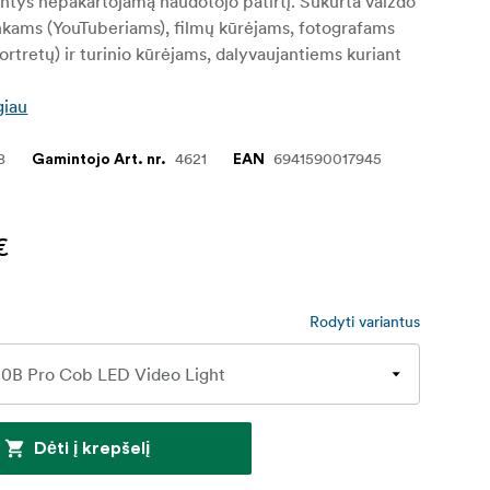
dantys nepakartojamą naudotojo patirtį. Sukurta vaizdo
inkams (YouTuberiams), filmų kūrėjams, fotografams
ortretų) ir turinio kūrėjams, dalyvaujantiems kuriant
giau
8
4621
6941590017945
Gamintojo Art. nr.
EAN
€
Rodyti variantus
Dėti į krepšelį