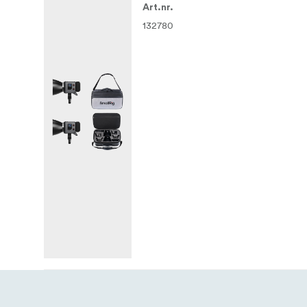
Art.nr.
1x maitinimo laidas (6 metrai)
132780
1x nešiojimo krepšys
1x naudojimo instrukcija