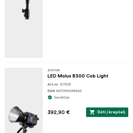
ZHIYUN
LED Molus B300 Cob Light
127838
Art.nr.
6970194088662
EAN
Sandėlyje
392,90 €
Dėti į krepšelį