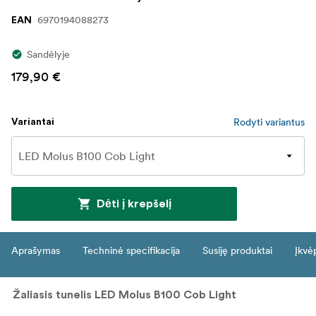
6970194088273
EAN
Sandėlyje
179,90 €
Rodyti variantus
Variantai
Dėti į krepšelį
Aprašymas
Techninė specifikacija
Susiję produktai
Įkvė
Žaliasis tunelis LED Molus B100 Cob Light