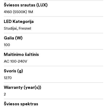
greitą apšvietimo reguliavimą, todėl jie yra idealus
Šviesos srautas (LUX)
pasirinkimas bet kokiai apšvietimo sistemai.
4160 (5500K) 1M
Kas yra dėžutėje:
LED Kategorija
Zhiyun B100 Light x1
Studijai, Fresnel
Standartinis "Bowens" tvirtinimo reflektorius x1
Galia (W)
100
Maitinimo kabelis (4,5 m) x1
Maitinimo šaltinis
Trumpasis pradžios vadovas x1
AC 100-240V
Svoris (g)
1270
Warranty (year(s))
2
Šviesos spektras