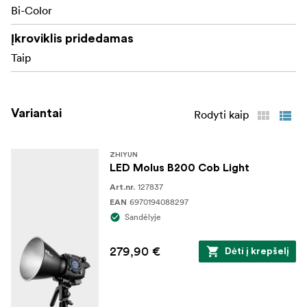
Bi-Color
Įkroviklis pridedamas
Taip
Variantai
Rodyti kaip
ZHIYUN
LED Molus B200 Cob Light
127837
Art.nr.
6970194088297
EAN
Sandėlyje
279,90 €
Dėti į krepšelį