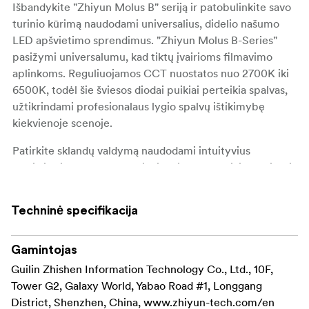
Išbandykite "Zhiyun Molus B" seriją ir patobulinkite savo
turinio kūrimą naudodami universalius, didelio našumo
LED apšvietimo sprendimus. "Zhiyun Molus B-Series"
pasižymi universalumu, kad tiktų įvairioms filmavimo
aplinkoms. Reguliuojamos CCT nuostatos nuo 2700K iki
6500K, todėl šie šviesos diodai puikiai perteikia spalvas,
užtikrindami profesionalaus lygio spalvų ištikimybę
kiekvienoje scenoje.
Patirkite sklandų valdymą naudodami intuityvius
valdiklius ir nustatymus, leidžiančius sklandžiai reguliuoti
0-100 % ryškumą ir spalvų temperatūrą. Kad būtų dar
patogiau, papildomu kompaktiniu valdikliu galima be
Techninė specifikacija
vargo keisti parametrus. Be to, naudodami "ZY Vega"
programėlę "ZY Vega APP" galite belaidžiu būdu valdyti
ir sinchronizuoti kelis "Zhiyun" įrenginius.
Gamintojas
Guilin Zhishen Information Technology Co., Ltd., 10F,
Kiekviename "Molus B" serijos šviesos diode integruotas
Tower G2, Galaxy World, Yabao Road #1, Longgang
vidinis maitinimo šaltinis, todėl nebereikia išorinių
District, Shenzhen, China, www.zhiyun-tech.com/en