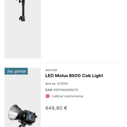
Jau greitai
ZHIYUN
LED Molus B500 Cob Light
127839
Art.nr.
6970194088679
EAN
Laikinai neprieinama
649,90 €