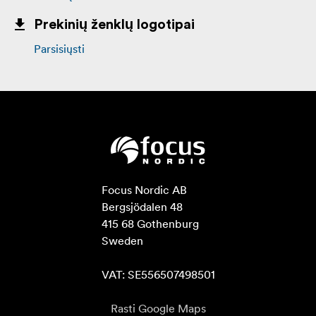
Prekinių ženklų logotipai
Parsisiųsti
Focus Nordic AB

Bergsjödalen 48

415 68 Gothenburg

Sweden

VAT: SE556507498501
Rasti Google Maps