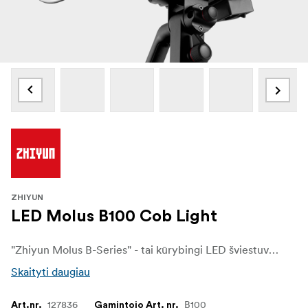
ZHIYUN
LED Molus B100 Cob Light
"Zhiyun Molus B-Series" - tai kūrybingi LED šviestuvai, skirti visų lygių turinio kūrėjams. Šioje serijoje, derinančioje išskirtinį našumą ir prieinamą kainą, siūlomi įvairūs kompaktiški LED modeliai, kurių išvesties lygis atitinka įvairius poreikius.
Skaityti daugiau
127836
B100
Art.nr.
Gamintojo Art. nr.