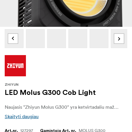
ZHIYUN
LED Molus G300 Cob Light
Naujasis "Zhiyun Molus G300" yra ketvirtadaliu mažesnis už tradicinius 300 W galios vaizdo žibintus, tačiau galingesnis. Jis pasižymi kompaktišku kvadratiniu dizainu ir yra tik 84 mm storio, todėl jį lengva supakuoti ir nešiotis keliaujant.
Skaityti daugiau
127297
MOLUS G300
Art.nr.
Gamintojo Art. nr.