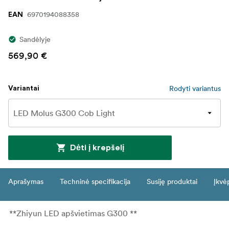
6970194088358
EAN
Sandėlyje
569,90 €
Rodyti variantus
Variantai
Dėti į krepšelį
Aprašymas
Techninė specifikacija
Susiję produktai
Įkvė
**Zhiyun LED apšvietimas G300 **