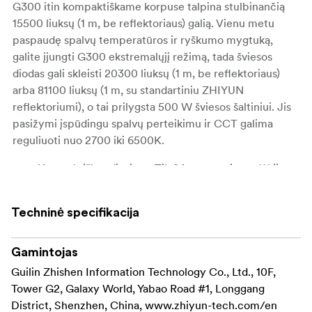
G300 itin kompaktiškame korpuse talpina stulbinančią
15500 liuksų (1 m, be reflektoriaus) galią. Vienu metu
paspaudę spalvų temperatūros ir ryškumo mygtuką,
galite įjungti G300 ekstremalųjį režimą, tada šviesos
diodas gali skleisti 20300 liuksų (1 m, be reflektoriaus)
arba 81100 liuksų (1 m, su standartiniu ZHIYUN
reflektoriumi), o tai prilygsta 500 W šviesos šaltiniui. Jis
pasižymi įspūdingu spalvų perteikimu ir CCT galima
reguliuoti nuo 2700 iki 6500K.
Kompaktiškas dizainas: Tik 84 mm storio, todėl jį
galima lengvai nešiotis ir fotografuoti keliaujant.
Galingas išėjimas: Įspūdingas 15500 liuksų 1 m
Techninė specifikacija
atstumu (be atšvaito), o naudojant "MAX Extreme"
režimą - iki 20300 liuksų (1 m, be atšvaito) arba
Gamintojas
81100 liuksų (1 m, su standartiniu ZHIYUN atšvaitu),
Guilin Zhishen Information Technology Co., Ltd., 10F,
t. y. prilygsta 500 W apšvietimui.
Tower G2, Galaxy World, Yabao Road #1, Longgang
District, Shenzhen, China, www.zhiyun-tech.com/en
Reguliuojama CCT: spalvų temperatūrą galima