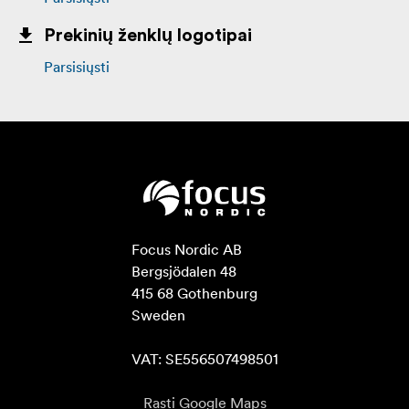
Prekinių ženklų logotipai
Parsisiųsti
Focus Nordic AB

Bergsjödalen 48

415 68 Gothenburg

Sweden

VAT: SE556507498501
Rasti Google Maps