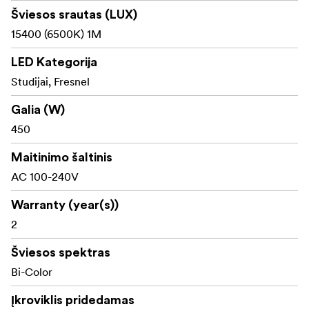
kompaktiškumu, aukštos kokybės komponentais ir
Šviesos srautas (LUX)
nepriekaištingu meistriškumu.
15400 (6500K) 1M
Kas yra dėžutėje
LED Kategorija
Studijai, Fresnel
"Zhiyun G300 Light" x1
Galia (W)
Standartinis reflektorius (Bowenso laikiklis) x1
450
Maitinimo adapteris x1
Maitinimo šaltinis
Maitinimo kabelis x1
AC 100-240V
Trumpasis pradžios vadovas x1
Warranty (year(s))
2
Šviesos spektras
Bi-Color
Įkroviklis pridedamas