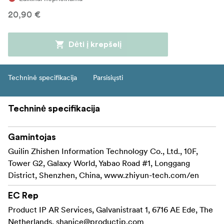
20,90 €
Dėti į krepšelį
Techninė specifikacija
Parsisiųsti
Techninė specifikacija
Gamintojas
Guilin Zhishen Information Technology Co., Ltd., 10F,
Tower G2, Galaxy World, Yabao Road #1, Longgang
District, Shenzhen, China, www.zhiyun-tech.com/en
EC Rep
Product IP AR Services, Galvanistraat 1, 6716 AE Ede, The
Netherlands,
shanice@productip.com