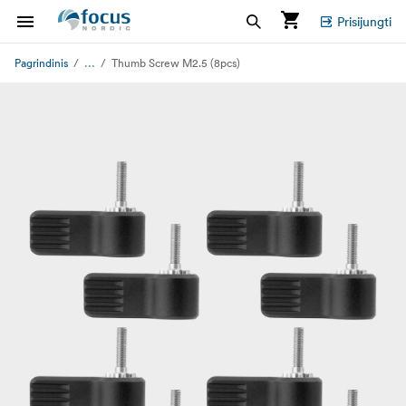
Prisijungti
...
Pagrindinis
Thumb Screw M2.5 (8pcs)