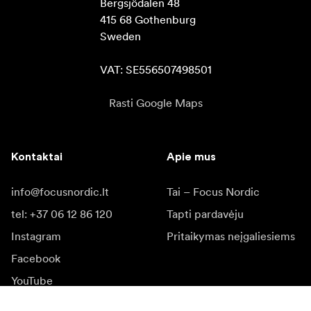
Bergsjödalen 48

415 68 Gothenburg

Sweden

VAT: SE556507498501
Rasti Google Maps
Kontaktai
Apie mus
info@focusnordic.lt
Tai – Focus Nordic
tel: +37 06 12 86 120
Tapti pardavėju
Instagram
Pritaikymas neįgaliesiems
Facebook
YouTube
LinkedIn