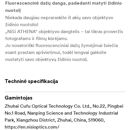
Fluorescencinė dažų danga, padedanti matyti židinio
nuotolį
Niekada daugiau nepraraskite iš akių savo objektyvo
židinio nuotolio!
„NiSi ATHENA“ objektyvo dangtelis – tai tikras proveržis
fotografams ir filmų kūrėjams.
Jo novatoriški fluorescenciniai dažų žymėjimai šviečia
esant prastam apšvietimui, todėl lengvai galėsite
nustatyti savo objektyvų židinio nuotolį.
Atsisveikinkite su klupinėjimu tamsoje ir praleistais
puikiais kadrais.
Nesvarbu, ar fotografuojate prastai apšviestoje studijoje,
Techninė specifikacija
ar po žvaigždėmis, šis objektyvo dangtelis užtikrina, kad
galėsite greitai paimti reikiamą objektyvą ir
Gamintojas
susikoncentruoti į kiekvienos akimirkos tikslią fiksaciją.
Zhuhai Cufu Optical Technology Co. Ltd., No.22, Pingbei
No.1 Road, Nanping Science and Technology Industrial
Aukščiausios kokybės aliuminio konstrukcija ir raižyta
Park, Xiangzhou District, Zhuhai, China, 519060,
rankena
https://en.nisioptics.com/
Nekompromisinė jūsų brangių objektyvų apsauga!