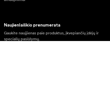
Naujienlaiškio prenumerata
Gaukite naujjienas paie produktus, įkvepiančių įdėjų ir
specialių pasiūlymų.
Privatus klientas
Perpardavėjas
Prisijungti
Apsilankykite kitoje vietinėje svetainėje