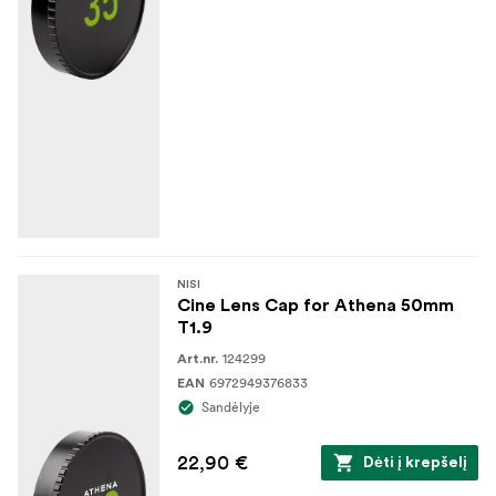
NISI
Cine Lens Cap for Athena 50mm
T1.9
124299
Art.nr.
6972949376833
EAN
Sandėlyje
22,90 €
Dėti į krepšelį