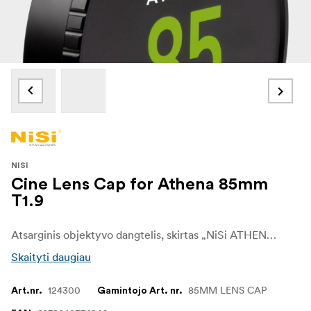
NISI
Cine Lens Cap for Athena 85mm
T1.9
Atsarginis objektyvo dangtelis, skirtas „NiSi ATHENA Cinema Prime“ objektyvams
Skaityti daugiau
124300
85MM LENS CAP
Art.nr.
Gamintojo Art. nr.