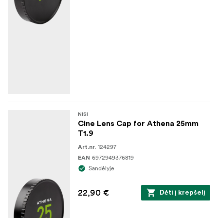
nepriekaištingą būklę.
Leiskite savo objektyvams išlikti puikios būklės,
pasirengusiems užtikrinti išskirtinį našumą, kai tik to
prireiks
NISI
Cine Lens Cap for Athena 25mm
T1.9
124297
Art.nr.
6972949376819
EAN
Sandėlyje
22,90 €
Dėti į krepšelį