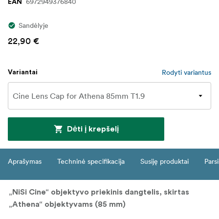
6972949376840
EAN
Sandėlyje
22,90 €
Rodyti variantus
Variantai
Dėti į krepšelį
Aprašymas
Techninė specifikacija
Susiję produktai
Parsi
„NiSi Cine“ objektyvo priekinis dangtelis, skirtas
„Athena“ objektyvams (85 mm)