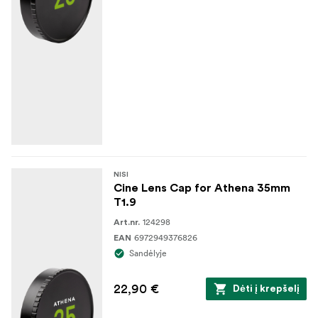
NISI
Cine Lens Cap for Athena 35mm
T1.9
124298
Art.nr.
6972949376826
EAN
Sandėlyje
22,90 €
Dėti į krepšelį