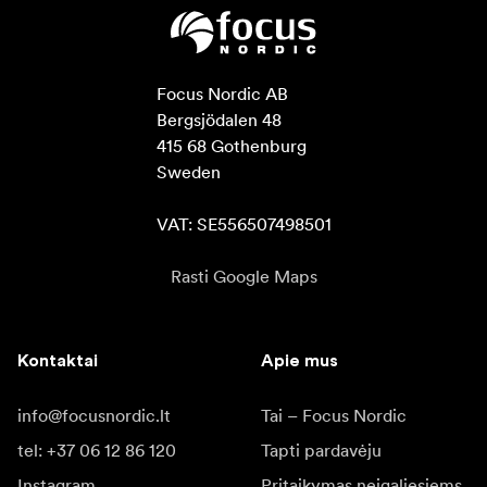
Focus Nordic AB

Bergsjödalen 48

415 68 Gothenburg

Sweden

VAT: SE556507498501
Rasti Google Maps
Kontaktai
Apie mus
info@focusnordic.lt
Tai – Focus Nordic
tel: +37 06 12 86 120
Tapti pardavėju
Instagram
Pritaikymas neįgaliesiems