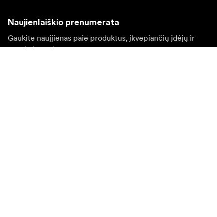
Naujienlaiškio prenumerata
Gaukite naujjienas paie produktus, įkvepiančių įdėjų ir
specialių pasiūlymų.
Privatus klientas
Perpardavėjas
Prisijungti
Apsilankykite kitoje vietinėje svetainėje