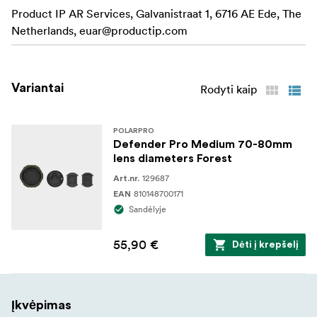
Product IP AR Services, Galvanistraat 1, 6716 AE Ede, The
1x CFExpress A įdėklas
Netherlands,
euar@productip.com
Variantai
Rodyti kaip
POLARPRO
Defender Pro Medium 70-80mm
lens diameters Forest
129687
Art.nr.
810148700171
EAN
Sandėlyje
55,90 €
Dėti į krepšelį
Įkvėpimas