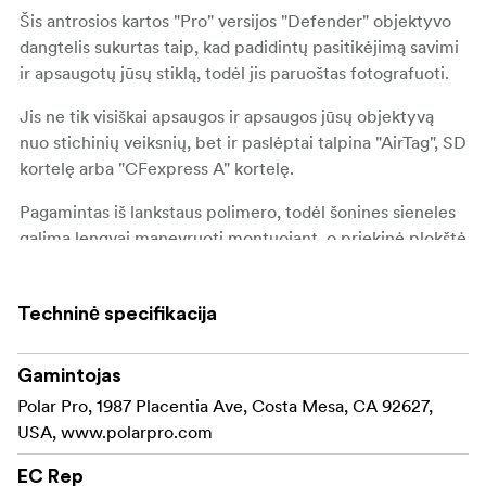
Šis antrosios kartos "Pro" versijos "Defender" objektyvo
dangtelis sukurtas taip, kad padidintų pasitikėjimą savimi
ir apsaugotų jūsų stiklą, todėl jis paruoštas fotografuoti.
Jis ne tik visiškai apsaugos ir apsaugos jūsų objektyvą
nuo stichinių veiksnių, bet ir paslėptai talpina "AirTag", SD
kortelę arba "CFexpress A" kortelę.
Pagamintas iš lankstaus polimero, todėl šonines sieneles
galima lengvai manevruoti montuojant, o priekinė plokštė
pagaminta iš standžios ir patvarios ABS plokštės, todėl
suteikia papildomą priekinės objektyvo dalies apsaugą,
Techninė specifikacija
saugumą ir ramybę. Galima įsigyti trijų skirtingų nuotykių
įkvėptų spalvų.
Gamintojas
Kas yra dėžutėje:
Polar Pro, 1987 Placentia Ave, Costa Mesa, CA 92627,
1x "Defender Pro" objektyvo dangtelis
USA, www.polarpro.com
1x "AirTag" įdėklas, 1x SD + "MicroSD" įdėklas
EC Rep