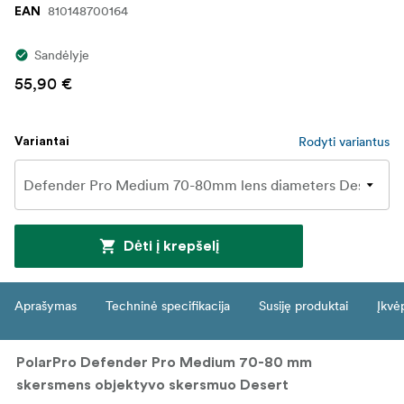
810148700164
EAN
Sandėlyje
55,90 €
Rodyti variantus
Variantai
Dėti į krepšelį
Aprašymas
Techninė specifikacija
Susiję produktai
Įkvė
PolarPro Defender Pro Medium 70-80 mm
skersmens objektyvo skersmuo Desert