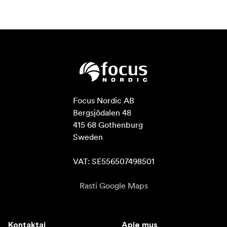
Focus Nordic AB

Bergsjödalen 48

415 68 Gothenburg

Sweden

VAT: SE556507498501
Rasti Google Maps
Kontaktai
Apie mus