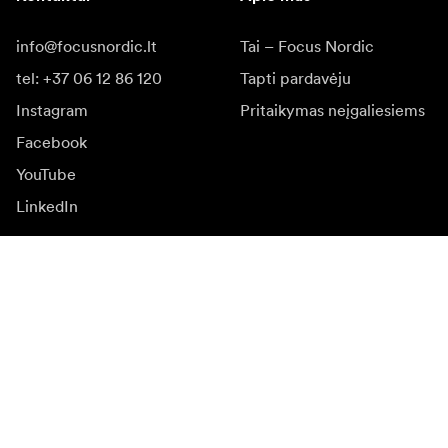
info@focusnordic.lt
Tai – Focus Nordic
tel: +37 06 12 86 120
Tapti pardavėju
Instagram
Pritaikymas neįgaliesiems
Facebook
YouTube
LinkedIn
Įkvėpimas
Ambasadoriai
Įkvėpimas & turinys
Kampanijos
Naujienos
Media bankas