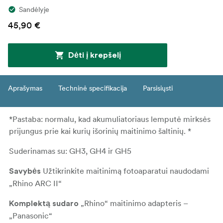
Sandėlyje
45,90 €
Dėti į krepšelį
Aprašymas
Techninė specifikacija
Parsisiųsti
*Pastaba: normalu, kad akumuliatoriaus lemputė mirksės
prijungus prie kai kurių išorinių maitinimo šaltinių. *
Suderinamas su: GH3, GH4 ir GH5
Užtikrinkite maitinimą fotoaparatui naudodami
Savybės
„Rhino ARC II“
„Rhino“ maitinimo adapteris –
Komplektą sudaro
„Panasonic“