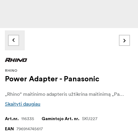
RHINO
Power Adapter - Panasonic
„Rhino“ maitinimo adapteris užtikrina maitinimą „Panasonic“ fotoaparatui, kai jis prijungtas prie „Rhino ARC II“ Tai suteikia galimybę filmuoti ir imti interviu arba fotografuoti laiko intervalais negalvojant apie įrangos įkrovimą. Jei filmuojate ilgą laiką, tiesiog turite įkrauti tik vieną įrangos komponentą: „Rhino ARC II“
Skaityti daugiau
116335
SKU227
Art.nr.
Gamintojo Art. nr.
796914745617
EAN