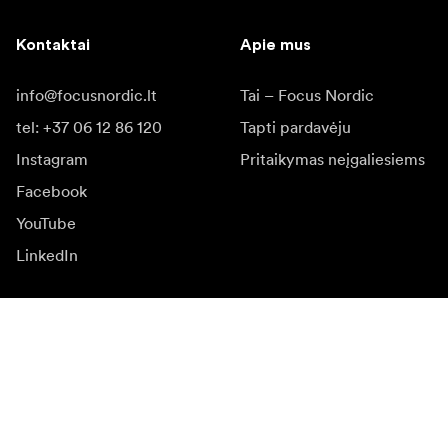
Kontaktai
Apie mus
info@focusnordic.lt
Tai – Focus Nordic
tel: +37 06 12 86 120
Tapti pardavėju
Instagram
Pritaikymas neįgaliesiems
Facebook
YouTube
LinkedIn
Įkvėpimas
Ambasadoriai
Įkvėpimas & turinys
Kampanijos