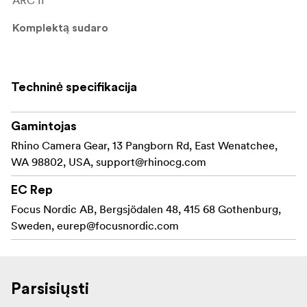
ARC II“
Komplektą sudaro
„Rhino“ maitinimo adapteris – „Sony“
Techninė specifikacija
Gamintojas
Rhino Camera Gear, 13 Pangborn Rd, East Wenatchee,
WA 98802, USA,
support@rhinocg.com
EC Rep
Focus Nordic AB, Bergsjödalen 48, 415 68 Gothenburg,
Sweden,
eurep@focusnordic.com
Parsisiųsti