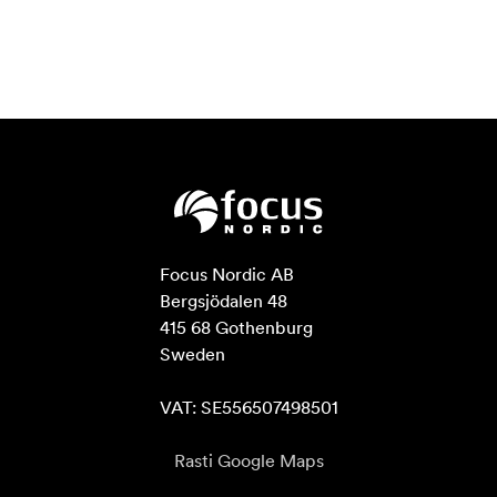
Focus Nordic AB

Bergsjödalen 48

415 68 Gothenburg

Sweden

VAT: SE556507498501
Rasti Google Maps