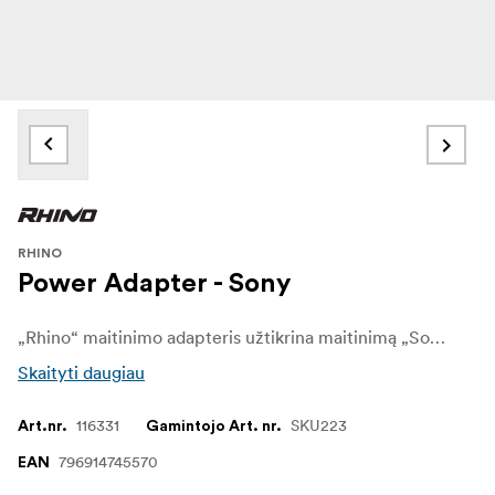
RHINO
Power Adapter - Sony
„Rhino“ maitinimo adapteris užtikrina maitinimą „Sony“ fotoaparatui, kai jis prijungtas prie „Rhino ARC II“ Tai suteikia galimybę filmuoti ir imti interviu arba fotografuoti laiko intervalais negalvojant apie įrangos įkrovimą. Jei filmuojate ilgą laiką, tiesiog turite įkrauti tik vieną įrangos komponentą: „Rhino ARC II“
Skaityti daugiau
116331
SKU223
Art.nr.
Gamintojo Art. nr.
796914745570
EAN