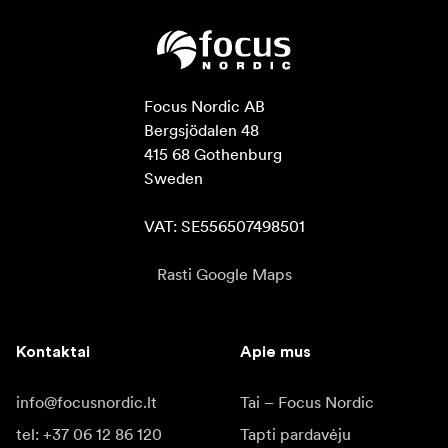
Focus Nordic AB

Bergsjödalen 48

415 68 Gothenburg

Sweden

VAT: SE556507498501
Rasti Google Maps
Kontaktai
Apie mus
info@focusnordic.lt
Tai – Focus Nordic
tel: +37 06 12 86 120
Tapti pardavėju