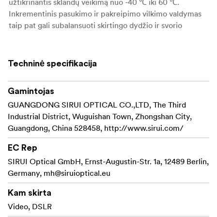
užtikrinantis sklandų veikimą nuo -40 ℃ iki 60 ℃.
Inkrementinis pasukimo ir pakreipimo vilkimo valdymas
taip pat gali subalansuoti skirtingo dydžio ir svorio
kameras.
7 pakopų atsvara gali subalansuoti skirtingą kameros svorį
Techninė specifikacija
nuo 4 kg iki 15 kg, todėl ji yra universali ir lanksti.
Naudojant skirtingo svorio įrangą, bepakopio pasukimo ir
Gamintojas
pakreipimo vilkimo valdiklis leidžia saugiai užfiksuoti
GUANGDONG SIRUI OPTICAL CO.,LTD, The Third
galvutę bet kurioje padėtyje.
Industrial District, Wuguishan Town, Zhongshan City,
Taip pat galite lanksčiai reguliuoti padėtį, kai pridedate
Guangdong, China 528458, http://www.sirui.com/
arba mažinate priedus.
Be to, galvos kampą su sunkia įranga galima lengvai
EC Rep
reguliuoti.
SIRUI Optical GmbH, Ernst-Augustin-Str. 1a, 12489 Berlin,
Germany,
mh@siruioptical.eu
Vietoj tradicinio įterpimo būdo SVH15 galvutėje sukurtas
, o tai reiškia, kad įrangą iš vienos pusės
šoninis įkrovimas
Kam skirta
galite įdėti ir lengvai, ir greitai.
Video, DSLR
Net ir su sunkia įranga jis taip pat puikiai veikia.