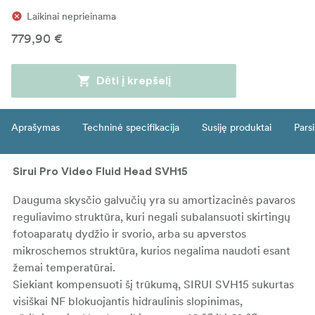
Laikinai neprieinama
779,90 €
Dėti į krepšelį
Aprašymas
Techninė specifikacija
Susiję produktai
Parsi
Sirui Pro Video Fluid Head SVH15
Dauguma skysčio galvučių yra su amortizacinės pavaros
reguliavimo struktūra, kuri negali subalansuoti skirtingų
fotoaparatų dydžio ir svorio, arba su apverstos
mikroschemos struktūra, kurios negalima naudoti esant
žemai temperatūrai.
Siekiant kompensuoti šį trūkumą, SIRUI SVH15 sukurtas
visiškai NF blokuojantis hidraulinis slopinimas,