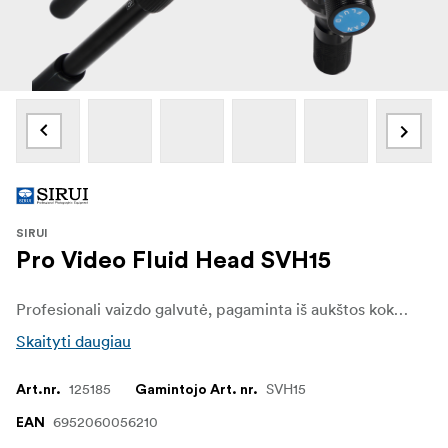
SIRUI
Pro Video Fluid Head SVH15
Profesionali vaizdo galvutė, pagaminta iš aukštos kokybės aliuminio lydinio. Visiškai NF blokuojanti hidraulinė amortizacija sukurta taip, kad užtikrintų sklandų veikimą nuo -40 ℃ iki 60 ℃. 7 pakopų atsvara ir bepakopis pasukimo ir pakreipimo vilkimo valdymo reguliavimas gali subalansuoti skirtingo dydžio ir svorio kameras, todėl valdymas yra idealus ir patogus.
Skaityti daugiau
125185
SVH15
Art.nr.
Gamintojo Art. nr.
6952060056210
EAN