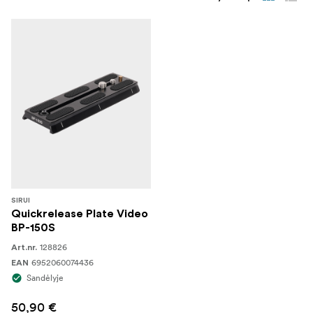
SIRUI
Quickrelease Plate Video
BP-150S
128826
Art.nr.
6952060074436
EAN
Sandėlyje
50,90 €