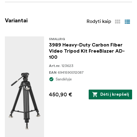
Variantai
Rodyti kaip
SMALLRIG
3989 Heavy-Duty Carbon Fiber
Video Tripod Kit FreeBlazer AD-
100
123623
Art.nr.
6941590012087
EAN
Sandėlyje
450,90 €
Dėti į krepšelį