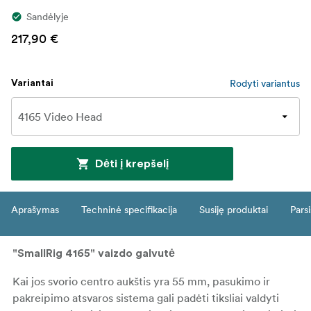
Sandėlyje
217,90 €
Rodyti variantus
Variantai
Dėti į krepšelį
Aprašymas
Techninė specifikacija
Susiję produktai
Parsi
"SmallRig 4165" vaizdo galvutė
Kai jos svorio centro aukštis yra 55 mm, pasukimo ir
pakreipimo atsvaros sistema gali padėti tiksliai valdyti