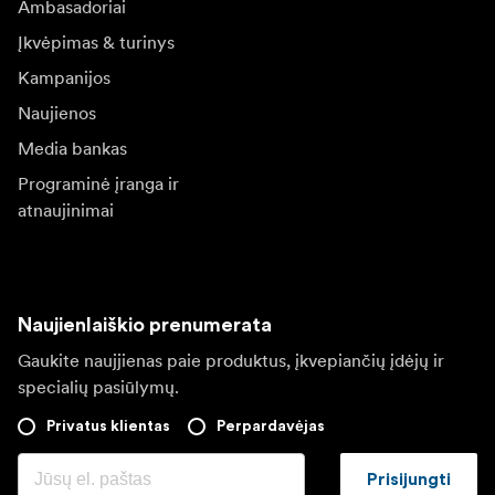
Ambasadoriai
Įkvėpimas & turinys
Kampanijos
Naujienos
Media bankas
Programinė įranga ir
atnaujinimai
Naujienlaiškio prenumerata
Gaukite naujjienas paie produktus, įkvepiančių įdėjų ir
specialių pasiūlymų.
Privatus klientas
Perpardavėjas
Prisijungti