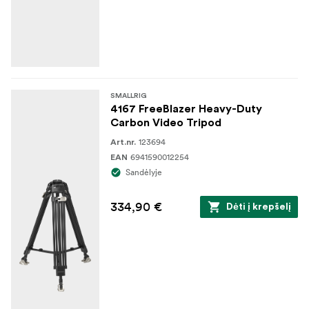
SMALLRIG
4167 FreeBlazer Heavy-Duty
Carbon Video Tripod
123694
Art.nr.
6941590012254
EAN
Sandėlyje
334,90 €
Dėti į krepšelį