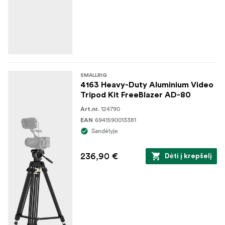
SMALLRIG
4163 Heavy-Duty Aluminium Video
Tripod Kit FreeBlazer AD-80
124790
Art.nr.
6941590013381
EAN
Sandėlyje
236,90 €
Dėti į krepšelį