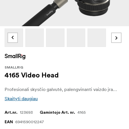
SMALLRIG
4165 Video Head
Profesionali skysčio galvutė, palengvinanti vaizdo įrašų filmavimą. Vaizdo galvutė su reguliuojama bepakopės amortizacijos sistema leidžia sklandžiai pasukti fotoaparatą įvairiu norimu greičiu.
Skaityti daugiau
123693
4165
Art.nr.
Gamintojo Art. nr.
6941590012247
EAN