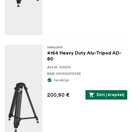
SMALLRIG
4164 Heavy Duty Alu-Tripod AD-
80
124826
Art.nr.
6941590013398
EAN
Sandėlyje
200,90 €
Dėti į krepšelį