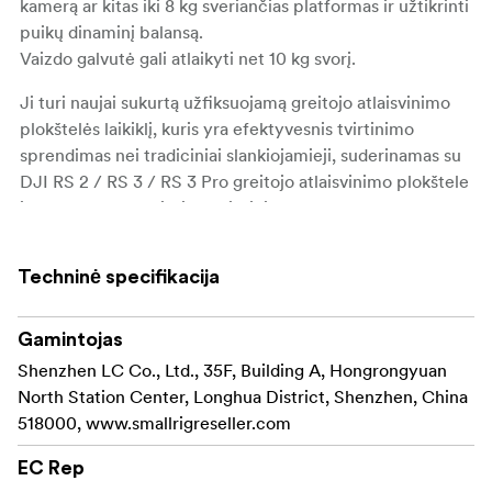
kamerą ar kitas iki 8 kg sveriančias platformas ir užtikrinti
puikų dinaminį balansą.
Vaizdo galvutė gali atlaikyti net 10 kg svorį.
Ji turi naujai sukurtą užfiksuojamą greitojo atlaisvinimo
plokštelės laikiklį, kuris yra efektyvesnis tvirtinimo
sprendimas nei tradiciniai slankiojamieji, suderinamas su
DJI RS 2 / RS 3 / RS 3 Pro greitojo atlaisvinimo plokštele
ir "Manfrotto" greitojo atlaisvinimo plokštele, kad būtų
galima laisvai perjungti filmavimą naudojant stabilizatorių
ir trikojį.
Techninė specifikacija
Yra nuimama teleskopinė rankena, kad būtų patogu
laikyti ir valdyti, be to, ji tinka ir kairiarankiams, ir
Gamintojas
dešiniarankiams naudotojams.
Shenzhen LC Co., Ltd., 35F, Building A, Hongrongyuan
North Station Center, Longhua District, Shenzhen, China
Vaizdo galvutėje taip pat yra viena 1/4"-20 srieginė skylė,
518000, www.smallrigreseller.com
skirta magiškajai rankenai ir kitiems priedams pritvirtinti,
ir įmontuotas veržliaraktis, padedantis sumontuoti ir
EC Rep
atlaisvinti kamerą.