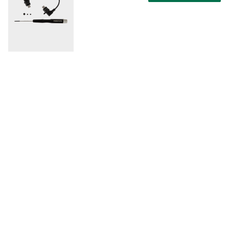
TRANSCEND
Body Camera Accessory Kit I for
DrivePro Body 10B
135677
Art.nr.
0760557850618
EAN
Laikinai neprieinama
18,90 €