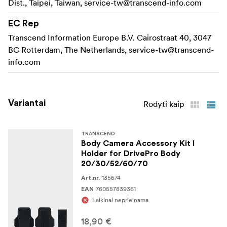
Dist., Taipei, Taiwan,
service-tw@transcend-info.com
EC Rep
Transcend Information Europe B.V. Cairostraat 40, 3047
BC Rotterdam, The Netherlands,
service-tw@transcend-
info.com
Variantai
Rodyti kaip
TRANSCEND
Body Camera Accessory Kit I
Holder for DrivePro Body
20/30/52/60/70
135674
Art.nr.
760557839361
EAN
Laikinai neprieinama
18,90 €