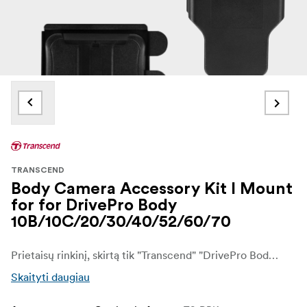
TRANSCEND
Body Camera Accessory Kit I Mount
for for DrivePro Body
10B/10C/20/30/40/52/60/70
Prietaisų rinkinį, skirtą tik "Transcend" "DrivePro Body" serijai, sudaro magnetinio tvirtinimo rinkinys, MOLLE laikiklis ir fotoaparato laikiklis.
Skaityti daugiau