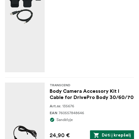
TRANSCEND
Body Camera Accessory Kit I
Cable for DrivePro Body 30/60/70
135676
Art.nr.
760557848646
EAN
Sandėlyje
24,90 €
Dėti į krepšelį