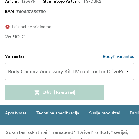
135675
TS-DBK2
Art.nr.
Gamintojo Art. nr.
760557839750
EAN
Laikinai neprieinama
25,90 €
Rodyti variantus
Variantai
Dėti į krepšelį
Aprašymas
Techninė specifikacija
Susiję produktai
Parsi
Sukurtas išskirtinai "Transcend" "DrivePro Body" serijai,