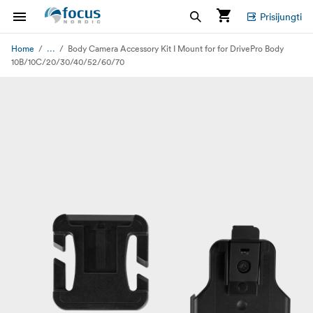
Prisijungti
...
Home
Body Camera Accessory Kit I Mount for for DrivePro Body
10B/10C/20/30/40/52/60/70