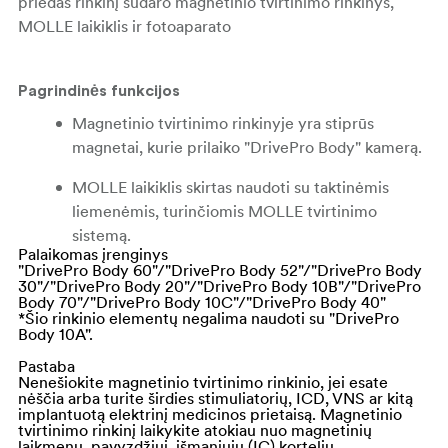
priedas rinkinį sudaro magnetinio tvirtinimo rinkinys,
MOLLE laikiklis ir fotoaparato
Pagrindinės funkcijos
Magnetinio tvirtinimo rinkinyje yra stiprūs
magnetai, kurie prilaiko "DrivePro Body" kamerą.
MOLLE laikiklis skirtas naudoti su taktinėmis
liemenėmis, turinčiomis MOLLE tvirtinimo
sistemą.
Palaikomas įrenginys
"DrivePro Body 60"/"DrivePro Body 52"/"DrivePro Body
Kėbulo kamerą laikantį laikiklį galima surinkti su
30"/"DrivePro Body 20"/"DrivePro Body 10B"/"DrivePro
magnetiniu laikikliu arba MOLLE laikikliu.
Body 70"/"DrivePro Body 10C"/"DrivePro Body 40"
*Šio rinkinio elementų negalima naudoti su "DrivePro
Body 10A".
Pastaba
Nenešiokite magnetinio tvirtinimo rinkinio, jei esate
nėščia arba turite širdies stimuliatorių, ICD, VNS ar kitą
implantuotą elektrinį medicinos prietaisą. Magnetinio
tvirtinimo rinkinį laikykite atokiau nuo magnetinių
laikmenų, pavyzdžiui, išmaniųjų (IC) kortelių.