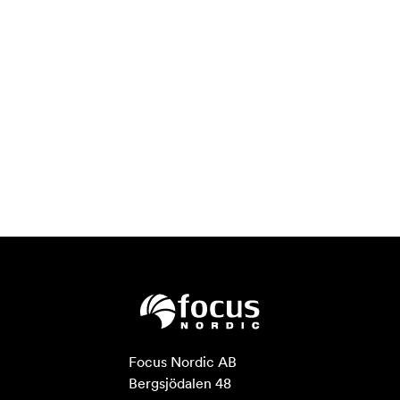
Focus Nordic AB

Bergsjödalen 48
