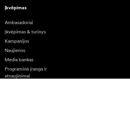
Įkvėpimas
Ambasadoriai
Įkvėpimas & turinys
Kampanijos
Naujienos
Media bankas
Programinė įranga ir
atnaujinimai
Naujienlaiškio prenumerata
Gaukite naujjienas paie produktus, įkvepiančių įdėjų ir
specialių pasiūlymų.