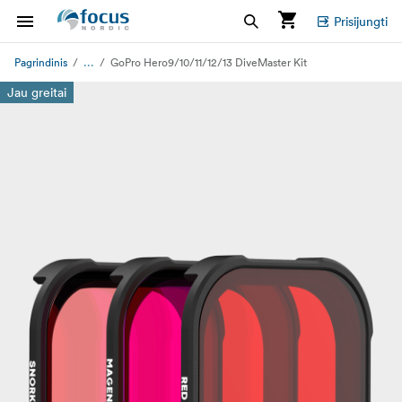
Prisijungti
...
Pagrindinis
GoPro Hero9/10/11/12/13 DiveMaster Kit
Jau greitai