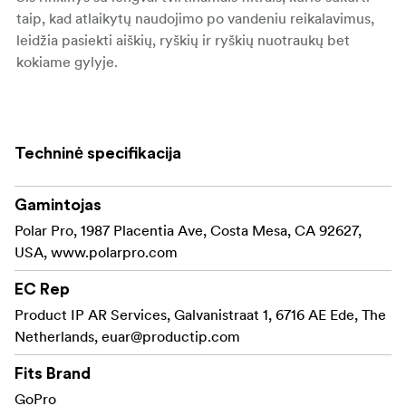
taip, kad atlaikytų naudojimo po vandeniu reikalavimus,
leidžia pasiekti aiškių, ryškių ir ryškių nuotraukų bet
kokiame gylyje.
Pagrindinės savybės ir privalumai:
Į komplektą įeina
Trys pagrindiniai filtrai:
Techninė specifikacija
raudonasis filtras tropiniams mėlyniesiems
vandenims, purpurinis filtras žaliesiems vandenims
ir šniokščiantis filtras sekliems, skaidriems
Gamintojas
vandenims, užtikrinantis ryškias, tikroviškas spalvas
Polar Pro, 1987 Placentia Ave, Costa Mesa, CA 92627,
įvairiuose gyliuose.
USA, www.polarpro.com
Filtrai yra lengvai
Skubiai keičiama sistema:
EC Rep
pritvirtinami ir nuimami naudojant paprastą
Product IP AR Services, Galvanistraat 1, 6716 AE Ede, The
stumdomą konstrukciją, todėl galite greitai pakeisti
Netherlands,
euar@productip.com
filtrus ir prisitaikyti prie kintančių vandens sąlygų.
Fits Brand
Kiekvienas filtras
Didelės kokybės optinis stiklas:
GoPro
pagamintas iš aukščiausios kokybės optinio stiklo su