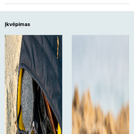
daugiasluoksniu padengimu, todėl vaizdai yra
krištolo skaidrumo ir išlaiko aštrumą net ir
sudėtingoje povandeninėje aplinkoje.
Įkvėpimas
Sukurtas iš tvirtų,
Tvirta, tvirta konstrukcija:
korozijai atsparių medžiagų, kad atlaikytų gilaus
nardymo ir ilgo naudojimo sūraus vandens aplinkoje
spaudimą.
Į rinkinį įeina specialiai
Apsauginis dėklas:
pritaikytas apsauginis dėklas, kad nenaudojami filtrai
būtų apsaugoti nuo įbrėžimų ir smūgių, o įrankius
būtų lengva transportuoti ir tvarkyti.
Nesvarbu, ar
Perfektas įvairiuose gyliuose:
nardote netoli paviršiaus, ar nardote giliau,
"DiveMaster" rinkinys užtikrina optimalų filtravimą
kiekvienoje aplinkoje, todėl "GoPro" filmuotoje
medžiagoje užfiksuotas povandeninio pasaulio