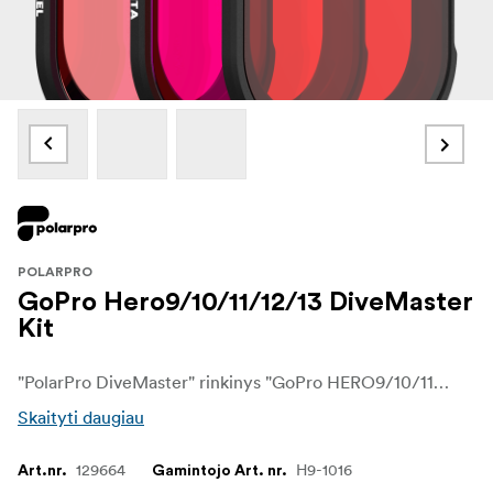
POLARPRO
GoPro Hero9/10/11/12/13 DiveMaster
Kit
"PolarPro DiveMaster" rinkinys "GoPro HERO9/10/11/12/13" - tai geriausias povandeninių filtrų sprendimas, skirtas užfiksuoti ryškius, aukštos kokybės vaizdus po paviršiumi. Šiame rinkinyje, sukurtame specialiai giliavandeniams nuotykiams, rasite daugybę svarbiausių filtrų, kurie pagerina spalvų tikslumą ir aiškumą įvairiomis povandeninėmis sąlygomis. Nesvarbu, ar nardote sekliuose vandenyse, ar neriate į mėlynąją gelmę, "DiveMaster" rinkinys užtikrina, kad kiekvienas kadras būtų tobulai eksponuotas ir turtingas detalių.
Skaityti daugiau
129664
H9-1016
Art.nr.
Gamintojo Art. nr.