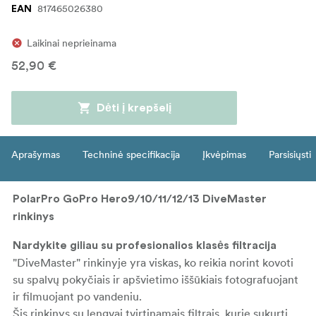
817465026380
EAN
Laikinai neprieinama
52,90 €
Dėti į krepšelį
Aprašymas
Techninė specifikacija
Įkvėpimas
Parsisiųsti
PolarPro GoPro Hero9/10/11/12/13 DiveMaster
rinkinys
Nardykite giliau su profesionalios klasės filtracija
"DiveMaster" rinkinyje yra viskas, ko reikia norint kovoti
su spalvų pokyčiais ir apšvietimo iššūkiais fotografuojant
ir filmuojant po vandeniu.
Šis rinkinys su lengvai tvirtinamais filtrais, kurie sukurti