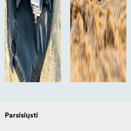
1x dėklas
1x mikropluošto valymo šluostė
Parsisiųsti