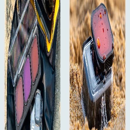
grožis ir ryškumas.
Naudodami "PolarPro DiveMaster Kit" rinkinį "GoPro
HERO9/10/11/12/13" galite išryškinti ryškias spalvas ir
aštrias detales, kurios dažnai prarandamos po vandeniu.
Su šiuo išsamiu rinkiniu lengva užfiksuoti nuostabius
povandeninius kadrus, nesvarbu, ar tyrinėjate tropinius
rifus, dumblių miškus, ar krištolo skaidrumo seklumas.
Drąsiai nerkite į vandenį ir kurkite nepamirštamus
prisiminimus su profesionalios kokybės rezultatais.
:
Kas yra dėžutėje
1x nardymo filtras
1x raudonas filtras
1x purpurinis filtras