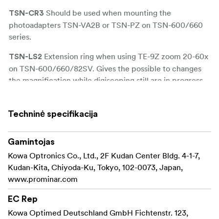
Should be used when mounting the
TSN-CR3
photoadapters TSN-VA2B or TSN-PZ on TSN-600/660
series.
Extension ring when using TE-9Z zoom 20-60x
TSN-LS2
on TSN-600/660/82SV. Gives the possible to changes
the magnification while digiscoping still are in progress.
Techninė specifikacija
Gamintojas
Kowa Optronics Co., Ltd., 2F Kudan Center Bldg. 4-1-7,
Kudan-Kita, Chiyoda-Ku, Tokyo, 102-0073, Japan,
www.prominar.com
EC Rep
Kowa Optimed Deutschland GmbH Fichtenstr. 123,