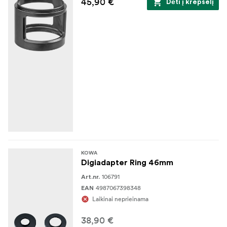
45,90 €
Dėti į krepšelį
KOWA
Digiadapter Ring 46mm
106791
Art.nr.
4987067398348
EAN
Laikinai neprieinama
38,90 €