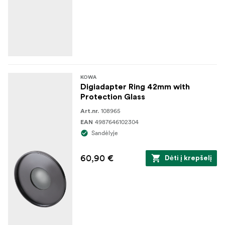
KOWA
Digiadapter Ring 42mm with
Protection Glass
108965
Art.nr.
4987646102304
EAN
Sandėlyje
60,90 €
Dėti į krepšelį