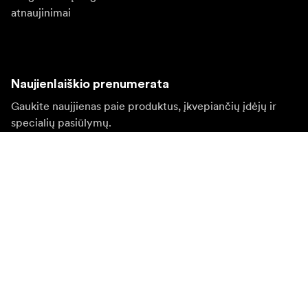
atnaujinimai
Naujienlaiškio prenumerata
Gaukite naujjienas paie produktus, įkvepiančių įdėjų ir
specialių pasiūlymų.
Privatus klientas
Perpardavėjas
Prisijungti
Apsilankykite kitoje vietinėje svetainėje