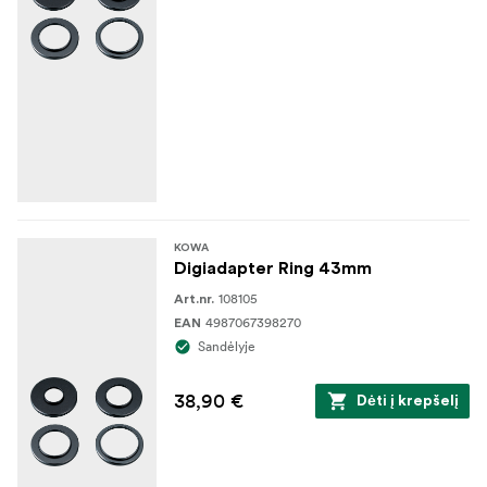
KOWA
Digiadapter Ring 43mm
108105
Art.nr.
4987067398270
EAN
Sandėlyje
38,90 €
Dėti į krepšelį