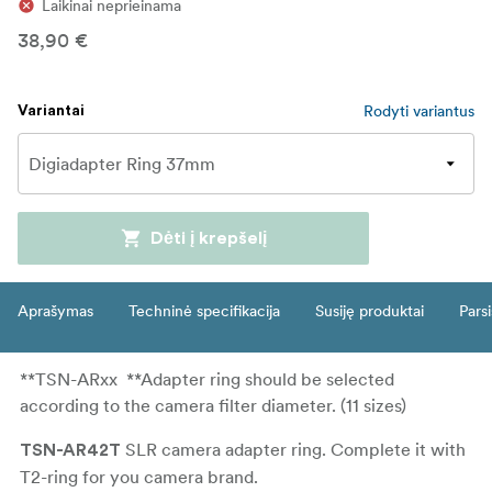
Laikinai neprieinama
38,90 €
Rodyti variantus
Variantai
Dėti į krepšelį
Aprašymas
Techninė specifikacija
Susiję produktai
Parsi
**TSN-ARxx **Adapter ring should be selected
according to the camera filter diameter. (11 sizes)
SLR camera adapter ring. Complete it with
TSN-AR42T
T2-ring for you camera brand.