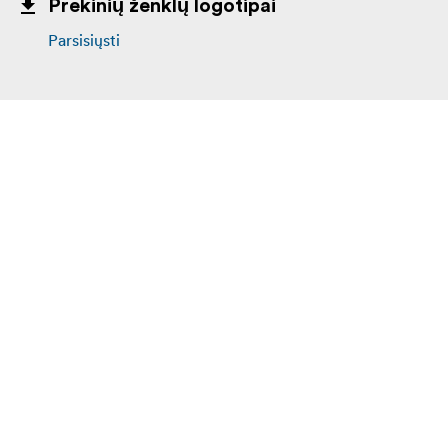
Prekinių ženklų logotipai
Parsisiųsti