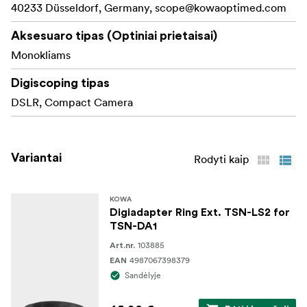
40233 Düsseldorf, Germany,
scope@kowaoptimed.com
Aksesuaro tipas (Optiniai prietaisai)
Monokliams
Digiscoping tipas
DSLR, Compact Camera
Variantai
Rodyti kaip
KOWA
Digiadapter Ring Ext. TSN-LS2 for
TSN-DA1
103885
Art.nr.
4987067398379
EAN
Sandėlyje