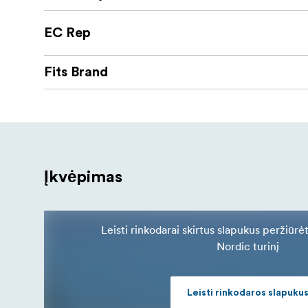
EC Rep
Fits Brand
Įkvėpimas
Leisti rinkodarai skirtus slapukus peržiūrė
Nordic turinį
Leisti rinkodaros slapuku