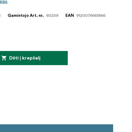
giau
1
60259
9120076661866
Gamintojo Art. nr.
EAN
Dėti į krepšelį