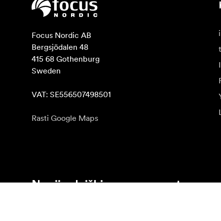
Focus Nordic AB

Bergsjödalen 48

415 68 Gothenburg

Sweden

VAT: SE556507498501
Rasti Google Maps
Naujienlaiškio prenumerata
Gaukite naujjienas paie produktus, įkvepiančių įdėjų i
Privatus klientas
Perpardavėjas