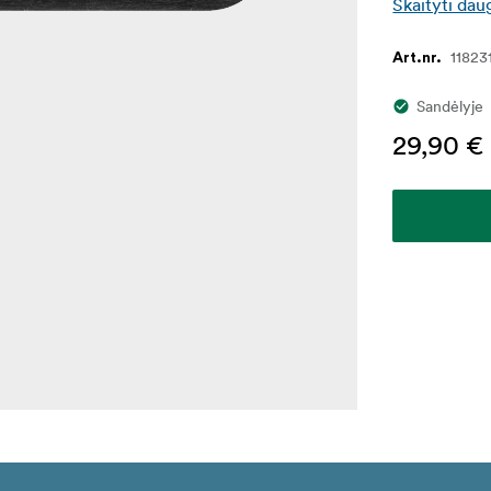
Skaityti dau
11823
Art.nr.
Sandėlyje
29,90 €