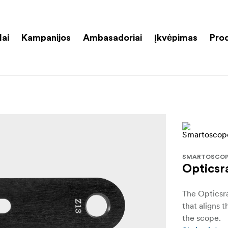
lai
Kampanijos
Ambasadoriai
Įkvėpimas
Pro
SMARTOSCO
Opticsra
The Opticsra
that aligns 
the scope.