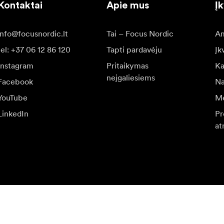
Kontaktai
Apie mus
Į
info@focusnordic.lt
Tai – Focus Nordic
Am
tel: +37 06 12 86 120
Tapti pardavėju
Įk
Instagram
Pritaikymas
Ka
neįgaliesiems
Facebook
Na
YouTube
Me
LinkedIn
Pr
at
r specialių pasiūlymų.