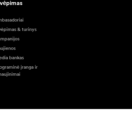
kvėpimas
basadoriai
vėpimas & turinys
mpanijos
ujienos
dia bankas
ograminė įranga ir
naujinimai