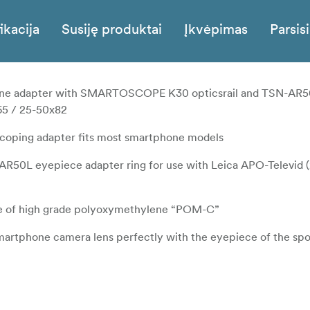
ikacija
Susiję produktai
Įkvėpimas
Parsisi
e adapter with SMARTOSCOPE K30 opticsrail and TSN-AR5
x65 / 25-50x82
iscoping adapter fits most smartphone models
AR50L eyepiece adapter ring for use with Leica APO-Televid 
 of high grade polyoxymethylene “POM-C”
smartphone camera lens perfectly with the eyepiece of the sp
ll and large smartphones even with a hard case fitted