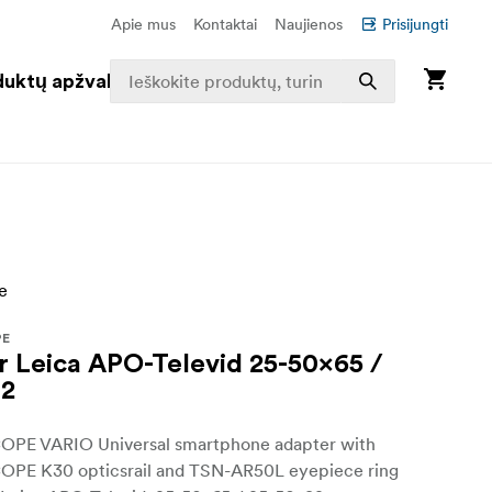
Apie mus
Kontaktai
Naujienos
Prisijungti
duktų apžvalga
PE
or Leica APO-Televid 25-50x65 /
82
E VARIO Universal smartphone adapter with
E K30 opticsrail and TSN-AR50L eyepiece ring