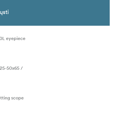
ųsti
0L eyepiece
(25-50x65 /
otting scope