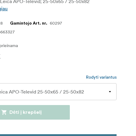
h Leica APO-Televid; 25-50x65 / 25-50x82
giau
08
60297
Gamintojo Art. nr.
6663327
eprieinama
€
Rodyti variantus
Dėti į krepšelį