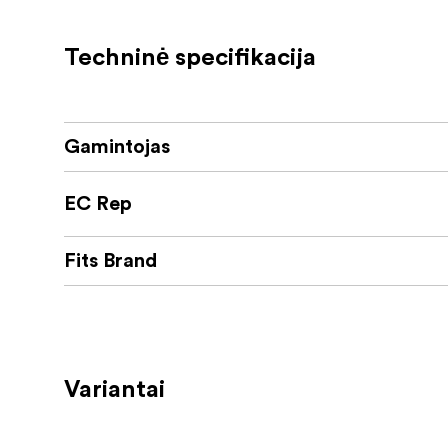
Anti-slip and anti-friction design
Scratch free fitting
Techninė specifikacija
Designed and manufactured in Austria
Gamintojas
EC Rep
Fits Brand
Variantai