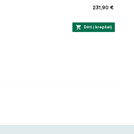
231,90 €
Dėti į krepšelį