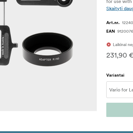
for use wit
Skaityti dau
1224
Art.nr.
912007
EAN
Laikinai n
231,90 
Variantai