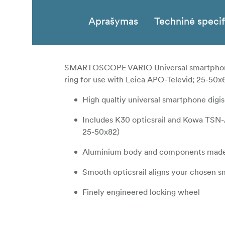
Aprašymas
Techninė specif
SMARTOSCOPE VARIO Universal smartphon
ring for use with Leica APO-Televid; 25-50
High qualtiy universal smartphone dig
Includes K30 opticsrail and Kowa TSN-
25-50x82)
Aluminium body and components made
Smooth opticsrail aligns your chosen 
Finely engineered locking wheel
Adjustable phone clamp to fit both sma