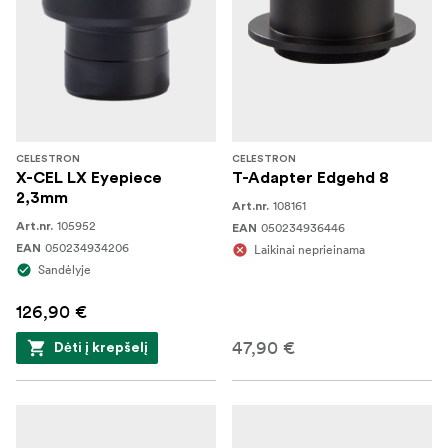
CELESTRON
CELESTRON
X-CEL LX Eyepiece
T-Adapter Edgehd 8
2,3mm
108161
Art.nr.
105952
Art.nr.
050234936446
EAN
050234934206
EAN
Laikinai neprieinama
Sandėlyje
126,90 €
47,90 €
Dėti į krepšelį