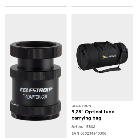
CELESTRON
9,25" Optical tube
carrying bag
115802
Art.nr.
050234940306
EAN