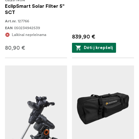
CELESTRON
EclipSmart Solar Filter 5"
SCT
127766
Art.nr.
050234942539
EAN
Laikinai neprieinama
839,90 €
80,90 €
Dėti į krepšelį