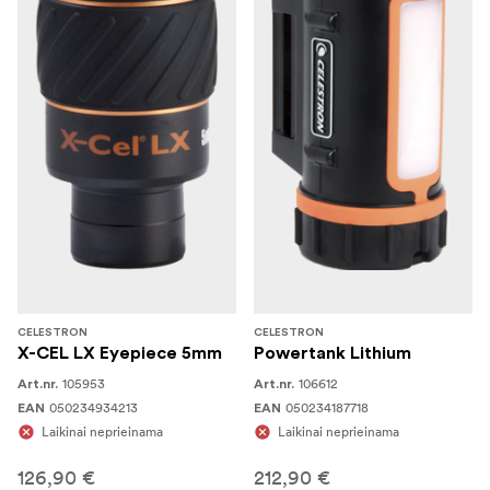
CELESTRON
CELESTRON
X-CEL LX Eyepiece 5mm
Powertank Lithium
105953
106612
Art.nr.
Art.nr.
050234934213
050234187718
EAN
EAN
Laikinai neprieinama
Laikinai neprieinama
126,90 €
212,90 €