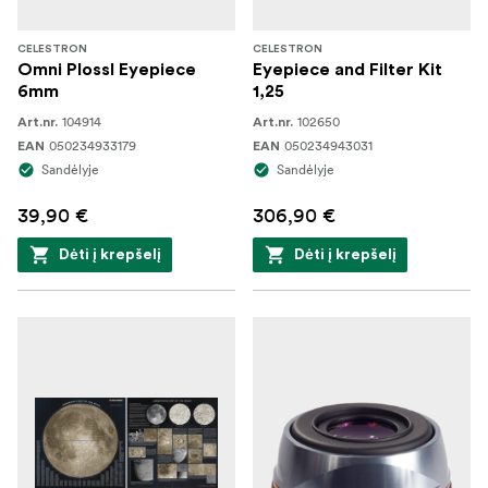
CELESTRON
CELESTRON
Omni Plossl Eyepiece
Eyepiece and Filter Kit
6mm
1,25
104914
102650
Art.nr.
Art.nr.
050234933179
050234943031
EAN
EAN
Sandėlyje
Sandėlyje
39,90 €
306,90 €
Dėti į krepšelį
Dėti į krepšelį