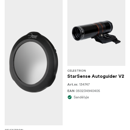
CELESTRON
StarSense Autoguider V2
134747
Art.nr.
050234940405
EAN
Sandėlyje