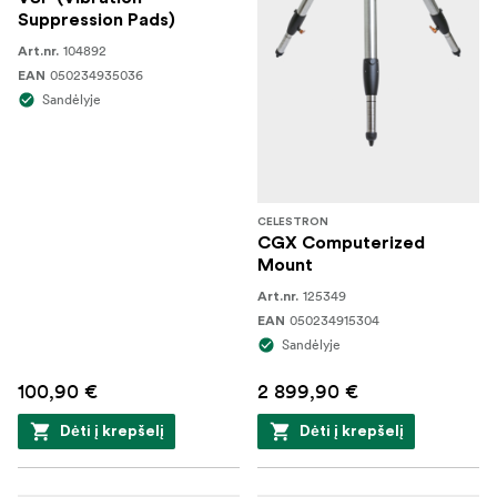
Suppression Pads)
104892
Art.nr.
050234935036
EAN
Sandėlyje
CELESTRON
CGX Computerized
Mount
125349
Art.nr.
050234915304
EAN
Sandėlyje
100,90 €
2 899,90 €
Dėti į krepšelį
Dėti į krepšelį