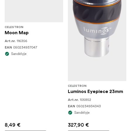
CELESTRON
Moon Map
116356
Art.nr.
050234937047
EAN
Sandėlyje
CELESTRON
Luminos Eyepiece 23mm
105852
Art.nr.
050234934343
EAN
Sandėlyje
8,49 €
327,90 €