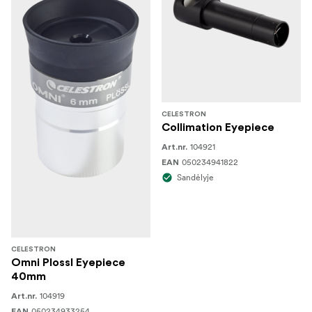
CELESTRON
Collimation Eyepiece
104921
Art.nr.
050234941822
EAN
Sandėlyje
CELESTRON
Omni Plossl Eyepiece
40mm
104919
Art.nr.
050234933254
EAN