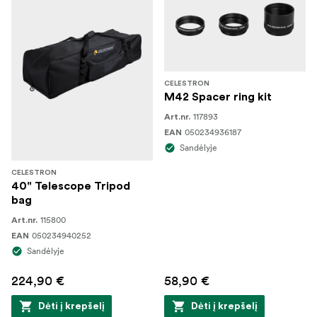
CELESTRON
M42 Spacer ring kit
117893
Art.nr.
050234936187
EAN
Sandėlyje
CELESTRON
40" Telescope Tripod
bag
115800
Art.nr.
050234940252
EAN
Sandėlyje
224,90 €
58,90 €
Dėti į krepšelį
Dėti į krepšelį