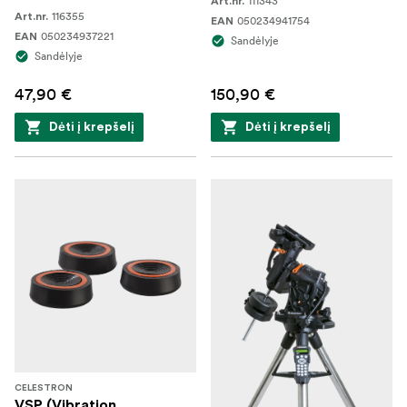
111343
Art.nr.
116355
Art.nr.
050234941754
EAN
050234937221
EAN
Sandėlyje
Sandėlyje
47,90 €
150,90 €
Dėti į krepšelį
Dėti į krepšelį
CELESTRON
VSP (Vibration