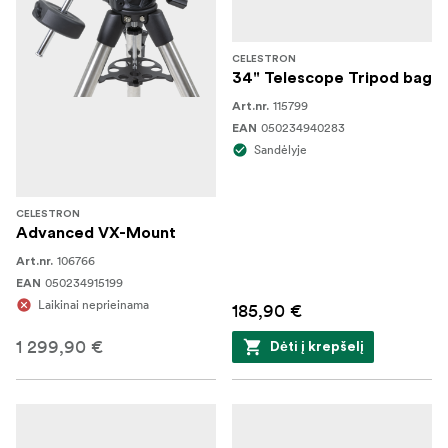
CELESTRON
34" Telescope Tripod bag
115799
Art.nr.
050234940283
EAN
Sandėlyje
CELESTRON
Advanced VX-Mount
106766
Art.nr.
050234915199
EAN
Laikinai neprieinama
185,90 €
1 299,90 €
Dėti į krepšelį