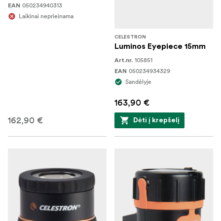
050234940313
EAN
Laikinai neprieinama
CELESTRON
Luminos Eyepiece 15mm
105851
Art.nr.
050234934329
EAN
Sandėlyje
163,90 €
162,90 €
Dėti į krepšelį