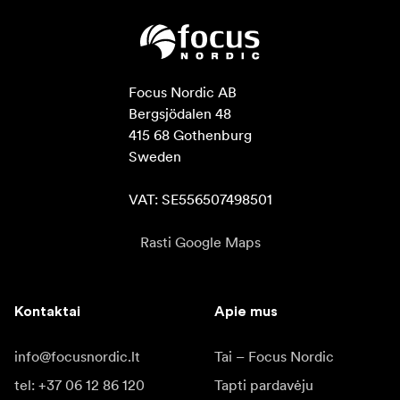
Focus Nordic AB

Bergsjödalen 48

415 68 Gothenburg

Sweden

VAT: SE556507498501
Rasti Google Maps
Kontaktai
Apie mus
info@focusnordic.lt
Tai – Focus Nordic
tel: +37 06 12 86 120
Tapti pardavėju