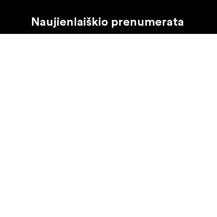
Naujienlaiškio prenumerata
Gaukite naujjienas paie produktus, įkvepiančių įdėjų i
Privatus klientas
Perpardavėjas
©
2026
Focus Nordic