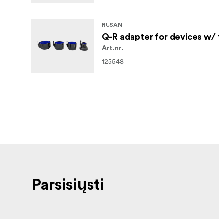
RUSAN
Q-R adapter for devices w/ 
Art.nr.
125548
Parsisiųsti