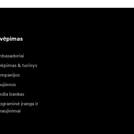
kvėpimas
basadoriai
vėpimas & turinys
mpanijos
ujienos
dia bankas
ograminė įranga ir
naujinimai