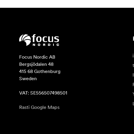
Focus Nordic AB

Bergsjödalen 48

415 68 Gothenburg

Sweden

VAT: SE556507498501
Rasti Google Maps