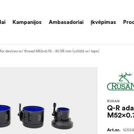
lai
Kampanijos
Ambasadoriai
Įkvėpimas
Pro
for devices w/ thread M52x0.75 - 30 SR mm (v.2022 w/ tape)
RUSAN
Q-R ada
M52x0.7
1255
Art.nr.