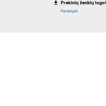
Prekinių ženklų logot
Parsisiųsti