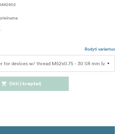
6442402
eprieinama
€
Rodyti variantus
Dėti į krepšelį