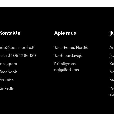
Kontaktai
Apie mus
Į
info@focusnordic.lt
Tai – Focus Nordic
Am
tel: +37 06 12 86 120
Tapti pardavėju
Įk
Instagram
Pritaikymas
Ka
neįgaliesiems
Facebook
Na
YouTube
Me
LinkedIn
Pr
at