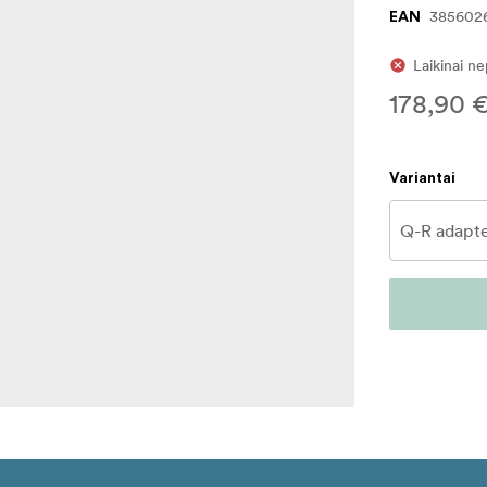
385602
EAN
Laikinai n
178,90 
Variantai