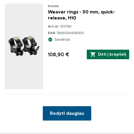
RUSAN
Weaver rings - 30 mm, quick-
release, H10
125780
Art.nr.
3856026428000
EAN
Sandėlyje
108,90 €
Dėti į krepšelį
Rodyti daugiau