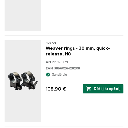
RUSAN
Weaver rings - 30 mm, quick-
release, H8
125779
Art.nr.
3856026428208
EAN
Sandėlyje
108,90 €
Dėti į krepšelį