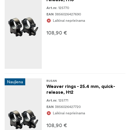
125770
Art.nr.
3856026427690
EAN
Laikinai neprieinama
108,90 €
Naujiena
RUSAN
Weaver rings - 25.4 mm, quick-
release, H12
125771
Art.nr.
3856026427720
EAN
Laikinai neprieinama
108,90 €