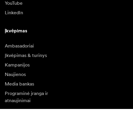
YouTube
LinkedIn
Įkvėpimas
Ambasadoriai
Įkvėpimas & turinys
Kampanijos
Naujienos
Media bankas
Programinė įranga ir
atnaujinimai
Naujienlaiškio prenumerata