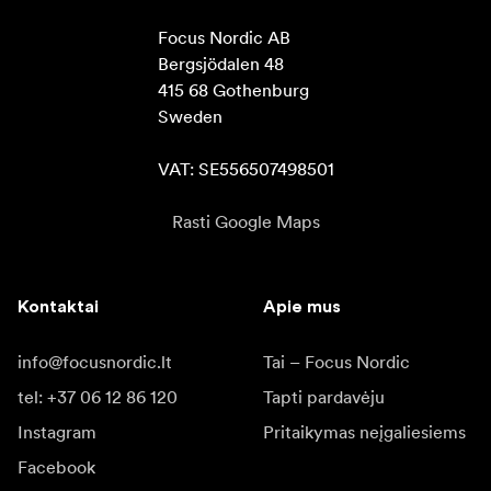
Focus Nordic AB

Bergsjödalen 48

415 68 Gothenburg

Sweden

VAT: SE556507498501
Rasti Google Maps
Kontaktai
Apie mus
info@focusnordic.lt
Tai – Focus Nordic
tel: +37 06 12 86 120
Tapti pardavėju
Instagram
Pritaikymas neįgaliesiems
Facebook