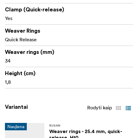
Clamp (Quick-release)
Yes
Weaver Rings
Quick Release
Weaver rings (mm)
34
Height (cm)
1,8
Variantai
Rodyti kaip
Naujiena
RUSAN
Weaver rings - 25.4 mm, quick-
release, H10