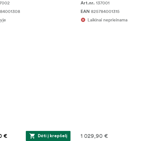
37002
137001
Art.nr.
784001308
825784001315
EAN
yje
Laikinai neprieinama
0 €
1 029,90 €
Dėti į krepšelį