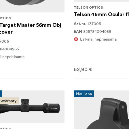
TELSON OPTICS
Telson 46mm Ocular fl
PTICS
137005
Art.nr.
 Target Master 56mm Obj
825784004989
 cover
EAN
Laikinai neprieinama
37006
784004965
ai neprieinama
€
62,90 €
Naujiena
 warranty