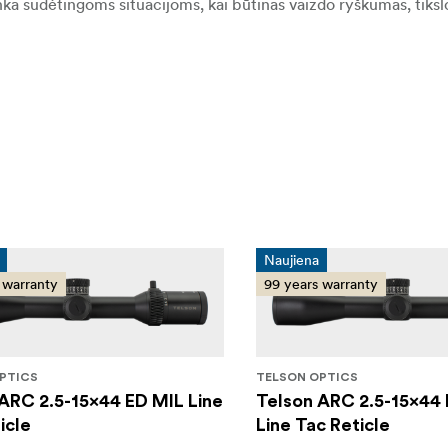
tinka sudėtingoms situacijoms, kai būtinas vaizdo ryškumas, tiksl
Naujiena
 warranty
99 years warranty
PTICS
TELSON OPTICS
ARC 2.5-15x44 ED MIL Line
Telson ARC 2.5-15x4
icle
Line Tac Reticle