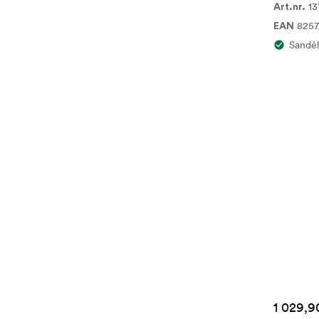
1
Art.nr.
825
EAN
Sandėl
1 029,9