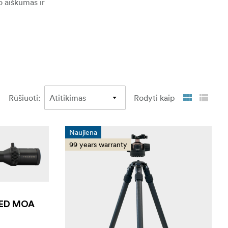
o aiškumas ir
Rūšiuoti
:
Rodyti kaip
Naujiena
99 years warranty
4 ED MOA