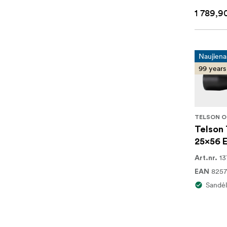
1 789,9
Naujiena
99 years
TELSON O
Telson 
25x56 
13
Art.nr.
825
EAN
Sandėl