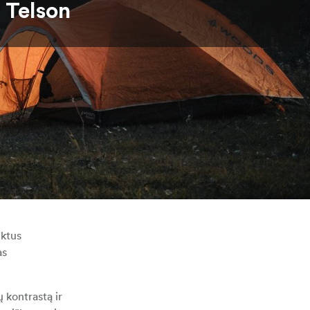
Telson
uktus
as
ų kontrastą ir