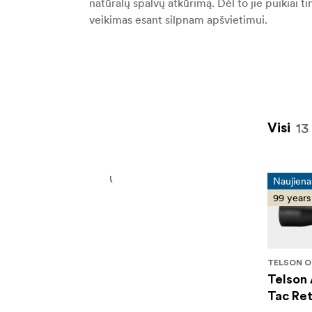
natūralų spalvų atkūrimą. Dėl to jie puikiai 
veikimas esant silpnam apšvietimui.
13
Visi
Naujiena
99 years
TELSON O
Telson 
Tac Ret