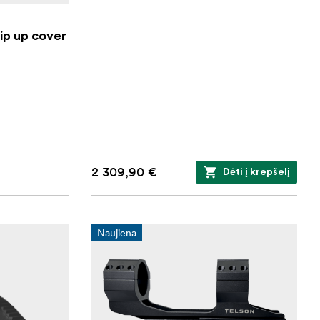
ip up cover
2 309,90 €
Dėti į krepšelį
Naujiena