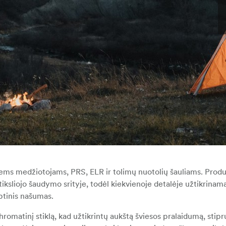
mtiems medžiotojams, PRS, ELR ir tolimų nuotolių šauliams. Prod
tiksliojo šaudymo srityje, todėl kiekvienoje detalėje užtikrinam
ptinis našumas.
chromatinį stiklą, kad užtikrintų aukštą šviesos pralaidumą, stipr