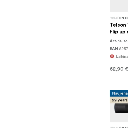
TELSON O
Telson
Flip up
1
Art.nr.
825
EAN
Laikin
62,90 
Naujiena
99 years