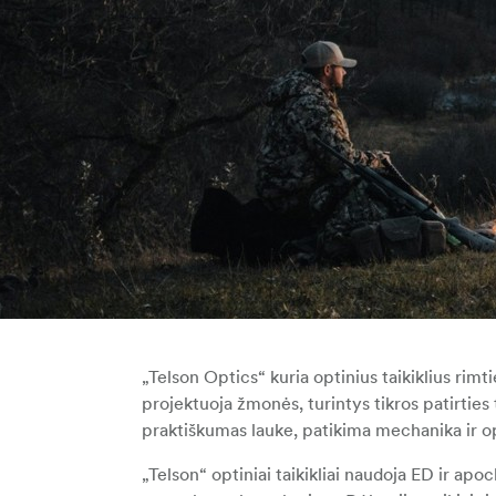
„Telson Optics“ kuria optinius taikiklius ri
projektuoja žmonės, turintys tikros patirties 
praktiškumas lauke, patikima mechanika ir o
„Telson“ optiniai taikikliai naudoja ED ir apo