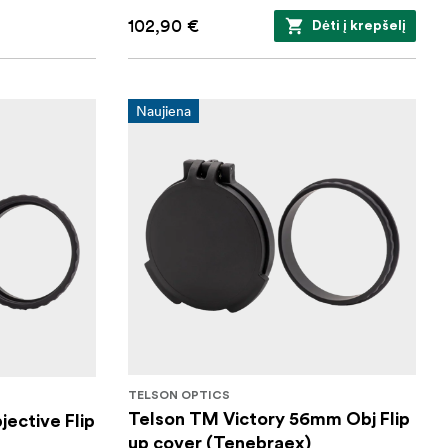
102,90 €
Dėti į krepšelį
Naujiena
TELSON OPTICS
Telson TM Victory 56mm Obj Flip
ective Flip
up cover (Tenebraex)