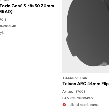
PTICS
 Toxin Gen2 3-18x50 30mm
MRAD)
7011
784003548
yje
TELSON OPTICS
Telson ARC 44mm Flip
137003
Art.nr.
825784004972
EAN
Laikinai neprieinama