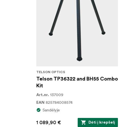
TELSON OPTICS
Telson TP36322 and BH55 Combo
Kit
137009
Art.nr.
825784008574
EAN
Sandėlyje
1 089,90 €
Dėti į krepšelį