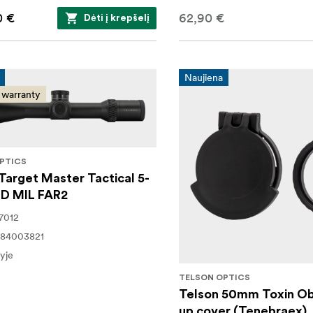
0 €
62,90 €
Dėti į krepšelį
Naujiena
 warranty
PTICS
Target Master Tactical 5-
ED MIL FAR2
7012
784003821
yje
TELSON OPTICS
Telson 50mm Toxin Obj
up cover (Tenebraex)