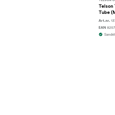
TELSON O
Telson
Tube (
13
Art.nr.
825
EAN
Sandėl