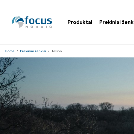
Produktai
Prekiniai ženk
Home
Prekiniai ženklai
Telson