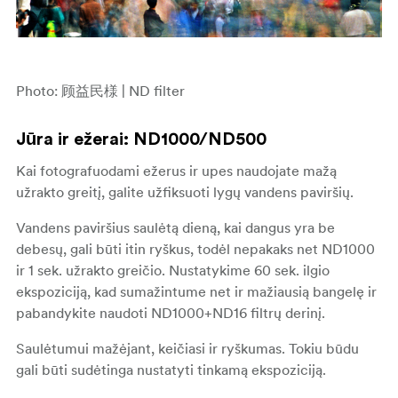
Photo: 顾益民様 | ND filter
Jūra ir ežerai: ND1000/ND500
Kai fotografuodami ežerus ir upes naudojate mažą
užrakto greitį, galite užfiksuoti lygų vandens paviršių.
Vandens paviršius saulėtą dieną, kai dangus yra be
debesų, gali būti itin ryškus, todėl nepakaks net ND1000
ir 1 sek. užrakto greičio. Nustatykime 60 sek. ilgio
ekspoziciją, kad sumažintume net ir mažiausią bangelę ir
pabandykite naudoti ND1000+ND16 filtrų derinį.
Saulėtumui mažėjant, keičiasi ir ryškumas. Tokiu būdu
gali būti sudėtinga nustatyti tinkamą ekspoziciją.