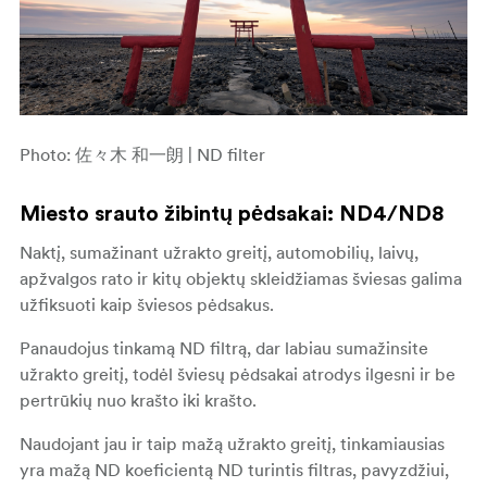
Photo: 佐々木 和一朗 | ND filter
Miesto srauto žibintų pėdsakai: ND4/ND8
Naktį, sumažinant užrakto greitį, automobilių, laivų,
apžvalgos rato ir kitų objektų skleidžiamas šviesas galima
užfiksuoti kaip šviesos pėdsakus.
Panaudojus tinkamą ND filtrą, dar labiau sumažinsite
užrakto greitį, todėl šviesų pėdsakai atrodys ilgesni ir be
pertrūkių nuo krašto iki krašto.
Naudojant jau ir taip mažą užrakto greitį, tinkamiausias
yra mažą ND koeficientą ND turintis filtras, pavyzdžiui,