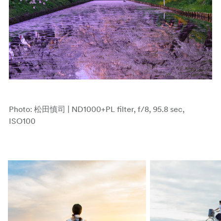
Photo: 松田慎司 | ND1000+PL filter, f/8, 95.8 sec,
ISO100