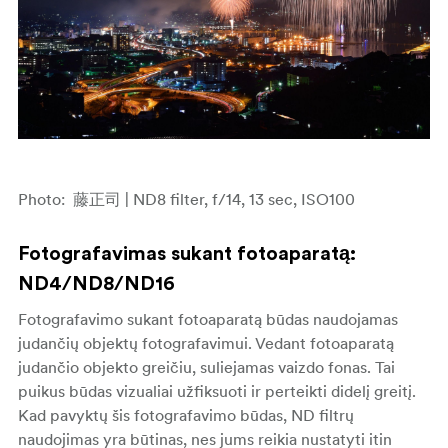
Photo:
藤正司
| ND8 filter, f/14, 13 sec, ISO100
Fotografavimas sukant fotoaparatą:
ND4/ND8/ND16
Fotografavimo sukant fotoaparatą būdas naudojamas
judančių objektų fotografavimui. Vedant fotoaparatą
judančio objekto greičiu, suliejamas vaizdo fonas. Tai
puikus būdas vizualiai užfiksuoti ir perteikti didelį greitį.
Kad pavyktų šis fotografavimo būdas, ND filtrų
naudojimas yra būtinas, nes jums reikia nustatyti itin