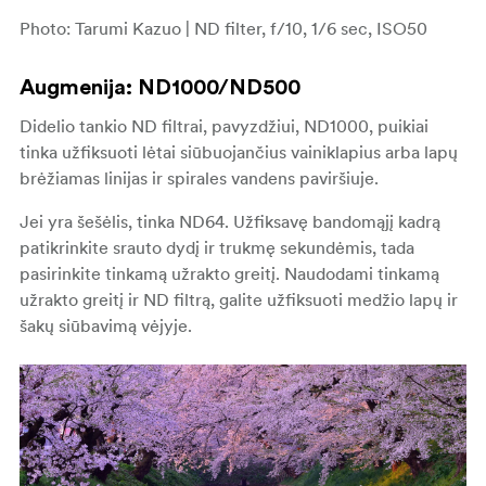
Photo: Tarumi Kazuo | ND filter, f/10, 1/6 sec, ISO50
Augmenija: ND1000/ND500
Didelio tankio ND filtrai, pavyzdžiui, ND1000, puikiai
tinka užfiksuoti lėtai siūbuojančius vainiklapius arba lapų
brėžiamas linijas ir spirales vandens paviršiuje.
Jei yra šešėlis, tinka ND64. Užfiksavę bandomąjį kadrą
patikrinkite srauto dydį ir trukmę sekundėmis, tada
pasirinkite tinkamą užrakto greitį. Naudodami tinkamą
užrakto greitį ir ND filtrą, galite užfiksuoti medžio lapų ir
šakų siūbavimą vėjyje.