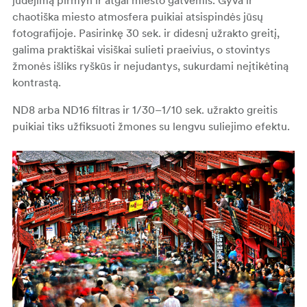
judėjimą pirmyn ir atgal miesto gatvėmis. Gyva ir
chaotiška miesto atmosfera puikiai atsispindės jūsų
fotografijoje. Pasirinkę 30 sek. ir didesnį užrakto greitį,
galima praktiškai visiškai sulieti praeivius, o stovintys
žmonės išliks ryškūs ir nejudantys, sukurdami neįtikėtiną
kontrastą.
ND8 arba ND16 filtras ir 1/30–1/10 sek. užrakto greitis
puikiai tiks užfiksuoti žmones su lengvu suliejimo efektu.