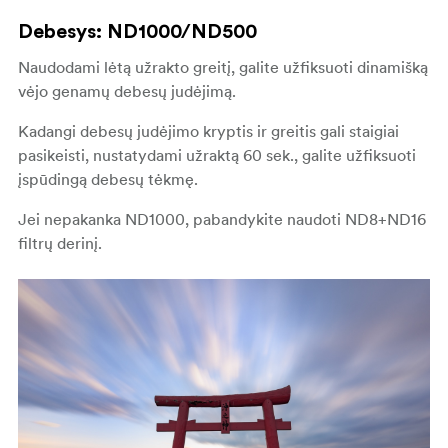
Debesys: ND1000/ND500
Naudodami lėtą užrakto greitį, galite užfiksuoti dinamišką
vėjo genamų debesų judėjimą.
Kadangi debesų judėjimo kryptis ir greitis gali staigiai
pasikeisti, nustatydami užraktą 60 sek., galite užfiksuoti
įspūdingą debesų tėkmę.
Jei nepakanka ND1000, pabandykite naudoti ND8+ND16
filtrų derinį.