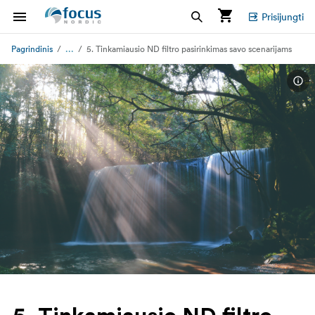
Prisijungti
...
Pagrindinis
5. Tinkamiausio ND filtro pasirinkimas savo scenarijams