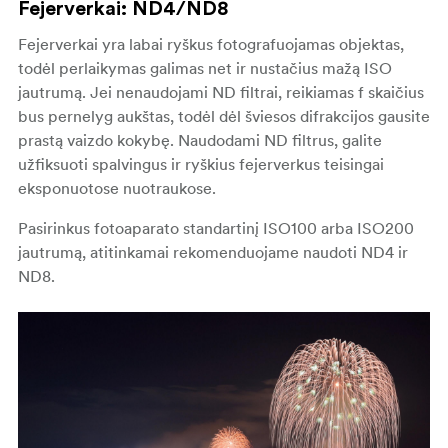
Fejerverkai: ND4/ND8
Fejerverkai yra labai ryškus fotografuojamas objektas,
todėl perlaikymas galimas net ir nustačius mažą ISO
jautrumą. Jei nenaudojami ND filtrai, reikiamas f skaičius
bus pernelyg aukštas, todėl dėl šviesos difrakcijos gausite
prastą vaizdo kokybę. Naudodami ND filtrus, galite
užfiksuoti spalvingus ir ryškius fejerverkus teisingai
eksponuotose nuotraukose.
Pasirinkus fotoaparato standartinį ISO100 arba ISO200
jautrumą, atitinkamai rekomenduojame naudoti ND4 ir
ND8.