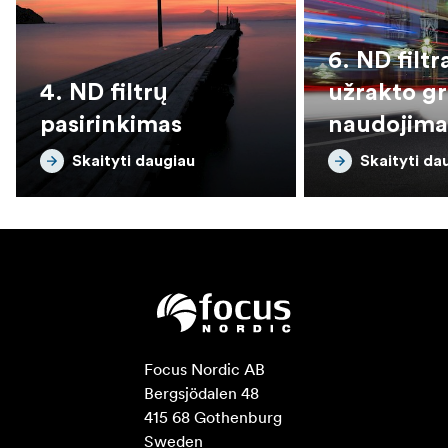
6. ND filtr
4. ND filtrų
užrakto gr
pasirinkimas
naudojima
Skaityti daugiau
Skaityti da
Focus Nordic AB

Bergsjödalen 48

415 68 Gothenburg

Sweden
