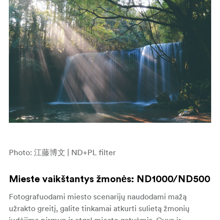
Photo: 江藤博文 | ND+PL filter
Mieste vaikštantys žmonės: ND1000/ND500
Fotografuodami miesto scenarijų naudodami mažą
užrakto greitį, galite tinkamai atkurti sulietą žmonių