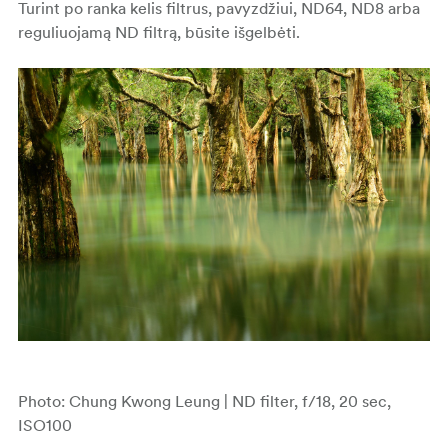
Turint po ranka kelis filtrus, pavyzdžiui, ND64, ND8 arba
reguliuojamą ND filtrą, būsite išgelbėti.
Photo: Chung Kwong Leung | ND filter, f/18, 20 sec,
ISO100