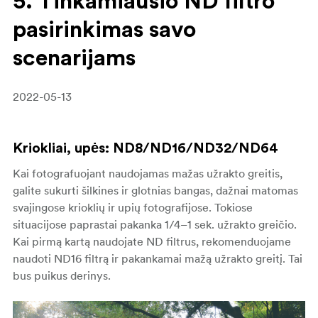
5. Tinkamiausio ND filtro
pasirinkimas savo
scenarijams
2022-05-13
Kriokliai, upės: ND8/ND16/ND32/ND64
Kai fotografuojant naudojamas mažas užrakto greitis,
galite sukurti šilkines ir glotnias bangas, dažnai matomas
svajingose krioklių ir upių fotografijose. Tokiose
situacijose paprastai pakanka 1/4–1 sek. užrakto greičio.
Kai pirmą kartą naudojate ND filtrus, rekomenduojame
naudoti ND16 filtrą ir pakankamai mažą užrakto greitį. Tai
bus puikus derinys.