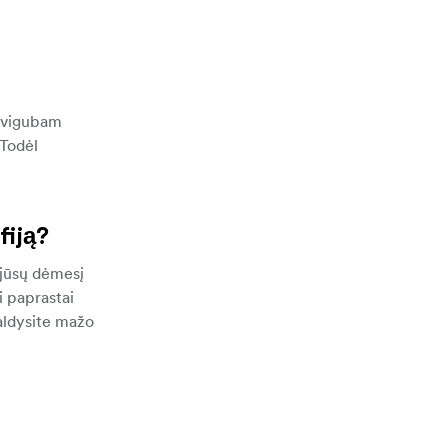
s dvigubam
 Todėl
fiją?
o jūsų dėmesį
i paprastai
aldysite mažo