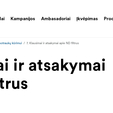
lai
Kampanijos
Ambasadoriai
Įkvėpimas
Pro
uotraukų kūrimui
7. Klausimai ir atsakymai apie ND filtrus
ai ir atsakymai
trus