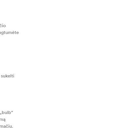
čio
vengtumėte
 sukelti
 „bulb“
amą
kmačiu.