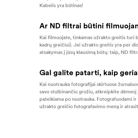
Kabelis yra būtinas!
Ar ND filtrai būtini filmuoj
Kai filmuojate, tinkamas užrakto greitis turi 
kadrų greičiui). Jei užrakto greitis yra per di
atsakymas į jūsų klausimą būtų: taip, ND filtr
Gal galite patarti, kaip ger
Kai nuotrauka fotografijai skirtuose žurnaluo
savo stulbinančiu grožiu, atkreipkite dėmesį 
pateikiama po nuotrauka. Fotografuodami ir 
užrakto greičio fotografavimo meną ir atrasite