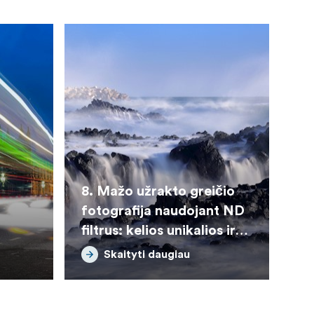
8. Mažo užrakto greičio
fotografija naudojant ND
filtrus: kelios unikalios ir
kūrybiškos fotografijos
Skaityti daugiau