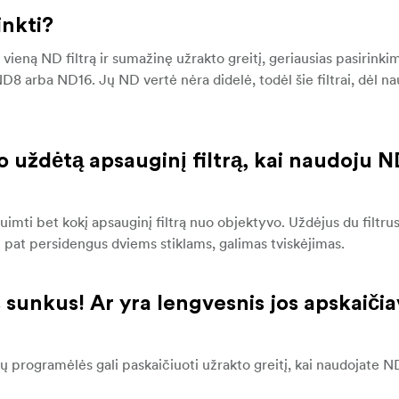
inkti?
ieną ND filtrą ir sumažinę užrakto greitį, geriausias pasirinki
 ND8 arba ND16. Jų ND vertė nėra didelė, todėl šie filtrai, dėl n
vo uždėtą apsauginį filtrą, kai naudoju N
mti bet kokį apsauginį filtrą nuo objektyvo. Uždėjus du filtrus, 
p pat persidengus dviems stiklams, galimas tviskėjimas.
 sunkus! Ar yra lengvesnis jos apskaiči
ų programėlės gali paskaičiuoti užrakto greitį, kai naudojate ND