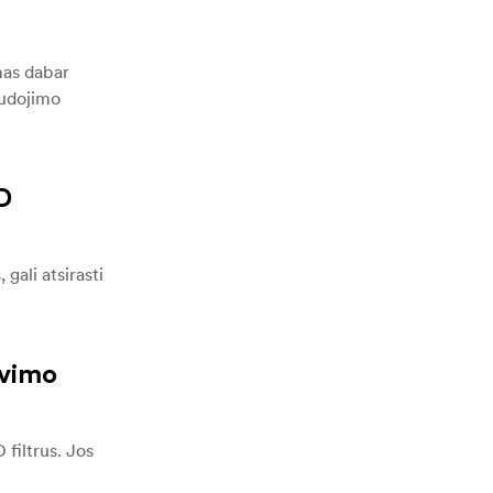
mas dabar
audojimo
D
gali atsirasti
avimo
 filtrus. Jos