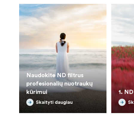
Naudokite ND filtrus
profesionalių nuotraukų
kūrimui
1. ND 
Skaityti daugiau
Sk