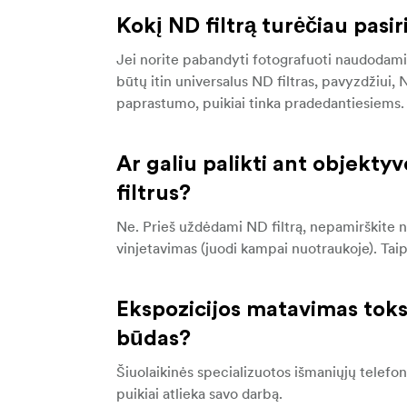
Kokį ND filtrą turėčiau pasir
Jei norite pabandyti fotografuoti naudodami v
būtų itin universalus ND filtras, pavyzdžiui,
paprastumo, puikiai tinka pradedantiesiems.
Ar galiu palikti ant objekty
filtrus?
Ne. Prieš uždėdami ND filtrą, nepamirškite nui
vinjetavimas (juodi kampai nuotraukoje). Tai
Ekspozicijos matavimas toks
būdas?
Šiuolaikinės specializuotos išmaniųjų telefon
puikiai atlieka savo darbą.