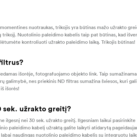
 momentines nuotraukas, trikojis yra būtinas mažo užrakto grei
bilų trikojį. Nuotolinio paleidimo kabelis taip pat būtinas, kad iš
tumėte kontroliuoti užrakto paleidimo laiką. Trikojis būtinas!
iltrus?
s dedamas išorėje, fotografuojamo objekto link. Taip sumažinama
ų galimybė, nes priekinis ND filtras sumažina šviesos, kuri gali
iš išorės!
0 sek. užrakto greitį?
ilgesnį nei 30 sek. užrakto greitį. Ilgesniam laikui pasirinkite
nio paleidimo kabelį užraktą galite laikyti atidarytą pageidauj
labai naudingas nuotolinio paleidimo kabelis su integruotu lai