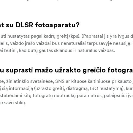
ant su DLSR fotoaparatu?
būti nustatytas pagal kadrų greitį (kps). (Paprastai jis yra lygu
delis, vaizdo įrašo vaizdai bus nenatūraliai tarpusavyje nesusiję.
ai būtini, kad būtų gautas sklandus ir natūralus vaizdas.
iau suprasti mažo užrakto greičio fotogra
se, žiniatinklio svetainėse, SNS ar kituose šaltiniuose prikaust
į šią informaciją (užrakto greitį, diafragmą, ISO nustatymą), kur
stebėdami kitų fotografų nuotraukų parametrus, palaipsniui įv
 savo stilių.