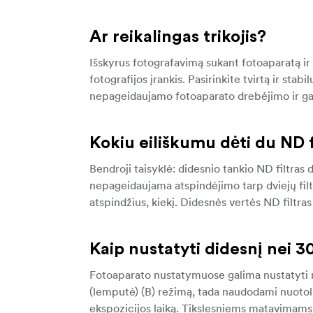
Ar reikalingas trikojis?
Išskyrus fotografavimą sukant fotoaparatą ir
fotografijos įrankis. Pasirinkite tvirtą ir sta
nepageidaujamo fotoaparato drebėjimo ir galė
Kokiu eiliškumu dėti du ND f
Bendroji taisyklė: didesnio tankio ND filtra
nepageidaujama atspindėjimo tarp dviejų filtr
atspindžius, kiekį. Didesnės vertės ND filtras 
Kaip nustatyti didesnį nei 3
Fotoaparato nustatymuose galima nustatyti ne 
(lemputė) (B) režimą, tada naudodami nuotoli
ekspozicijos laiką. Tikslesniems matavimams 