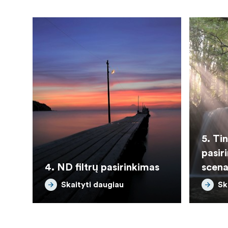
5. Ti
pasir
4. ND filtrų pasirinkimas
scena
Skaityti daugiau
Sk