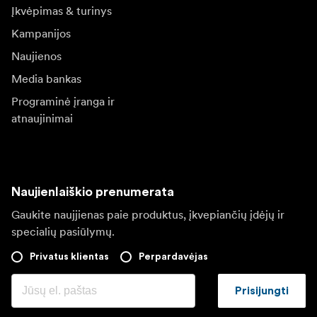
Įkvėpimas & turinys
Kampanijos
Naujienos
Media bankas
Programinė įranga ir
atnaujinimai
Naujienlaiškio prenumerata
Gaukite naujjienas paie produktus, įkvepiančių įdėjų ir
specialių pasiūlymų.
Privatus klientas
Perpardavėjas
Prisijungti