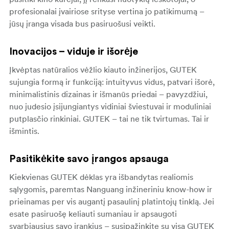
profesionalai įvairiose srityse vertina jo patikimumą –
jūsų įranga visada bus pasiruošusi veikti.
Inovacijos – viduje ir išorėje
Įkvėptas natūralios vėžlio kiauto inžinerijos, GUTEK
sujungia formą ir funkciją: intuityvus vidus, patvari išorė,
minimalistinis dizainas ir išmanūs priedai – pavyzdžiui,
nuo judesio įsijungiantys vidiniai šviestuvai ir moduliniai
putplasčio rinkiniai. GUTEK – tai ne tik tvirtumas. Tai ir
išmintis.
Pasitikėkite savo įrangos apsauga
Kiekvienas GUTEK dėklas yra išbandytas realiomis
sąlygomis, paremtas Nanguang inžineriniu know-how ir
prieinamas per vis augantį pasaulinį platintojų tinklą. Jei
esate pasiruošę keliauti sumaniau ir apsaugoti
svarbiausius savo įrankius – susipažinkite su visa GUTEK