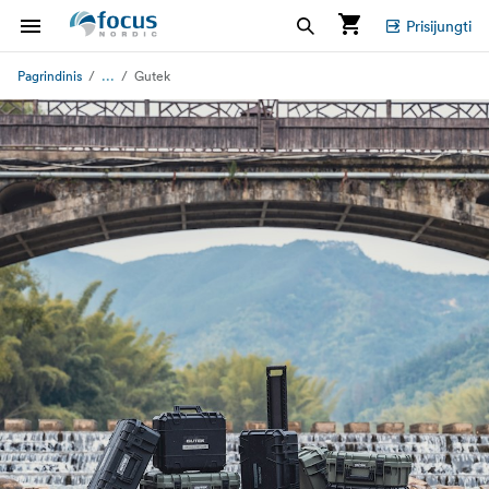
Prisijungti
...
Pagrindinis
Gutek