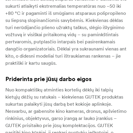
sukurti atlaikyti ekstremalias temperatūras nuo –50 iki
+80 °C ir pagaminti iš smūgiams atsparaus polipropileno
su liepsną slopinančiomis savybėmis. Kiekvienas dėklas
turi nerūdijančio plieno užraktų taškus, slėgio išlyginimo
vožtuvą ir visiškai pritaikomą vidų – su paminkštintais
pertvaromis, putplasčio intarpais bei pasirenkamais
dangčio organizatoriais. Dėklai yra sukraunami vienas ant
kito, o didesni modeliai turi ištraukiamas rankenas – jie
praktiški ir kartu saugūs.
Priderinta prie jūsų darbo eigos
Nuo kompaktiškų atminties kortelių dėklų iki talpių
kietųjų dėžių su ratukais – kiekvienas GUTEK produktas
sukurtas palaikyti jūsų darbą bet kokioje aplinkoje.
Nesvarbu, ar gabensite kino kameras, dronus, apšvietimo
rinkinius, objektyvus, garso įrangą ar lauko įrankius –
GUTEK prisitaiko prie jūsų komplektacijos. GUTEK
pasitiki kino kūrėjai, jį renkasi nuotykių ieškotojai, o