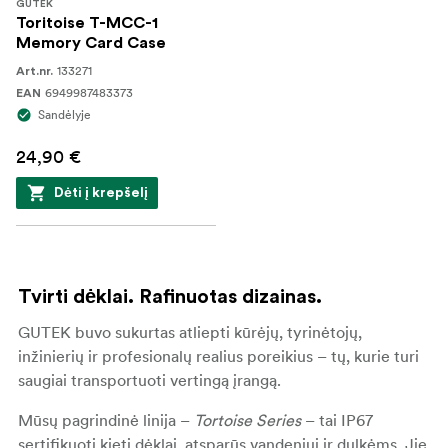
GUTEK
Toritoise T-MCC-1
Memory Card Case
133271
Art.nr.
6949987483373
EAN
Sandėlyje
24,90 €
Dėti į krepšelį
Tvirti dėklai. Rafinuotas dizainas.
GUTEK buvo sukurtas atliepti kūrėjų, tyrinėtojų,
inžinierių ir profesionalų realius poreikius – tų, kurie turi
saugiai transportuoti vertingą įrangą.
Mūsų pagrindinė linija –
Tortoise Series
– tai IP67
sertifikuoti kieti dėklai, atsparūs vandeniui ir dulkėms. Jie