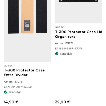
GUTEK
T-300 Protector Case Lid
Organizers
133274
Art.nr.
6949987483076
EAN
Sandėlyje
GUTEK
T-300 Protector Case
Extra Divider
133273
Art.nr.
6949987483052
EAN
Sandėlyje
14,90 €
32,90 €