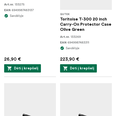
133275
Art.nr.
6949987483137
EAN
GUTEK
Sandėlyje
Toritoise T-300 20 inch
Carry-On Protector Case
Olive Green
133269
Art.nr.
6949987483311
EAN
Sandėlyje
26,90 €
223,90 €
Dėti į krepšelį
Dėti į krepšelį