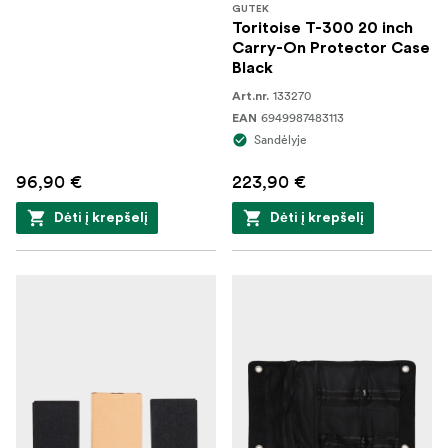
GUTEK
Toritoise T-300 20 inch
Carry-On Protector Case
Black
133270
Art.nr.
6949987483113
EAN
Sandėlyje
96,90 €
223,90 €
Dėti į krepšelį
Dėti į krepšelį