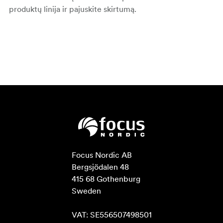
produktų linija ir pajuskite skirtumą.
Focus Nordic AB

Bergsjödalen 48

415 68 Gothenburg

Sweden

VAT: SE556507498501