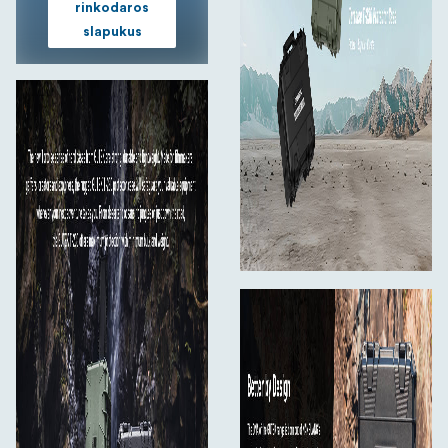
rinkodaros
skrydžių ar aukščio pasikeitimų.
slapukus
Nepriklausomai nuo to, ar fotografuojate filmavimo
aikštelėje, keliaujate tarp darbų, ar saugote subtilią
įrangą, juodos spalvos T-230 suteikia patikimą, nešiojamą
apsaugą. Dėl sukraunamos konstrukcijos ir ergonomiškos,
guma dengtos rankenos jis pasiruošęs dirbti visur, kur jus
nuves darbas.
Pagrindinės savybės:
Išoriniai matmenys: 45 × 37,5 × 19,6 cm
Vidiniai matmenys: 41.7 × 32 × 17.9 cm (23 l)
Atsparus vandeniui ir dulkėms (IP67)
Atsparus liepsnai ir temperatūrai (nuo -50 °C iki +80
°C)