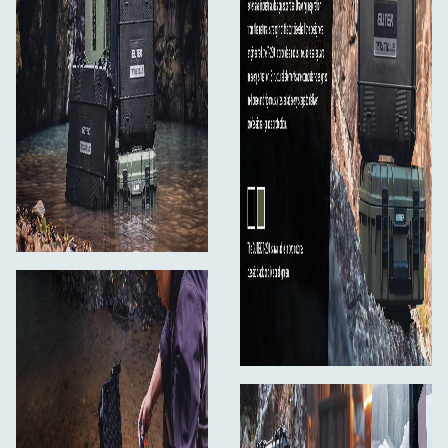
Sustiprinta konstrukcija, sukraunama konstrukcija ir
oro linijų lėktuvams pritaikytas slėgio vožtuvas
Į komplektą įeina: 1:
Tortoise T-230 apsauginis dėklas × 1
Suapvalintas dangčio putplastis × 1
Padengtos pertvaros × 3
Dugno putplastis × 1
Dvipusė lipni juosta × 1
Vartotojo vadovas × 1