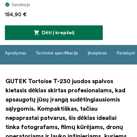
Sandėlyje
154,90 €
Dėti į krepšelį
Aprašymas
Techninė specifikacija
Įkvėpimas
Parsisiųsti
GUTEK Tortoise T-230 juodos spalvos
kietasis dėklas skirtas profesionalams, kad
apsaugotų jūsų įrangą sudėtingiausiomis
sąlygomis. Kompaktiškas, tačiau
nepaprastai patvarus, šis dėklas idealiai
tinka fotografams, filmų kūrėjams, dronų
operatoriams ir lauko inžinieriams, kuriems