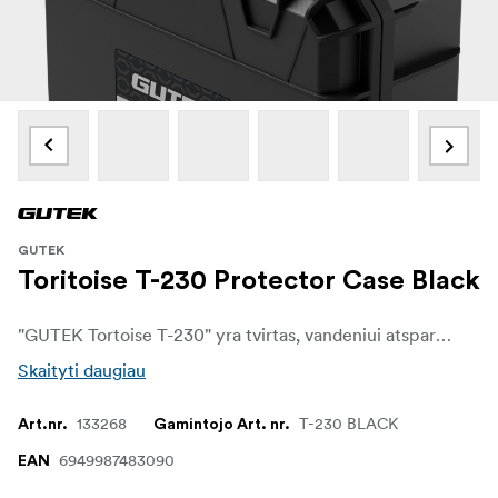
GUTEK
Toritoise T-230 Protector Case Black
"GUTEK Tortoise T-230" yra tvirtas, vandeniui atsparus juodos spalvos dėklas, idealiai tinkantis fotoaparatams, dronams ir įrankiams. Jis atitinka IP67 klasę, gali būti kraunamas vienas ant kito, atsparus smūgiams ir turi putplasčio įdėklus individualiai apsaugai - kompaktiškas, saugus ir pagamintas taip, kad tarnautų ilgai.
Skaityti daugiau
133268
T-230 BLACK
Art.nr.
Gamintojo Art. nr.
6949987483090
EAN