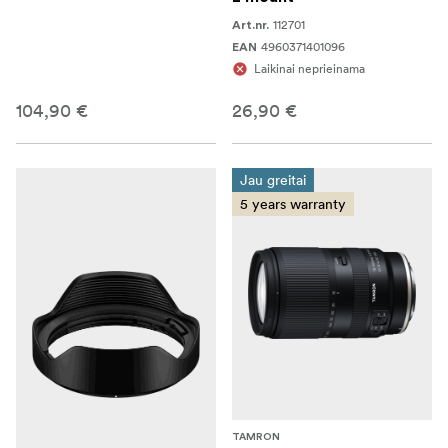
112701
Art.nr.
4960371401096
EAN
Laikinai neprieinama
104,90 €
26,90 €
Jau greitai
5 years warranty
TAMRON