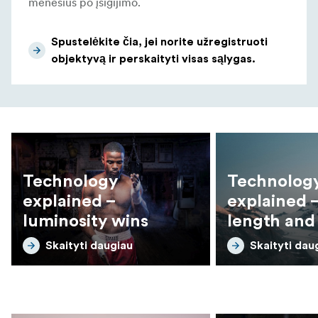
mėnesius po įsigijimo.
Spustelėkite čia, jei norite užregistruoti
objektyvą ir perskaityti visas sąlygas.
Technology
Technolog
explained –
explained –
luminosity wins
length and
effect
Skaityti daugiau
Skaityti dau