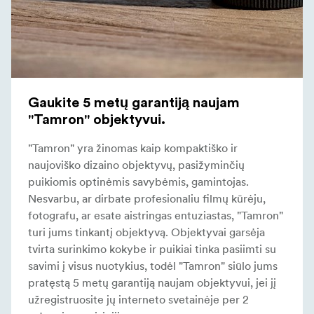
Gaukite 5 metų garantiją naujam
"Tamron" objektyvui.
"Tamron" yra žinomas kaip kompaktiško ir
naujoviško dizaino objektyvų, pasižyminčių
puikiomis optinėmis savybėmis, gamintojas.
Nesvarbu, ar dirbate profesionaliu filmų kūrėju,
fotografu, ar esate aistringas entuziastas, "Tamron"
turi jums tinkantį objektyvą. Objektyvai garsėja
tvirta surinkimo kokybe ir puikiai tinka pasiimti su
savimi į visus nuotykius, todėl "Tamron" siūlo jums
pratęstą 5 metų garantiją naujam objektyvui, jei jį
užregistruosite jų interneto svetainėje per 2