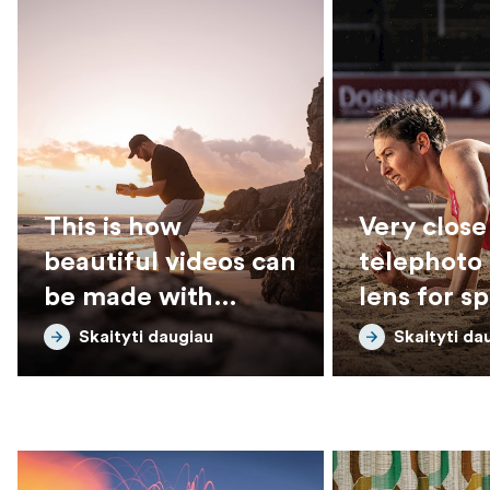
This is how
Very close 
beautiful videos can
telephoto
be made with
lens for s
Tamron lenses
wildlife
Skaityti daugiau
Skaityti da