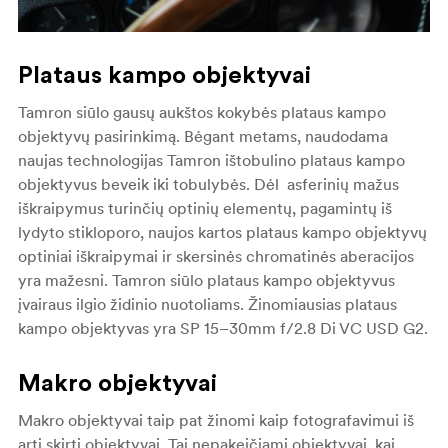
Plataus kampo objektyvai
Tamron siūlo gausų aukštos kokybės plataus kampo
objektyvų pasirinkimą. Bėgant metams, naudodama
naujas technologijas Tamron ištobulino plataus kampo
objektyvus beveik iki tobulybės. Dėl asferinių mažus
iškraipymus turinčių optinių elementų, pagamintų iš
lydyto stikloporo, naujos kartos plataus kampo objektyvų
optiniai iškraipymai ir skersinės chromatinės aberacijos
yra mažesni. Tamron siūlo plataus kampo objektyvus
įvairaus ilgio židinio nuotoliams. Žinomiausias plataus
kampo objektyvas yra SP 15–30mm f/2.8 Di VC USD G2.
Makro objektyvai
Makro objektyvai taip pat žinomi kaip fotografavimui iš
arti skirti objektyvai. Tai nepakeičiami objektyvai, kai