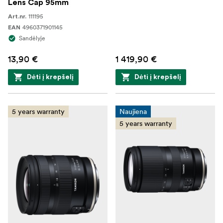
Lens Cap 95mm
111195
Art.nr.
4960371901145
EAN
Sandėlyje
13,90 €
1 419,90 €
Dėti į krepšelį
Dėti į krepšelį
5 years warranty
Naujiena
5 years warranty