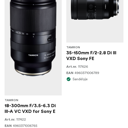
TAMRON
35-150mm F/2-2.8 Di III
VXD Sony FE
117626
Art.nr.
4960371006789
EAN
Sandėlyje
TAMRON
18-300mm F/3.5-6.3 Di
III-A VC VXD for Sony E
117422
Art.nr.
4960371006765
EAN