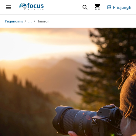
Prisijungti
...
Pagrindinis
Tamron