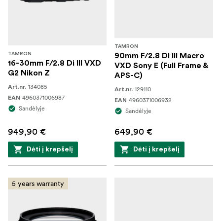
TAMRON
TAMRON
90mm F/2.8 Di III Macro
16-30mm F/2.8 Di III VXD
VXD Sony E (Full Frame &
G2 Nikon Z
APS-C)
134085
Art.nr.
129110
Art.nr.
4960371006987
EAN
4960371006932
EAN
Sandėlyje
Sandėlyje
949,90 €
649,90 €
Dėti į krepšelį
Dėti į krepšelį
5 years warranty