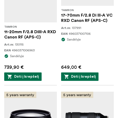
TAMRON
17-70mm F/2.8 Di III-A VC
RXD Canon RF (APS-C)
TAMRON
137991
Art.nr.
11-20mm F/2.8 DiIII-A RXD
4960371007106
EAN
Canon RF (APS-C)
Sandėlyje
130115
Art.nr.
4960371006963
EAN
Sandėlyje
739,90 €
649,00 €
Dėti į krepšelį
Dėti į krepšelį
5 years warranty
5 years warranty