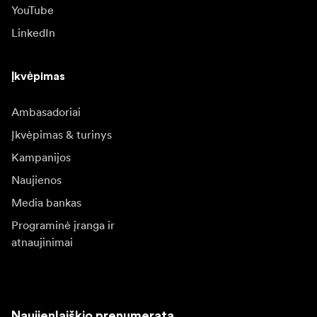
YouTube
LinkedIn
Įkvėpimas
Ambasadoriai
Įkvėpimas & turinys
Kampanijos
Naujienos
Media bankas
Programinė įranga ir
atnaujinimai
Naujienlaiškio prenumerata