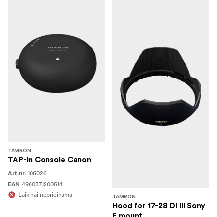
TAMRON
TAP-in Console Canon
106026
Art.nr.
4960371200514
EAN
Laikinai neprieinama
TAMRON
Hood for 17-28 Di III Sony
E mount