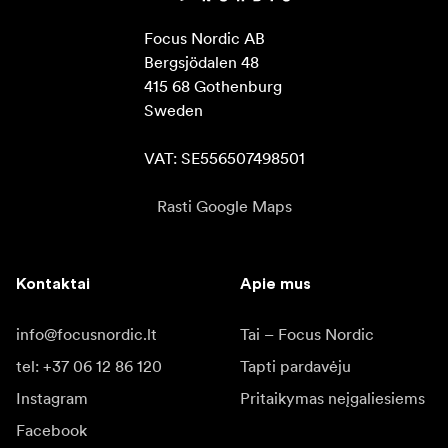
Focus Nordic AB

Bergsjödalen 48

415 68 Gothenburg

Sweden

VAT: SE556507498501
Rasti Google Maps
Kontaktai
Apie mus
info@focusnordic.lt
Tai – Focus Nordic
tel: +37 06 12 86 120
Tapti pardavėju
Instagram
Pritaikymas neįgaliesiems
Facebook