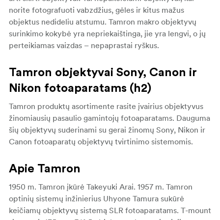
norite fotografuoti vabzdžius, gėles ir kitus mažus
objektus nedideliu atstumu. Tamron makro objektyvų
surinkimo kokybė yra nepriekaištinga, jie yra lengvi, o jų
perteikiamas vaizdas – nepaprastai ryškus.
Tamron objektyvai Sony, Canon ir
Nikon fotoaparatams (h2)
Tamron produktų asortimente rasite įvairius objektyvus
žinomiausių pasaulio gamintojų fotoaparatams. Dauguma
šių objektyvų suderinami su gerai žinomų Sony, Nikon ir
Canon fotoaparatų objektyvų tvirtinimo sistemomis.
Apie Tamron
1950 m. Tamron įkūrė Takeyuki Arai. 1957 m. Tamron
optinių sistemų inžinierius Uhyone Tamura sukūrė
keičiamų objektyvų sistemą SLR fotoaparatams. T-mount