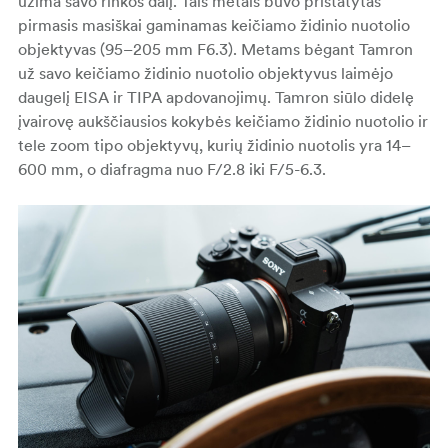
užima savo rinkos dalį. Tais metais buvo pristatytas
pirmasis masiškai gaminamas keičiamo židinio nuotolio
objektyvas (95–205 mm F6.3). Metams bėgant Tamron
už savo keičiamo židinio nuotolio objektyvus laimėjo
daugelį EISA ir TIPA apdovanojimų. Tamron siūlo didelę
įvairovę aukščiausios kokybės keičiamo židinio nuotolio ir
tele zoom tipo objektyvų, kurių židinio nuotolis yra 14–
600 mm, o diafragma nuo F/2.8 iki F/5-6.3.