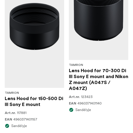
TAMRON
Lens Hood for 70-300 Di
III Sony E mount and Nikon
Z mount (A047S /
A047Z)
TAMRON
123423
Art.nr.
Lens Hood for 150-500 Di
4960371401140
EAN
III Sony E mount
Sandėlyje
117881
Art.nr.
4960371401157
EAN
Sandėlyje