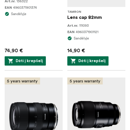
136322
Art.nr.
4960371901374
EAN
TAMRON
Sandėlyje
Lens cap 82mm
111093
Art.nr.
4960371901121
EAN
Sandėlyje
74,90 €
14,90 €
Dėti į krepšelį
Dėti į krepšelį
5 years warranty
5 years warranty