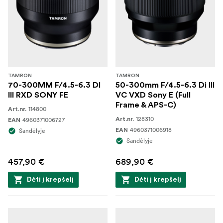
TAMRON
TAMRON
70-300MM F/4.5-6.3 DI
50-300mm F/4.5-6.3 Di III
III RXD SONY FE
VC VXD Sony E (Full
Frame & APS-C)
114800
Art.nr.
128310
4960371006727
Art.nr.
EAN
4960371006918
Sandėlyje
EAN
Sandėlyje
457,90 €
689,90 €
Dėti į krepšelį
Dėti į krepšelį