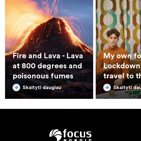
Fire and Lava - Lava
My own fou
at 800 degrees and
Lockdown
poisonous fumes
travel to t
seventies
Skaityti daugiau
Skaityti da