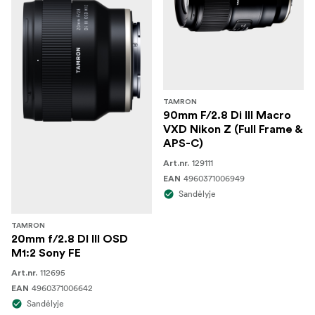
TAMRON
90mm F/2.8 Di III Macro
VXD Nikon Z (Full Frame &
APS-C)
129111
Art.nr.
4960371006949
EAN
Sandėlyje
TAMRON
20mm f/2.8 DI III OSD
M1:2 Sony FE
112695
Art.nr.
4960371006642
EAN
Sandėlyje