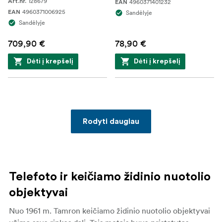
128679
Art.nr.
4960371401232
EAN
4960371006925
EAN
Sandėlyje
Sandėlyje
709,90 €
78,90 €
Dėti į krepšelį
Dėti į krepšelį
Rodyti daugiau
Telefoto ir keičiamo židinio nuotolio
objektyvai
Nuo 1961 m. Tamron keičiamo židinio nuotolio objektyvai