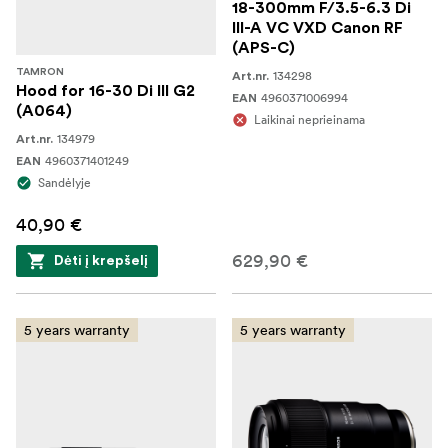
18-300mm F/3.5-6.3 Di
III-A VC VXD Canon RF
(APS-C)
TAMRON
134298
Art.nr.
Hood for 16-30 Di III G2
4960371006994
EAN
(A064)
Laikinai neprieinama
134979
Art.nr.
4960371401249
EAN
Sandėlyje
40,90 €
629,90 €
Dėti į krepšelį
5 years warranty
5 years warranty