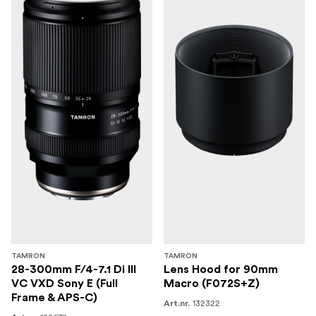
TAMRON
TAMRON
28-300mm F/4-7.1 Di III
Lens Hood for 90mm
VC VXD Sony E (Full
Macro (F072S+Z)
Frame & APS-C)
132322
Art.nr.