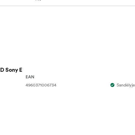
XD Sony E
EAN
4960371006734
Sandėlyje