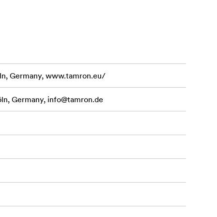
as pagerėja,
 liejimo
amoji geba nuo
 atstumtų
ln, Germany, www.tamron.eu/
öln, Germany,
info@tamron.de