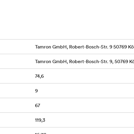
btinio intelekto technologija, vaizdo stabilizavimo efektyvum
susideda iš 16 elementų, suskirstytų į 12 grupių. Du GM (stiklo
 elementas yra tiksliai išdėstyti, kad būtų užtikrinta aukšta skiri
parią konstrukciją, o fluoro danga užtikrina, kad priekinis lęšis
 net ir atšiauriomis oro sąlygomis.
Tamron GmbH, Robert-Bosch-Str. 9 50769 Kö
Tamron GmbH, Robert-Bosch-Str. 9, 50769 K
74,6
otolio diapazone
9
m
67
bokeh“ efektą
119,3