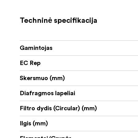
sąlygomis. Filmavimo metu, pasinaudojant dir
palyginti su įprastais modeliais.
Techninė specifikacija
17–70 mm F2,8 objektyvo optinė konstrukcija 
asferiniai) ir vienas hibridinis asferinis lęšio
krašto iki krašto. Objektyvas turi drėgmei ats
nešvarumus ir vandenį, todėl jis tinka naudoti
Gamintojas
Pagrindinės specifikacijos
EC Rep
Kompaktiškas
Skersmuo (mm)
Puiki f/2,8 diafragma visame židinio nu
Diafragmos lapeliai
Minimalus fokusavimo atstumas – 19 c
Drėgmei atspari konstrukcija
Filtro dydis (Circular) (mm)
9 diafragmos lamelių užtikrina švelnų „
Ilgis (mm)