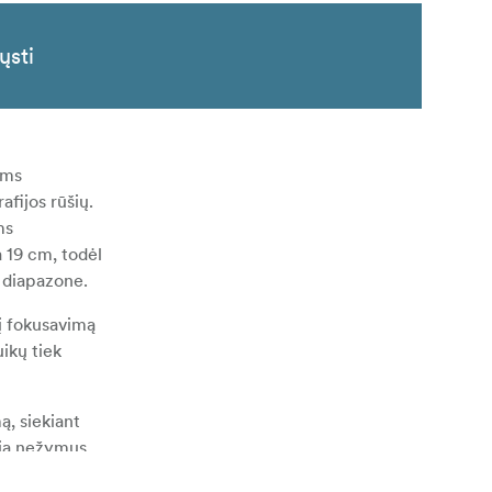
ųsti
oms
afijos rūšių.
ms
 19 cm, todėl
o diapazone.
nį fokusavimą
ikų tiek
, siekiant
lia nežymus
pšvietimo