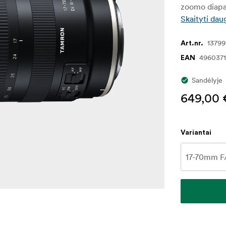
zoomo diap
Skaityti dau
13799
Art.nr.
496037
EAN
Sandėlyje
649,00 
Variantai