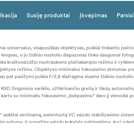
ikacija
Susiję produktai
Įkvėpimas
Parsisi
 universalus, visapusiškas objektyvas, puikiai tinkantis įvairi
lengvas, o jo židinio nuotolio diapazonas tinka daugumai fotogr
 tinka kraštovaizdžio nuotraukoms plačiakampio režimu ir ryškie
bjektyvo režimu. Objektyvo minimalus fokusavimo atstumas yra
 taip pat pasižymi puikia F/2,8 diafragma visame židinio nuotoli
XD žingsniniu varikliu, užtikrinančiu greitą ir tikslų automati
i kartu su minimaliu fokusavimo „kvėpavimu“ daro jį vienodai pu
aukštai vertinamą, patentuotą VC vaizdo stabilizavimo sistemą
inį našumą.Ji sumažina vaizdo kokybės pablogėjimą, kurį suke
o fotografuojant iš rankų esant ilgam užrakto greičiui prasto a