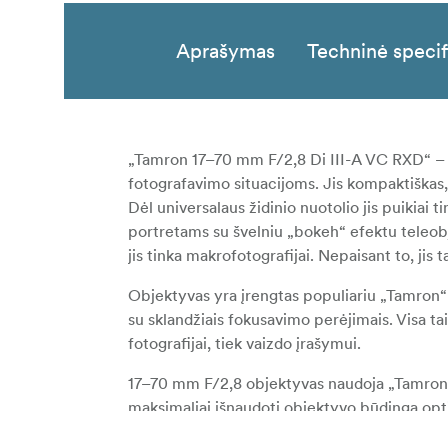
Aprašymas
Techninė specif
„Tamron 17–70 mm F/2,8 Di III-A VC RXD“ – tai
fotografavimo situacijoms. Jis kompaktiškas, 
Dėl universalaus židinio nuotolio jis puikiai
portretams su švelniu „bokeh“ efektu teleo
jis tinka makrofotografijai. Nepaisant to, jis
Objektyvas yra įrengtas populiariu „Tamron“ R
su sklandžiais fokusavimo perėjimais. Visa ta
fotografijai, tiek vaizdo įrašymui.
17–70 mm F/2,8 objektyvas naudoja „Tamron“ 
maksimaliai išnaudoti objektyvo būdingą opt
fotoaparato drebėjimas, kuris dažnai pasitaik