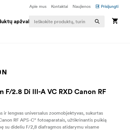
Apie mus
Kontaktai
Naujienos
Prisijungti
duktų apžvalga
 F/2.8 Di III-A VC RXD Canon RF
 ir lengvas universalus zoomobjektyvas, sukurtas
Canon RF APS-C“ fotoaparatais, užtikrinantis puikią
ę su dideliu F/2,8 diafragmos atidarymu visame