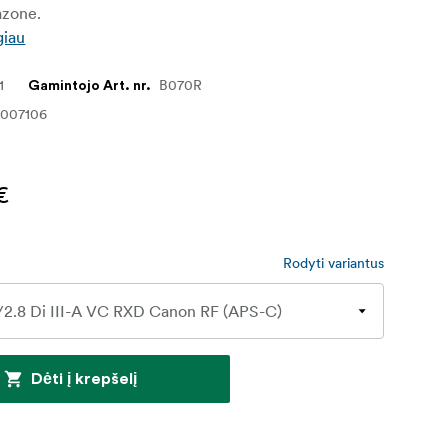
azone.
giau
1
B070R
Gamintojo Art. nr.
1007106
€
Rodyti variantus
Dėti į krepšelį