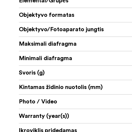
Elementai/Grupės
Kas yra dėžutėje:
Objektyvo formatas
„Tamron“ 17–70 mm F/2,8 Di III-A VC 
Objektyvo gaubtas
Objektyvo/Fotoaparato jungtis
Priekinis objektyvo dangtelis
Maksimali diafragma
Galinis objektyvo dangtelis
Minimali diafragma
Gaukite 5 metų garantiją savo naujam „Ta
Svoris (g)
„Tamron“ yra žinoma kaip objektyvų gamintoja,
Kintamas židinio nuotolis (mm)
optinis našumas. Nesvarbu, ar esate profesion
tinkamą objektyvą. Šie objektyvai garsėja tvir
Photo / Video
siūlo jums 5 metų pratęstą garantiją naujam o
Warranty (year(s))
Spauskite čia, kad užregistruotumėte objekt
Įkroviklis pridedamas