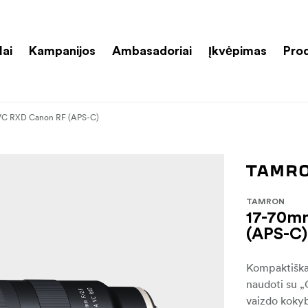
lai
Kampanijos
Ambasadoriai
Įkvėpimas
Pro
A VC RXD Canon RF (APS-C)
TAMRON
17-70mm
(APS-C)
Kompaktiškas
naudoti su „
vaizdo kokyb