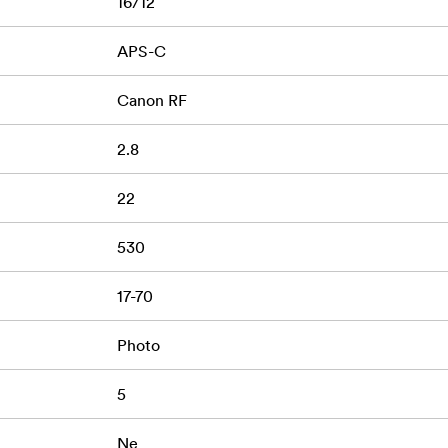
16/12
APS-C
RXD
Canon RF
2.8
22
mron“ objektyvui.
530
 kurių bruožai – kompaktiškas ir novatoriškas dizainas bei išsk
17-70
alus kino kūrėjas, fotografas, ar aistringas mėgėjas, „Tamron“ 
ta konstrukcija ir puikiai tinka pasiimti į visas jūsų keliones, t
Photo
bjektyvui, jei jį užregistruosite jų svetainėje per 2 mėnesius n
yvą ir perskaitytumėte visas sąlygas
5
.
Ne