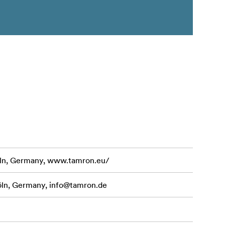
ln, Germany, www.tamron.eu/
öln, Germany,
info@tamron.de