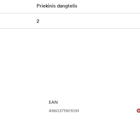
Priekinis dangtelis
2
EAN
4960371901091