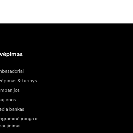
kvėpimas
basadoriai
vėpimas & turinys
mpanijos
ujienos
dia bankas
ograminė įranga ir
naujinimai