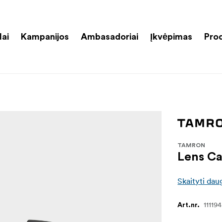
lai
Kampanijos
Ambasadoriai
Įkvėpimas
Pro
TAMRON
Lens C
Skaityti dau
111194
Art.nr.