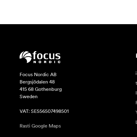
Focus Nordic AB

Bergsjödalen 48

415 68 Gothenburg

Sweden

VAT: SE556507498501
Rasti Google Maps