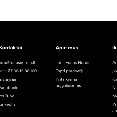
Kontaktai
Apie mus
Į
info@focusnordic.lt
Tai – Focus Nordic
Am
tel: +37 06 12 86 120
Tapti pardavėju
Įk
Instagram
Pritaikymas
Ka
neįgaliesiems
Facebook
Na
YouTube
Me
LinkedIn
Pr
at