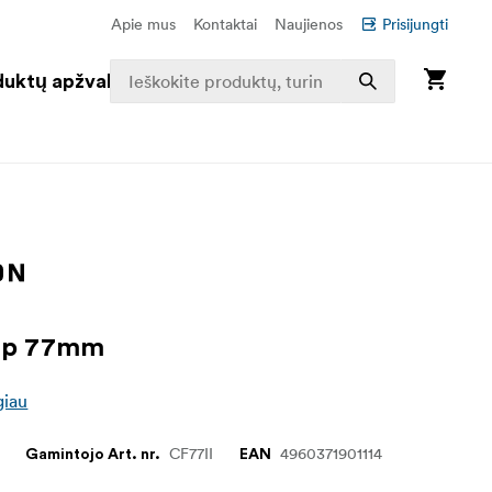
Apie mus
Kontaktai
Naujienos
Prisijungti
duktų apžvalga
ap 77mm
giau
CF77II
4960371901114
Gamintojo Art. nr.
EAN