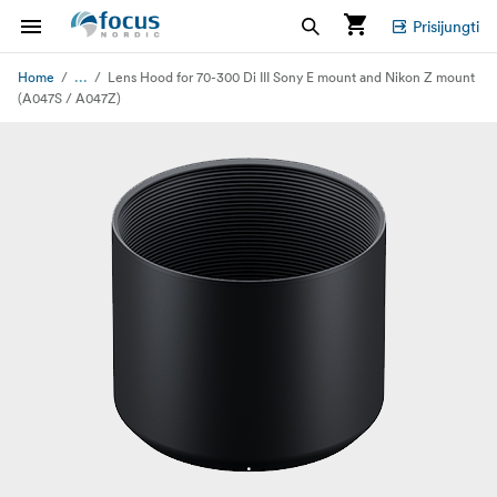
Prisijungti
...
Home
Lens Hood for 70-300 Di III Sony E mount and Nikon Z mount
(A047S / A047Z)