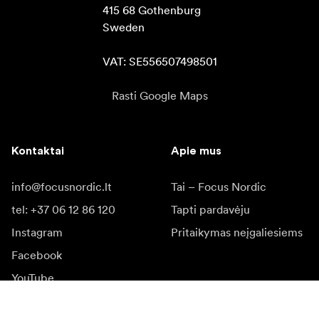
415 68 Gothenburg

Sweden

VAT: SE556507498501
Rasti Google Maps
Kontaktai
Apie mus
info@focusnordic.lt
Tai – Focus Nordic
tel: +37 06 12 86 120
Tapti pardavėju
Instagram
Pritaikymas neįgaliesiems
Facebook
YouTube
LinkedIn