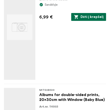
Sandėlyje
6,99 €
Dėti į krepšelį
MITSUBISHI
Albums for double-sided prints,
20x30cm with Window (Baby Blue)
114868
Art.nr.