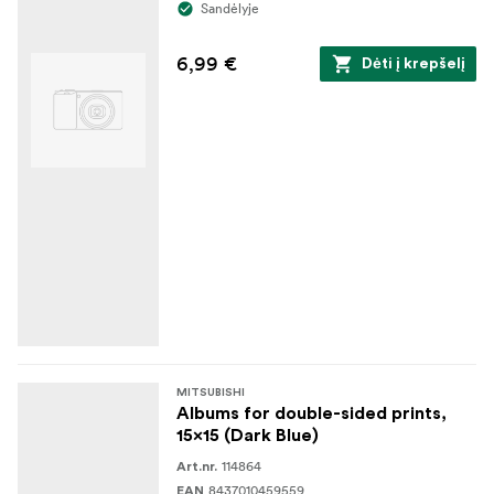
Sandėlyje
6,99 €
Dėti į krepšelį
MITSUBISHI
Albums for double-sided prints,
15x15 (Dark Blue)
114864
Art.nr.
8437010459559
EAN