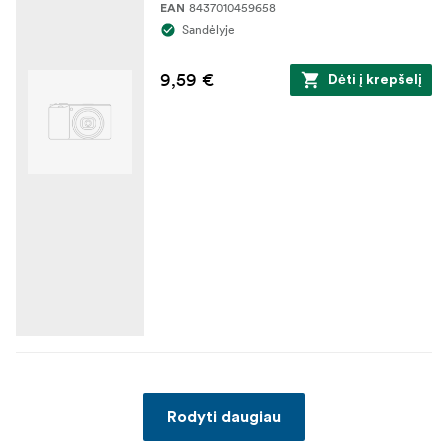
8437010459658
EAN
Sandėlyje
9,59 €
Dėti į krepšelį
Rodyti daugiau