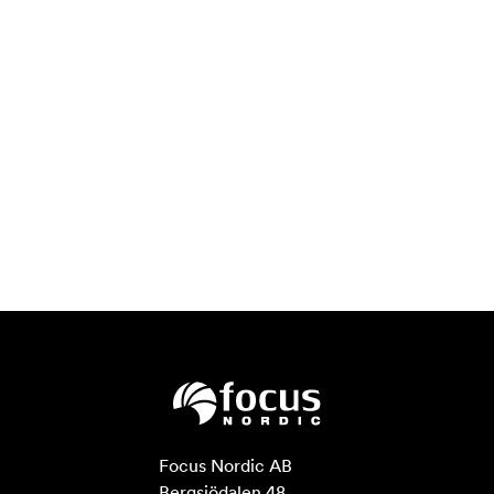
Focus Nordic AB

Bergsjödalen 48
