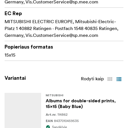
Germany,
Vis.CustomerService@sp.mee.com
EC Rep
MITSUBISHI ELECTRIC EUROPE, Mitsubishi-Electric-
Platz 1 40882 Ratingen · Postfach 1548 40835 Ratingen,
Germany,
Vis.CustomerService@sp.mee.com
Popieriaus formatas
15x15
Variantai
Rodyti kaip
MITSUBISHI
Albums for double-sided prints,
15x15 (Baby Blue)
114862
Art.nr.
8437010459535
EAN
Sandėlyje