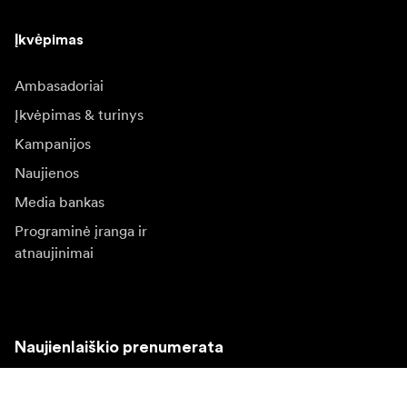
Įkvėpimas
Ambasadoriai
Įkvėpimas & turinys
Kampanijos
Naujienos
Media bankas
Programinė įranga ir
atnaujinimai
Naujienlaiškio prenumerata
Gaukite naujjienas paie produktus, įkvepiančių įdėjų ir
specialių pasiūlymų.