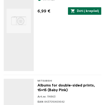
6,99 €
Dėti į krepšelį
MITSUBISHI
Albums for double-sided prints,
15x15 (Baby Pink)
114863
Art.nr.
8437010459542
EAN