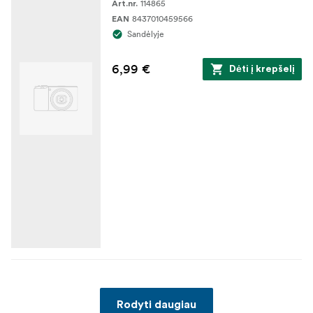
114865
Art.nr.
8437010459566
EAN
Sandėlyje
6,99 €
Dėti į krepšelį
Rodyti daugiau