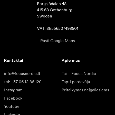
Bergsjödalen 48

415 68 Gothenburg

Sweden

VAT: SE556507498501
Rasti Google Maps
Kontaktai
Apie mus
info@focusnordic.lt
Tai – Focus Nordic
tel: +37 06 12 86 120
Tapti pardavėju
Instagram
Pritaikymas neįgaliesiems
Facebook
YouTube
LinkedIn