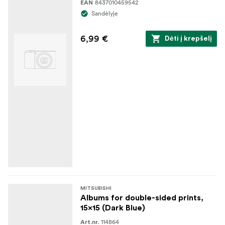
8437010459542
EAN
Sandėlyje
6,99 €
Dėti į krepšelį
MITSUBISHI
Albums for double-sided prints,
15x15 (Dark Blue)
114864
Art.nr.