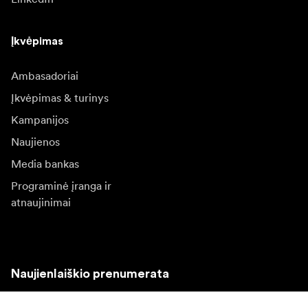
Įkvėpimas
Ambasadoriai
Įkvėpimas & turinys
Kampanijos
Naujienos
Media bankas
Programinė įranga ir
atnaujinimai
Naujienlaiškio prenumerata
Gaukite naujjienas paie produktus, įkvepiančių įdėjų ir