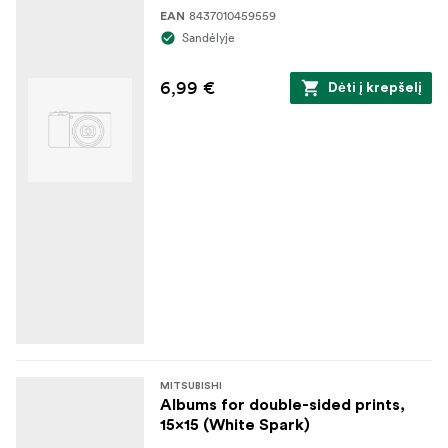
8437010459559
EAN
Sandėlyje
6,99 €
Dėti į krepšelį
MITSUBISHI
Albums for double-sided prints,
15x15 (White Spark)