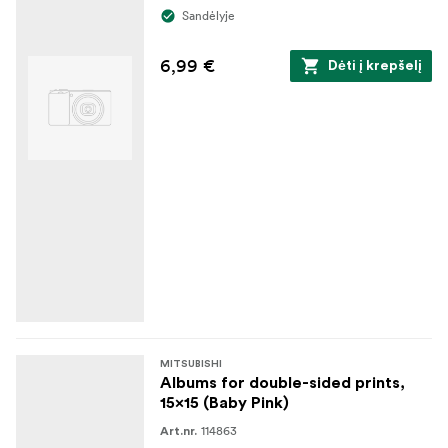
Sandėlyje
6,99 €
Dėti į krepšelį
MITSUBISHI
Albums for double-sided prints,
15x15 (Baby Pink)
114863
Art.nr.