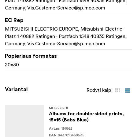
Platz 1 40882 Ratingen · Postfach 1548 40835 Ratingen,
Germany,
Vis.CustomerService@sp.mee.com
EC Rep
MITSUBISHI ELECTRIC EUROPE, Mitsubishi-Electric-
Platz 1 40882 Ratingen · Postfach 1548 40835 Ratingen,
Germany,
Vis.CustomerService@sp.mee.com
Popieriaus formatas
20x30
Variantai
Rodyti kaip
MITSUBISHI
Albums for double-sided prints,
15x15 (Baby Blue)
114862
Art.nr.
8437010459535
EAN