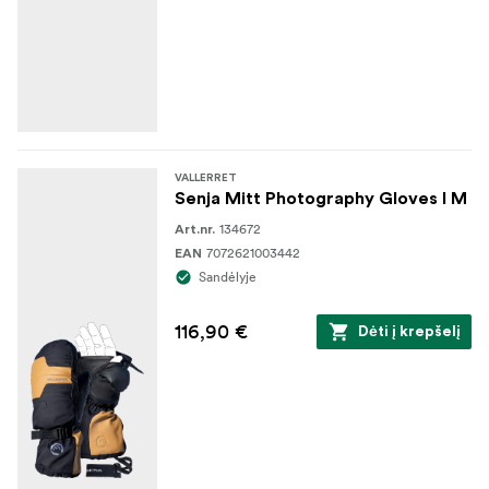
VALLERRET
Senja Mitt Photography Gloves I M
134672
Art.nr.
7072621003442
EAN
Sandėlyje
116,90 €
Dėti į krepšelį