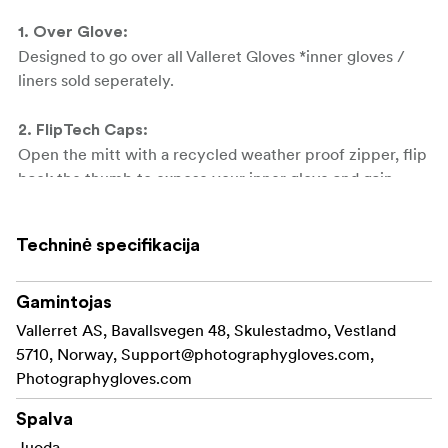
1. Over Glove:
Designed to go over all Valleret Gloves *inner gloves /
liners sold seperately.
2. FlipTech Caps:
Open the mitt with a recycled weather proof zipper, flip
back the thumb to expose your inner glove and gain
access to your dials. Flip Caps are held back with
magnets.
Techninė specifikacija
3. High Performance outer shell materials:
Outer: Goat Leather and DWR Laminated twill (wind and
Gamintojas
water resistant), and Faux Leather DWR Palm. Polartec
Vallerret AS, Bavallsvegen 48, Skulestadmo, Vestland
Fleece and 2x 5oz Insulation with a Fleece Lining
5710, Norway,
Support@photographygloves.com
,
Photographygloves.com
4. Nylon Wrist Strap:
Spalva
Designed to keep the cold out and the warm in.
Juoda