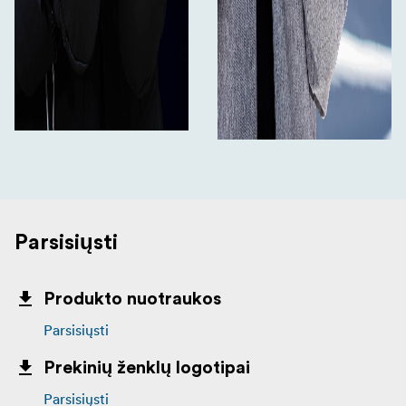
Parsisiųsti
Produkto nuotraukos
Parsisiųsti
Prekinių ženklų logotipai
Parsisiųsti