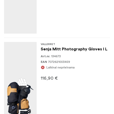
VALLERRET
Senja Mitt Photography Gloves I L
134673
Art.nr.
7072621003459
EAN
Laikinai neprieinama
116,90 €