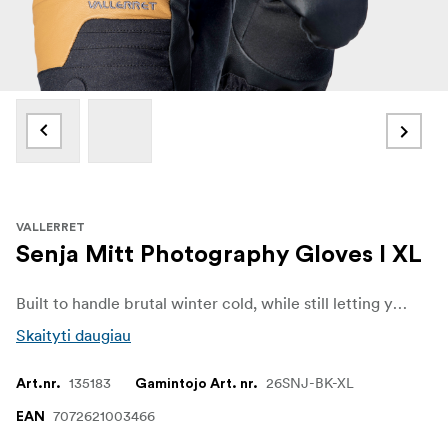
VALLERRET
Senja Mitt Photography Gloves I XL
Built to handle brutal winter cold, while still letting you operate your technical gear with ease and precision.Suited for Photo Adventures in Deep Winter.
Skaityti daugiau
135183
26SNJ-BK-XL
Art.nr.
Gamintojo Art. nr.
7072621003466
EAN