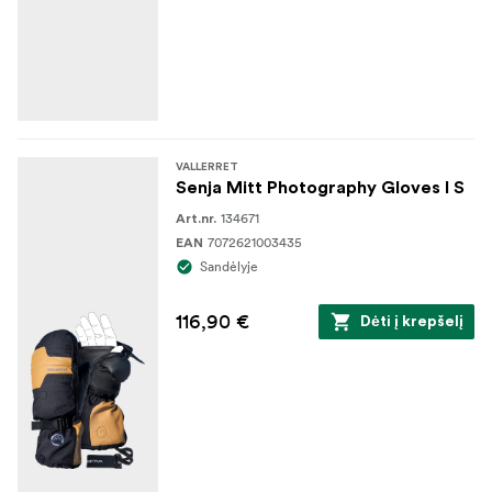
VALLERRET
Senja Mitt Photography Gloves I S
134671
Art.nr.
7072621003435
EAN
Sandėlyje
116,90 €
Dėti į krepšelį