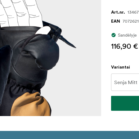
1346
Art.nr.
707262
EAN
Sandėlyje
116,90 €
Variantai