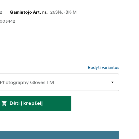
72
26SNJ-BK-M
Gamintojo Art. nr.
1003442
Rodyti variantus
Dėti į krepšelį