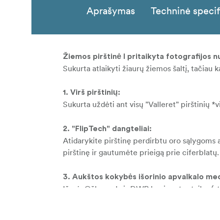
Aprašymas
Techninė specif
Žiemos pirštinė I pritaikyta fotografijos n
Sukurta atlaikyti žiaurų žiemos šaltį, tačiau ka
1. Virš pirštinių:
Sukurta uždėti ant visų "Valleret" pirštinių *v
2. "FlipTech" dangteliai:
Atidarykite pirštinę perdirbtu oro sąlygoms 
pirštinę ir gautumėte prieigą prie ciferblatų
3. Aukštos kokybės išorinio apvalkalo me
Išorė: Ožkos oda ir DWR laminuotas tvilas (a
Fleece ir 2x 5oz izoliacija su vilnoniu pamuša