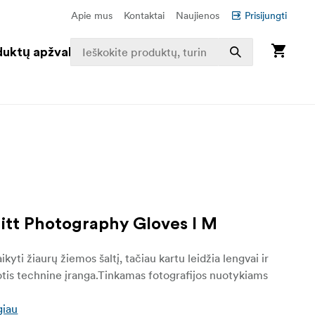
Apie mus
Kontaktai
Naujienos
Prisijungti
duktų apžvalga
itt Photography Gloves I M
ikyti žiaurų žiemos šaltį, tačiau kartu leidžia lengvai ir
dotis technine įranga.Tinkamas fotografijos nuotykiams
giau