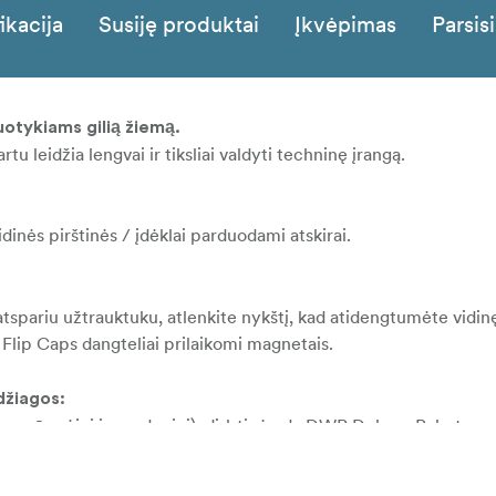
ikacija
Susiję produktai
Įkvėpimas
Parsisi
uotykiams gilią žiemą.
rtu leidžia lengvai ir tiksliai valdyti techninę įrangą.
idinės pirštinės / įdėklai parduodami atskirai.
atspariu užtrauktuku, atlenkite nykštį, kad atidengtumėte vidin
. Flip Caps dangteliai prilaikomi magnetais.
džiagos:
tsparūs vėjui ir vandeniui), dirbtinė oda DWR Delnas. Polartec
lu