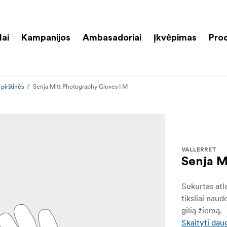
lai
Kampanijos
Ambasadoriai
Įkvėpimas
Pro
pirštinės
Senja Mitt Photography Gloves I M
VALLERRET
Senja M
Sukurtas atla
tiksliai nau
gilią žiemą.
Skaityti dau