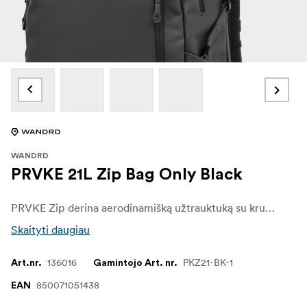
WANDRD
PRVKE 21L Zip Bag Only Black
PRVKE Zip derina aerodinamišką užtrauktuką su kruopščiai suprojektuotu vidumi, kuris padeda išlaikyti tvarką ir apsaugoti jūsų daiktus, nesvarbu, ar nešiotės fotoaparatą, kelionės reikmenis, ar kasdienius daiktus. Greitas prieinamumas, kai to reikia. Saugus laikymas, kai to nereikia.
Skaityti daugiau
136016
PKZ21-BK-1
Art.nr.
Gamintojo Art. nr.
850071051438
EAN