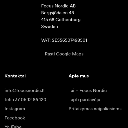
Focus Nordic AB

Bergsjödalen 48

415 68 Gothenburg

Sweden

VAT: SE556507498501
Rasti Google Maps
Kontaktai
Apie mus
info@focusnordic.lt
Tai – Focus Nordic
tel: +37 06 12 86 120
Tapti pardavėju
Instagram
Pritaikymas neįgaliesiems
Facebook
YouTube