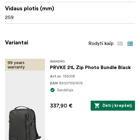
Vidaus plotis (mm)
259
Variantai
Rodyti kaip
99 years
WANDRD
warranty
PRVKE 21L Zip Photo Bundle Black
136008
Art.nr.
850071051476
EAN
Sandėlyje
337,90 €
Dėti į krepšelį