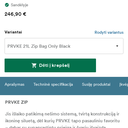
Sandėlyje
246,90 €
Rodyti variantus
Variantai
Dėti į krepšelį
Aprašymas
Techninė specifikacija
Susiję produktai
Įkvė
PRVKE ZIP
Jis išlaiko patikimą nešimo sistemą, tvirtą konstrukciją ir
ikoninę siluetą, dėl kurių PRVKE tapo pasauliniu favoritu
– dabar su supaprastintu prieigą ir švariu išvaizda.