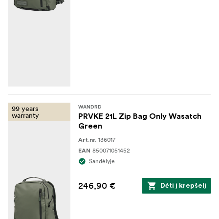
99 years
WANDRD
warranty
PRVKE 21L Zip Bag Only Wasatch
Green
136017
Art.nr.
850071051452
EAN
Sandėlyje
246,90 €
Dėti į krepšelį