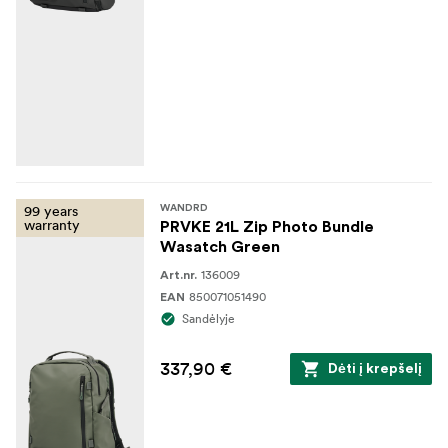
99 years
WANDRD
warranty
PRVKE 21L Zip Photo Bundle
Wasatch Green
136009
Art.nr.
850071051490
EAN
Sandėlyje
337,90 €
Dėti į krepšelį