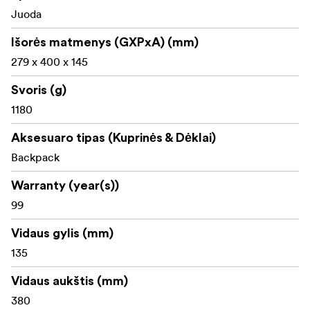
Juoda
Išplečiamas vandens butelio / trikojo kišenė
Išorės matmenys (GXPxA) (mm)
279 x 400 x 145
Svoris (g)
1180
Aksesuaro tipas (Kuprinės & Dėklai)
Backpack
Warranty (year(s))
99
Vidaus gylis (mm)
135
Vidaus aukštis (mm)
380