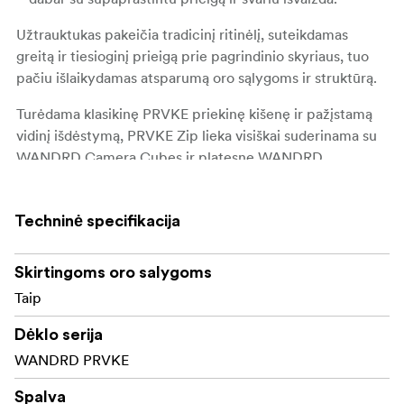
Užtrauktukas pakeičia tradicinį ritinėlį, suteikdamas
greitą ir tiesioginį prieigą prie pagrindinio skyriaus, tuo
pačiu išlaikydamas atsparumą oro sąlygoms ir struktūrą.
Turėdama klasikinę PRVKE priekinę kišenę ir pažįstamą
vidinį išdėstymą, PRVKE Zip lieka visiškai suderinama su
WANDRD Camera Cubes ir platesne WANDRD
ekosistema – pasirengusi fotografijos įrangai, kelionės
reikmenims ar kasdieniam nešiojimui.
Techninė specifikacija
Pagrindinės savybės:
Skirtingoms oro salygoms
Greitasis šoninis prieinamumas
Taip
Atverčiamas dangtis
Dėklo serija
WANDRD PRVKE
Klasikinis PRVKE priekis
Greitas užtrauktukas viršuje
Spalva